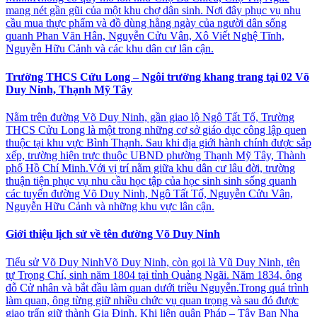
mang nét gần gũi của một khu chợ dân sinh. Nơi đây phục vụ nhu
cầu mua thực phẩm và đồ dùng hằng ngày của người dân sống
quanh Phan Văn Hân, Nguyễn Cửu Vân, Xô Viết Nghệ Tĩnh,
Nguyễn Hữu Cảnh và các khu dân cư lân cận.
Trường THCS Cửu Long – Ngôi trường khang trang tại 02 Võ
Duy Ninh, Thạnh Mỹ Tây
Nằm trên đường Võ Duy Ninh, gần giao lộ Ngô Tất Tố, Trường
THCS Cửu Long là một trong những cơ sở giáo dục công lập quen
thuộc tại khu vực Bình Thạnh. Sau khi địa giới hành chính được sắp
xếp, trường hiện trực thuộc UBND phường Thạnh Mỹ Tây, Thành
phố Hồ Chí Minh.Với vị trí nằm giữa khu dân cư lâu đời, trường
thuận tiện phục vụ nhu cầu học tập của học sinh sinh sống quanh
các tuyến đường Võ Duy Ninh, Ngô Tất Tố, Nguyễn Cửu Vân,
Nguyễn Hữu Cảnh và những khu vực lân cận.
Giới thiệu lịch sử về tên đường Võ Duy Ninh
Tiểu sử Võ Duy NinhVõ Duy Ninh, còn gọi là Vũ Duy Ninh, tên
tự Trọng Chí, sinh năm 1804 tại tỉnh Quảng Ngãi. Năm 1834, ông
đỗ Cử nhân và bắt đầu làm quan dưới triều Nguyễn.Trong quá trình
làm quan, ông từng giữ nhiều chức vụ quan trọng và sau đó được
giao trấn giữ thành Gia Định. Khi liên quân Pháp – Tây Ban Nha