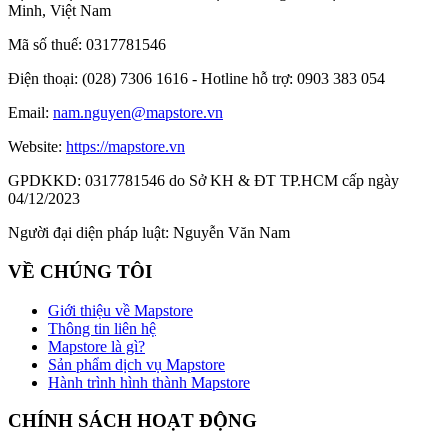
Minh, Việt Nam
Mã số thuế:
0317781546
Điện thoại:
(028) 7306 1616 - Hotline hỗ trợ: 0903 383 054
Email:
nam.nguyen@mapstore.vn
Website:
https://mapstore.vn
GPDKKD:
0317781546 do Sở KH & ĐT TP.HCM cấp ngày
04/12/2023
Người đại diện pháp luật:
Nguyễn Văn Nam
VỀ CHÚNG TÔI
Giới thiệu về Mapstore
Thông tin liên hệ
Mapstore là gì?
Sản phẩm dịch vụ Mapstore
Hành trình hình thành Mapstore
CHÍNH SÁCH HOẠT ĐỘNG