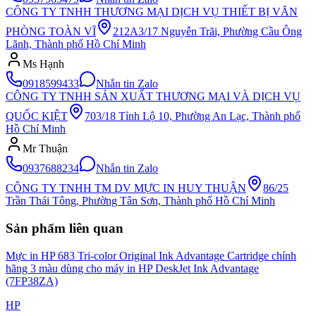
CÔNG TY TNHH THƯƠNG MẠI DỊCH VỤ THIẾT BỊ VĂN
PHÒNG TOÀN VĨ
212A3/17 Nguyễn Trãi, Phường Cầu Ông
Lãnh, Thành phố Hồ Chí Minh
Ms Hạnh
0918599433
Nhắn tin Zalo
CÔNG TY TNHH SẢN XUẤT THƯƠNG MẠI VÀ DỊCH VỤ
QUỐC KIỆT
703/18 Tỉnh Lộ 10, Phường An Lạc, Thành phố
Hồ Chí Minh
Mr Thuận
0937688234
Nhắn tin Zalo
CÔNG TY TNHH TM DV MỰC IN HUY THUẬN
86/25
Trần Thái Tông, Phường Tân Sơn, Thành phố Hồ Chí Minh
Sản phẩm liên quan
Mực in HP 683 Tri-color Original Ink Advantage Cartridge chính
hãng 3 màu dùng cho máy in HP DeskJet Ink Advantage
(7FP38ZA)
HP