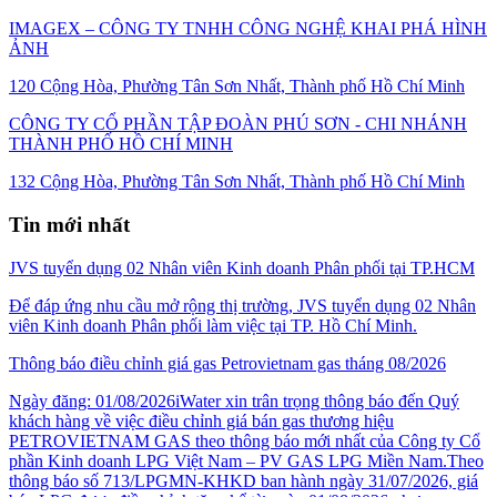
IMAGEX – CÔNG TY TNHH CÔNG NGHỆ KHAI PHÁ HÌNH
ẢNH
120 Cộng Hòa, Phường Tân Sơn Nhất, Thành phố Hồ Chí Minh
CÔNG TY CỔ PHẦN TẬP ĐOÀN PHÚ SƠN - CHI NHÁNH
THÀNH PHỐ HỒ CHÍ MINH
132 Cộng Hòa, Phường Tân Sơn Nhất, Thành phố Hồ Chí Minh
Tin mới nhất
JVS tuyển dụng 02 Nhân viên Kinh doanh Phân phối tại TP.HCM
Để đáp ứng nhu cầu mở rộng thị trường, JVS tuyển dụng 02 Nhân
viên Kinh doanh Phân phối làm việc tại TP. Hồ Chí Minh.
Thông báo điều chỉnh giá gas Petrovietnam gas tháng 08/2026
Ngày đăng: 01/08/2026iWater xin trân trọng thông báo đến Quý
khách hàng về việc điều chỉnh giá bán gas thương hiệu
PETROVIETNAM GAS theo thông báo mới nhất của Công ty Cổ
phần Kinh doanh LPG Việt Nam – PV GAS LPG Miền Nam.Theo
thông báo số 713/LPGMN-KHKD ban hành ngày 31/07/2026, giá