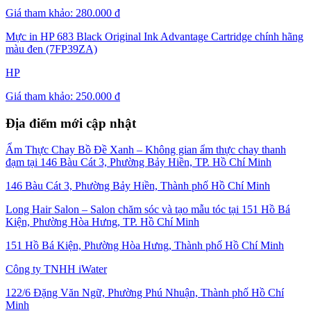
Giá tham khảo:
280.000 đ
Mực in HP 683 Black Original Ink Advantage Cartridge chính hãng
màu đen (7FP39ZA)
HP
Giá tham khảo:
250.000 đ
Địa điểm mới cập nhật
Ẩm Thực Chay Bồ Đề Xanh – Không gian ẩm thực chay thanh
đạm tại 146 Bàu Cát 3, Phường Bảy Hiền, TP. Hồ Chí Minh
146 Bàu Cát 3, Phường Bảy Hiền, Thành phố Hồ Chí Minh
Long Hair Salon – Salon chăm sóc và tạo mẫu tóc tại 151 Hồ Bá
Kiện, Phường Hòa Hưng, TP. Hồ Chí Minh
151 Hồ Bá Kiện, Phường Hòa Hưng, Thành phố Hồ Chí Minh
Công ty TNHH iWater
122/6 Đặng Văn Ngữ, Phường Phú Nhuận, Thành phố Hồ Chí
Minh