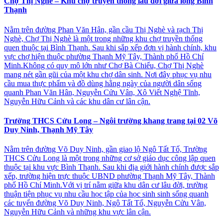
Chợ Thị Nghè – Khu chợ truyền thống lâu đời giữa lòng Bình
Thạnh
Nằm trên đường Phan Văn Hân, gần cầu Thị Nghè và rạch Thị
Nghè, Chợ Thị Nghè là một trong những khu chợ truyền thống
quen thuộc tại Bình Thạnh. Sau khi sắp xếp đơn vị hành chính, khu
vực chợ hiện thuộc phường Thạnh Mỹ Tây, Thành phố Hồ Chí
Minh.Không có quy mô lớn như Chợ Bà Chiểu, Chợ Thị Nghè
mang nét gần gũi của một khu chợ dân sinh. Nơi đây phục vụ nhu
cầu mua thực phẩm và đồ dùng hằng ngày của người dân sống
quanh Phan Văn Hân, Nguyễn Cửu Vân, Xô Viết Nghệ Tĩnh,
Nguyễn Hữu Cảnh và các khu dân cư lân cận.
Trường THCS Cửu Long – Ngôi trường khang trang tại 02 Võ
Duy Ninh, Thạnh Mỹ Tây
Nằm trên đường Võ Duy Ninh, gần giao lộ Ngô Tất Tố, Trường
THCS Cửu Long là một trong những cơ sở giáo dục công lập quen
thuộc tại khu vực Bình Thạnh. Sau khi địa giới hành chính được sắp
xếp, trường hiện trực thuộc UBND phường Thạnh Mỹ Tây, Thành
phố Hồ Chí Minh.Với vị trí nằm giữa khu dân cư lâu đời, trường
thuận tiện phục vụ nhu cầu học tập của học sinh sinh sống quanh
các tuyến đường Võ Duy Ninh, Ngô Tất Tố, Nguyễn Cửu Vân,
Nguyễn Hữu Cảnh và những khu vực lân cận.