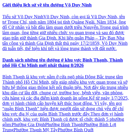
Giới thiệu lịch sử về tên đường Võ Duy Ninh
Tiểu sử Võ Duy NinhVõ Duy Ninh, còn gọi là Vũ Duy Ninh, tên
tự Trọng Chí, sinh năm 1804 tại tỉnh Quảng Ngãi. Năm 1834, ông
đỗ Cử nhân và bắt đầu làm quan dưới triều Nguyễn.Trong quá trình
làm quan, ông từng giữ nhiều chức vụ quan trọng và sau đó được
giao trấn giữ thành Gia Định. Khi liên quân Pháp – Tây Ban Nha
tấn công và thành Gia Định thất thủ ngày 17/2/1859, Võ Duy Ninh
đã tuẫn tiết, thể hiện khí tiết và lòng trung thành với đất nước.
Danh sách những tên đường ở khu vực Bình Thạnh, Thành
phố Hồ Chí Minh mới nhất tháng 8/2026
Bình Thạnh là khu vực nằm ở cửa ngõ phía Đông Bắc trung tâm
Thành phố Hồ Chí Minh, tiếp giáp nhiều khu vực quan trọng và sở
hữu hệ thống giao thông kết nối thuận tiện. Nơi đây tập trung nhiều
khu dân cư lâu đời, chung cư, trường học, bệnh viện, văn phòng,
cửa hàng và các địa điểm kinh doanh ăn uống.Kể từ ngày 1/7/2025,
đơn vị hành chính cấp huyện kết thúc hoạt động. Vì vậy, tên gọi
“quận Bình Thạnh” hiện được người dân sử dụng chủ yếu để chỉ
khu vực địa lý của quận Bình Thạnh trước đây.Theo đơn vị hành
chính mới, khu vực Bình Thạnh cũ được tổ chức thành 5 phường
gồm:Phường Gia ĐịnhPhường Bình ThạnhPhường Bình Lợi
TrungPhường Thạnh Mỹ TâyPhường Bình Quới