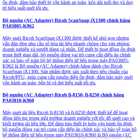
ổn định, đảm bảo thiết bị vận hành an toàn, kéo dài tuổi thọ và duy
trì hiệu suất quét tối ưu.
Bộ nguồn (AC Adapter) Ricoh ScanSnap iX1300 chính hãng
PA03805-K962
Máy quét Ricoh ScanSnap iX1300 được thiết kế nhỏ gọn nhưng
vẫn đáp ứng nhu cầu số hóa tài liệu nhanh chóng cho văn phòng,
doanh nghiệp và người dùng cá nhân. Để thiết bị hoạt động ổn định
trong thời gian dài, bộ nguồn đóng vai trò cung cấp điện áp chính
xác và bảo vệ toàn bộ hệ thống điện tử bên trong máy.PA03805-
K962 là Bộ nguồn (AC Adapter) chính hãng dành cho Ricoh
ScanSnap iX1300. Sản phẩm được sản xuất theo tiêu chuẩn của
Ricoh/PFU, giúp cung cấp nguồn điện ổn định, đảm bảo máy quét
vận hành an toàn, bền bỉ và đạt hiệu suất tối ưu.
Bộ nguồn (AC Adapter) Ricoh fi-8150, fi-8250 chính hãng
PA03810-K960
Máy quét tài liệu Ricoh fi-8150 và fi-8250 được thiết kế để hoạt
động liên tục trong môi trường doanh nghiệp với tốc độ quét cao và
khối lượng tài liệu lớn. Để đảm bảo thiết bị luôn vận hành ổn định,
bộ nguồn đóng vai trò cung cấp điện áp chính xác và bảo vệ toàn bộ
hệ thống điện tử bên trong máy.PA03810-K960 là Bộ nguồn (AC