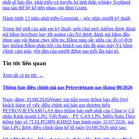
nhất sẽ bảo tồn, phát triển và truyền lại tinh thần whisky Scotland
qua sáu thế hệ kế tiếp nhau: gia đình Grant.
Hành trình 13 năm phát triển Greenink – góc nhìn người kỹ thuật
Trong thế giới của anh em kỹ thuật, một chai mực không được đánh
giá bằng brochure hay lời quảng cáo.Nó được đánh giá bằng đầu
phun sau vài tháng chạy liên tục.Bằng màu sắc giữa các lô có lệch
hay không.Bằng phản hồi của khách sau khi đã giao máy.Và bằng
chính cảm giác yên tâm của người đứng sau mỗi lần bảo trì.
Tin tức liên quan
Xem tất cả tin tức
→
Thông báo điều chỉnh giá gas Petrovietnam gas tháng 08/2026
Ngày đăng: 01/08/2026iWater xin trân trọng thông báo đến Quý
khách hàng về việc điều chỉnh giá bán gas thương hiệu
PETROVIETNAM GAS theo thông báo mới nhất của Công ty Cổ
phần Kinh doanh LPG Việt Nam – PV GAS LPG Miền Nam.Theo
thông báo số 713/LPGMN-KHKD ban hành ngày 31/07/2026, giá
bán LPG được điều chỉnh tăng kể từ ngày 01/08/2026 như sau: