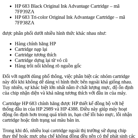
HP 683 Black Original Ink Advantage Cartridge – mã
7FP39ZA
HP 683 Tri-color Original Ink Advantage Cartridge – mã
7FP38ZA
được phân phối dưới nhiều hình thức khác nhau như:
Hàng chính hãng HP
Cartridge nạp lại
Cartridge tương thích
Cartridge dựng lại từ vỏ cũ
Hàng trôi nổi không rõ nguồn gốc
Đối với người dùng phổ thông, việc phân biệt các nhóm cartridge
này đôi khi không dễ dàng vì hình thức bên ngoài khá giống nhau.
Tuy nhiên, sự khác biệt lớn nhất nằm ở chất lượng mực, độ ổn định
của chip nhận diện và khả năng tương thích với đầu in của máy.
Cartridge HP 683 chính hãng được HP thiết kế đồng bộ với hệ
thống đầu in của HP 2989 và HP 4388. Điều này giúp máy hoạt
động ổn định hơn trong quá trình in, hạn chế lỗi báo mực, lỗi nhận
cartridge hoặc tình trạng sai màu bản in.
Trong khi đó, nhiều loại cartridge ngoài thị trường sử dụng chip
thay thế hoặc mực pha chế không đồng đều nên có thể phát sinh các