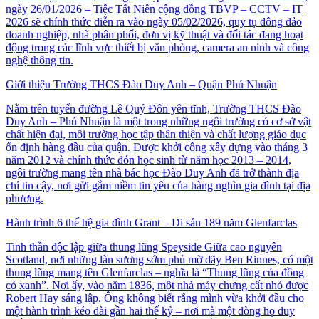
ngày 26/01/2026 – Tiệc Tất Niên cộng đồng TBVP – CCTV – IT
2026 sẽ chính thức diễn ra vào ngày 05/02/2026, quy tụ đông đảo
doanh nghiệp, nhà phân phối, đơn vị kỹ thuật và đối tác đang hoạt
động trong các lĩnh vực thiết bị văn phòng, camera an ninh và công
nghệ thông tin.
Giới thiệu Trường THCS Đào Duy Anh – Quận Phú Nhuận
Nằm trên tuyến đường Lê Quý Đôn yên tĩnh, Trường THCS Đào
Duy Anh – Phú Nhuận là một trong những ngôi trường có cơ sở vật
chất hiện đại, môi trường học tập thân thiện và chất lượng giáo dục
ổn định hàng đầu của quận. Được khởi công xây dựng vào tháng 3
năm 2012 và chính thức đón học sinh từ năm học 2013 – 2014,
ngôi trường mang tên nhà bác học Đào Duy Anh đã trở thành địa
chỉ tin cậy, nơi gửi gắm niềm tin yêu của hàng nghìn gia đình tại địa
phương.
Hành trình 6 thế hệ gia đình Grant – Di sản 189 năm Glenfarclas
Tinh thần độc lập giữa thung lũng Speyside Giữa cao nguyên
Scotland, nơi những làn sương sớm phủ mờ dãy Ben Rinnes, có một
thung lũng mang tên Glenfarclas – nghĩa là “Thung lũng của đồng
cỏ xanh”. Nơi ấy, vào năm 1836, một nhà máy chưng cất nhỏ được
Robert Hay sáng lập. Ông không biết rằng mình vừa khởi đầu cho
một hành trình kéo dài gần hai thế kỷ – nơi mà một dòng họ duy