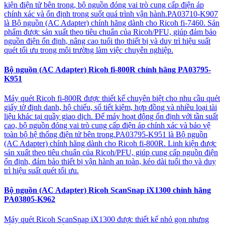
kiện điện tử bên trong, bộ nguồn đóng vai trò cung cấp điện áp
chính xác và ổn định trong suốt quá trình vận hành.PA03710-K907
là Bộ nguồn (AC Adapter) chính hãng dành cho Ricoh fi-7460. Sản
phẩm được sản xuất theo tiêu chuẩn của Ricoh/PFU, giúp đảm bảo
nguồn điện ổn định, nâng cao tuổi thọ thiết bị và duy trì hiệu suất
quét tối ưu trong môi trường làm việc chuyên nghiệp.
Bộ nguồn (AC Adapter) Ricoh fi-800R chính hãng PA03795-
K951
Máy quét Ricoh fi-800R được thiết kế chuyên biệt cho nhu cầu quét
giấy tờ định danh, hộ chiếu, sổ tiết kiệm, hợp đồng và nhiều loại tài
liệu khác tại quầy giao dịch. Để máy hoạt động ổn định với tần suất
cao, bộ nguồn đóng vai trò cung cấp điện áp chính xác và bảo vệ
toàn bộ hệ thống điện tử bên trong.PA03795-K951 là Bộ nguồn
(AC Adapter) chính hãng dành cho Ricoh fi-800R. Linh kiện được
sản xuất theo tiêu chuẩn của Ricoh/PFU, giúp cung cấp nguồn điện
ổn định, đảm bảo thiết bị vận hành an toàn, kéo dài tuổi thọ và duy
trì hiệu suất quét tối ưu.
Bộ nguồn (AC Adapter) Ricoh ScanSnap iX1300 chính hãng
PA03805-K962
Máy quét Ricoh ScanSnap iX1300 được thiết kế nhỏ gọn nhưng