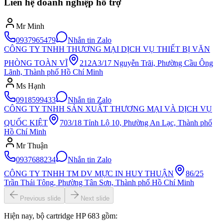
Liên hệ doanh nghiệp hỗ trợ
Mr Minh
0937965479
Nhắn tin Zalo
CÔNG TY TNHH THƯƠNG MẠI DỊCH VỤ THIẾT BỊ VĂN
PHÒNG TOÀN VĨ
212A3/17 Nguyễn Trãi, Phường Cầu Ông
Lãnh, Thành phố Hồ Chí Minh
Ms Hạnh
0918599433
Nhắn tin Zalo
CÔNG TY TNHH SẢN XUẤT THƯƠNG MẠI VÀ DỊCH VỤ
QUỐC KIỆT
703/18 Tỉnh Lộ 10, Phường An Lạc, Thành phố
Hồ Chí Minh
Mr Thuận
0937688234
Nhắn tin Zalo
CÔNG TY TNHH TM DV MỰC IN HUY THUẬN
86/25
Trần Thái Tông, Phường Tân Sơn, Thành phố Hồ Chí Minh
Previous slide
Next slide
Hiện nay, bộ cartridge HP 683 gồm: