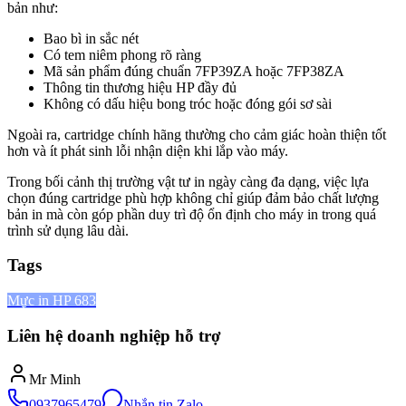
bản như:
Bao bì in sắc nét
Có tem niêm phong rõ ràng
Mã sản phẩm đúng chuẩn 7FP39ZA hoặc 7FP38ZA
Thông tin thương hiệu HP đầy đủ
Không có dấu hiệu bong tróc hoặc đóng gói sơ sài
Ngoài ra, cartridge chính hãng thường cho cảm giác hoàn thiện tốt
hơn và ít phát sinh lỗi nhận diện khi lắp vào máy.
Trong bối cảnh thị trường vật tư in ngày càng đa dạng, việc lựa
chọn đúng cartridge phù hợp không chỉ giúp đảm bảo chất lượng
bản in mà còn góp phần duy trì độ ổn định cho máy in trong quá
trình sử dụng lâu dài.
Tags
Mực in HP 683
Liên hệ doanh nghiệp hỗ trợ
Mr Minh
0937965479
Nhắn tin Zalo