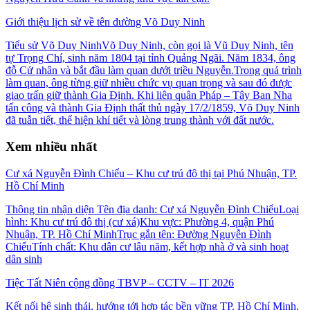
Giới thiệu lịch sử về tên đường Võ Duy Ninh
Tiểu sử Võ Duy NinhVõ Duy Ninh, còn gọi là Vũ Duy Ninh, tên
tự Trọng Chí, sinh năm 1804 tại tỉnh Quảng Ngãi. Năm 1834, ông
đỗ Cử nhân và bắt đầu làm quan dưới triều Nguyễn.Trong quá trình
làm quan, ông từng giữ nhiều chức vụ quan trọng và sau đó được
giao trấn giữ thành Gia Định. Khi liên quân Pháp – Tây Ban Nha
tấn công và thành Gia Định thất thủ ngày 17/2/1859, Võ Duy Ninh
đã tuẫn tiết, thể hiện khí tiết và lòng trung thành với đất nước.
Xem nhiều nhất
Cư xá Nguyễn Đình Chiểu – Khu cư trú đô thị tại Phú Nhuận, TP.
Hồ Chí Minh
Thông tin nhận diện Tên địa danh: Cư xá Nguyễn Đình ChiểuLoại
hình: Khu cư trú đô thị (cư xá)Khu vực: Phường 4, quận Phú
Nhuận, TP. Hồ Chí MinhTrục gắn tên: Đường Nguyễn Đình
ChiểuTính chất: Khu dân cư lâu năm, kết hợp nhà ở và sinh hoạt
dân sinh
Tiệc Tất Niên cộng đồng TBVP – CCTV – IT 2026
Kết nối hệ sinh thái, hướng tới hợp tác bền vững TP. Hồ Chí Minh,