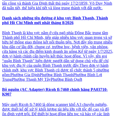
tấn công và thành Gia Định thất thủ ngày 17/2/1859, Võ Duy Ninh
đã tuẫn tiết, thể hiện khí tiết và lòng trung thành với đất nước.
Danh sách những tên đường ở khu vực Bình Thạnh, Thành
phố Hồ Chí Minh mới nhất tháng 8/2026
Bình Thạnh là khu vực nằm ở cửa ngõ phía Đông Bắc trung tâm
Thành phố Hồ Chí Minh, tiếp giáp nhiều khu vực quan trọng và sở
hữu hệ thống giao thông kết nối thuận tiện. Nơi đây tập trung nhiều
khu dân cư lâu đời, chung cư, trường học, bệnh viện, văn phòng,
cửa hàng và các địa điểm kinh doanh ăn uống.Kể từ ngày 1/7/2025,
đơn vị hành chính cấp huyện kết thúc hoạt động. Vì vậy, tên gọi
“quận Bình Thạnh” hiện được người dân sử dụng chủ yếu để chỉ
khu vực địa lý của quận Bình Thạnh trước đây.Theo đơn vị hành
chính mới, khu vực Bình Thạnh cũ được tổ chức thành 5 phường
gồm:Phường Gia ĐịnhPhường Bình ThạnhPhường Bình Lợi
TrungPhường Thạnh Mỹ TâyPhường Bình Quới
Bộ nguồn (AC Adapter) Ricoh fi-7460 chính hãng PA03710-
K907
Máy quét Ricoh fi-7460 là dòng scanner khổ A3 chuyên nghiệp,
được thiết kế để xử lý khối lượng tài liệu lớn với tốc độ cao và độ
ổn định vượt trội. Để thiết bị hoạt động liên tục và bảo vệ các linh