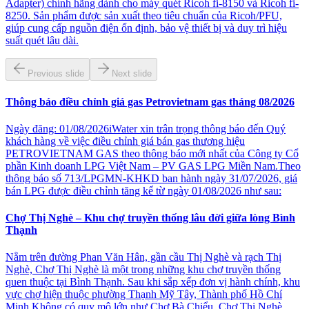
Adapter) chính hãng dành cho máy quét Ricoh fi-8150 và Ricoh fi-
8250. Sản phẩm được sản xuất theo tiêu chuẩn của Ricoh/PFU,
giúp cung cấp nguồn điện ổn định, bảo vệ thiết bị và duy trì hiệu
suất quét lâu dài.
Previous slide
Next slide
Thông báo điều chỉnh giá gas Petrovietnam gas tháng 08/2026
Ngày đăng: 01/08/2026iWater xin trân trọng thông báo đến Quý
khách hàng về việc điều chỉnh giá bán gas thương hiệu
PETROVIETNAM GAS theo thông báo mới nhất của Công ty Cổ
phần Kinh doanh LPG Việt Nam – PV GAS LPG Miền Nam.Theo
thông báo số 713/LPGMN-KHKD ban hành ngày 31/07/2026, giá
bán LPG được điều chỉnh tăng kể từ ngày 01/08/2026 như sau:
Chợ Thị Nghè – Khu chợ truyền thống lâu đời giữa lòng Bình
Thạnh
Nằm trên đường Phan Văn Hân, gần cầu Thị Nghè và rạch Thị
Nghè, Chợ Thị Nghè là một trong những khu chợ truyền thống
quen thuộc tại Bình Thạnh. Sau khi sắp xếp đơn vị hành chính, khu
vực chợ hiện thuộc phường Thạnh Mỹ Tây, Thành phố Hồ Chí
Minh.Không có quy mô lớn như Chợ Bà Chiểu, Chợ Thị Nghè