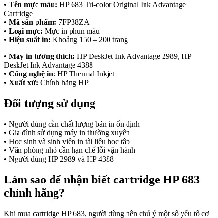
•
Tên mực màu:
HP 683 Tri-color Original Ink Advantage
Cartridge
•
Mã sản phẩm:
7FP38ZA
•
Loại mực:
Mực in phun màu
•
Hiệu suất in:
Khoảng 150 – 200 trang
•
Máy in tương thích:
HP DeskJet Ink Advantage 2989, HP
DeskJet Ink Advantage 4388
•
Công nghệ in:
HP Thermal Inkjet
•
Xuất xứ:
Chính hãng HP
Đối tượng sử dụng
• Người dùng cần chất lượng bản in ổn định
• Gia đình sử dụng máy in thường xuyên
• Học sinh và sinh viên in tài liệu học tập
• Văn phòng nhỏ cần hạn chế lỗi vận hành
• Người dùng HP 2989 và HP 4388
Làm sao để nhận biết cartridge HP 683
chính hãng?
Khi mua cartridge HP 683, người dùng nên chú ý một số yếu tố cơ