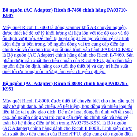
Bộ nguồn (AC Adapter) Ricoh fi-7460 chính hãng PA03710-
K907
Máy quét Ricoh fi-7460 là dòng scanner khổ A3 chuyên nghiệp,
được thiết kế để xử lý khối lượng tài liệu lớn với tốc độ cao và độ
ổn định vượt trội. Để thiết bị hoạt động liên tục và bảo vệ các linh
kiện điện tử bên trong, bộ nguồn đóng vai trò cung cấp điện áp
chính xác và ổn định trong suốt quá trình vận hành.PA03710-K907
là Bộ nguồn (AC Adapter) chính hãng dành cho Ricoh fi-7460. Sản
phẩm được sản xuất theo tiêu chuẩn của Ricoh/PFU, giúp đảm bảo
nguồn điện ổn định, nâng cao tuổi thọ thiết bị và duy trì hiệu suất
quét tối ưu trong môi trường làm việc chuyên nghiệp.
Bộ nguồn (AC Adapter) Ricoh fi-800R chính hãng PA03795-
K951
Máy quét Ricoh fi-800R được thiết kế chuyên biệt cho nhu cầu quét
giấy tờ định danh, hộ chiếu, sổ tiết kiệm, hợp đồng và nhiều loại tài
liệu khác tại quầy giao dịch. Để máy hoạt động ổn định với tần suất
cao, bộ nguồn đóng vai trò cung cấp điện áp chính xác và bảo vệ
toàn bộ hệ thống điện tử bên trong.PA03795-K951 là Bộ nguồn
(AC Adapter) chính hãng dành cho Ricoh fi-800R. Linh kiện được
sản xuất theo tiêu chuẩn của Ricoh/PFU, giúp cung cấp nguồn điện