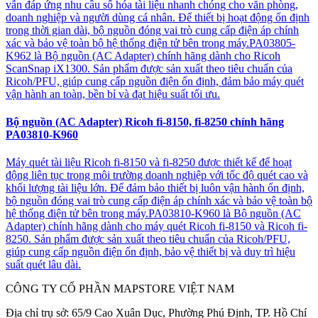
vẫn đáp ứng nhu cầu số hóa tài liệu nhanh chóng cho văn phòng,
doanh nghiệp và người dùng cá nhân. Để thiết bị hoạt động ổn định
trong thời gian dài, bộ nguồn đóng vai trò cung cấp điện áp chính
xác và bảo vệ toàn bộ hệ thống điện tử bên trong máy.PA03805-
K962 là Bộ nguồn (AC Adapter) chính hãng dành cho Ricoh
ScanSnap iX1300. Sản phẩm được sản xuất theo tiêu chuẩn của
Ricoh/PFU, giúp cung cấp nguồn điện ổn định, đảm bảo máy quét
vận hành an toàn, bền bỉ và đạt hiệu suất tối ưu.
Bộ nguồn (AC Adapter) Ricoh fi-8150, fi-8250 chính hãng
PA03810-K960
Máy quét tài liệu Ricoh fi-8150 và fi-8250 được thiết kế để hoạt
động liên tục trong môi trường doanh nghiệp với tốc độ quét cao và
khối lượng tài liệu lớn. Để đảm bảo thiết bị luôn vận hành ổn định,
bộ nguồn đóng vai trò cung cấp điện áp chính xác và bảo vệ toàn bộ
hệ thống điện tử bên trong máy.PA03810-K960 là Bộ nguồn (AC
Adapter) chính hãng dành cho máy quét Ricoh fi-8150 và Ricoh fi-
8250. Sản phẩm được sản xuất theo tiêu chuẩn của Ricoh/PFU,
giúp cung cấp nguồn điện ổn định, bảo vệ thiết bị và duy trì hiệu
suất quét lâu dài.
CÔNG TY CỔ PHẦN MAPSTORE VIỆT NAM
Địa chỉ trụ sở:
65/9 Cao Xuân Dục, Phường Phú Định, TP. Hồ Chí