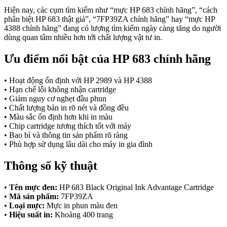
Hiện nay, các cụm tìm kiếm như “mực HP 683 chính hãng”, “cách
phân biệt HP 683 thật giả”, “7FP39ZA chính hãng” hay “mực HP
4388 chính hãng” đang có lượng tìm kiếm ngày càng tăng do người
dùng quan tâm nhiều hơn tới chất lượng vật tư in.
Ưu điểm nổi bật của HP 683 chính hãng
• Hoạt động ổn định với HP 2989 và HP 4388
• Hạn chế lỗi không nhận cartridge
• Giảm nguy cơ nghẹt đầu phun
• Chất lượng bản in rõ nét và đồng đều
• Màu sắc ổn định hơn khi in màu
• Chip cartridge tương thích tốt với máy
• Bao bì và thông tin sản phẩm rõ ràng
• Phù hợp sử dụng lâu dài cho máy in gia đình
Thông số kỹ thuật
•
Tên mực đen:
HP 683 Black Original Ink Advantage Cartridge
•
Mã sản phẩm:
7FP39ZA
•
Loại mực:
Mực in phun màu đen
•
Hiệu suất in:
Khoảng 400 trang