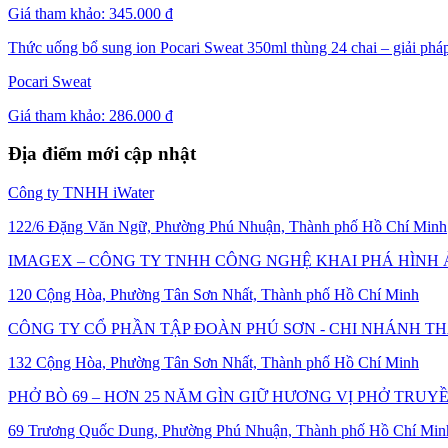
Giá tham khảo:
345.000 đ
Thức uống bổ sung ion Pocari Sweat 350ml thùng 24 chai – giải pháp
Pocari Sweat
Giá tham khảo:
286.000 đ
Địa điểm mới cập nhật
Công ty TNHH iWater
122/6 Đặng Văn Ngữ, Phường Phú Nhuận, Thành phố Hồ Chí Minh
IMAGEX – CÔNG TY TNHH CÔNG NGHỆ KHAI PHÁ HÌNH
120 Cộng Hòa, Phường Tân Sơn Nhất, Thành phố Hồ Chí Minh
CÔNG TY CỔ PHẦN TẬP ĐOÀN PHÚ SƠN - CHI NHÁNH T
132 Cộng Hòa, Phường Tân Sơn Nhất, Thành phố Hồ Chí Minh
PHỞ BÒ 69 – HƠN 25 NĂM GÌN GIỮ HƯƠNG VỊ PHỞ TRU
69 Trương Quốc Dung, Phường Phú Nhuận, Thành phố Hồ Chí Min