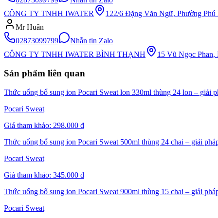
CÔNG TY TNHH IWATER
122/6 Đặng Văn Ngữ, Phường Phú 
Mr Huân
02873099799
Nhắn tin Zalo
CÔNG TY TNHH IWATER BÌNH THẠNH
15 Vũ Ngọc Phan, 
Sản phẩm liên quan
Thức uống bổ sung ion Pocari Sweat lon 330ml thùng 24 lon – giải ph
Pocari Sweat
Giá tham khảo:
298.000 đ
Thức uống bổ sung ion Pocari Sweat 500ml thùng 24 chai – giải pháp 
Pocari Sweat
Giá tham khảo:
345.000 đ
Thức uống bổ sung ion Pocari Sweat 900ml thùng 15 chai – giải pháp 
Pocari Sweat