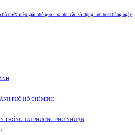
 bù nước điện giải nhỏ gọn cho nhu cầu sử dụng linh hoạt hằng ngày
 ẢNH
HÀNH PHỐ HỒ CHÍ MINH
YỀN THỐNG TẠI PHƯỜNG PHÚ NHUẬN
h