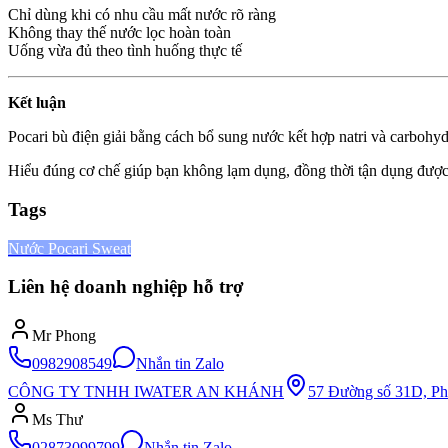
Chỉ dùng khi có nhu cầu mất nước rõ ràng
Không thay thế nước lọc hoàn toàn
Uống vừa đủ theo tình huống thực tế
Kết luận
Pocari bù điện giải bằng cách bổ sung nước kết hợp natri và carbohydr
Hiểu đúng cơ chế giúp bạn không lạm dụng, đồng thời tận dụng được lợ
Tags
Nước Pocari Sweat
Liên hệ doanh nghiệp hỗ trợ
Mr Phong
0982908549
Nhắn tin Zalo
CÔNG TY TNHH IWATER AN KHÁNH
57 Đường số 31D, Ph
Ms Thư
02873099799
Nhắn tin Zalo