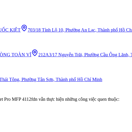
UỐC KIỆT
703/18 Tỉnh Lộ 10, Phường An Lạc, Thành phố Hồ Ch
HÒNG TOÀN VĨ
212A3/17 Nguyễn Trãi, Phường Cầu Ông Lãnh,
 Thái Tông, Phường Tân Sơn, Thành phố Hồ Chí Minh
Jet Pro MFP 4112fdn vẫn thực hiện những công việc quen thuộc: