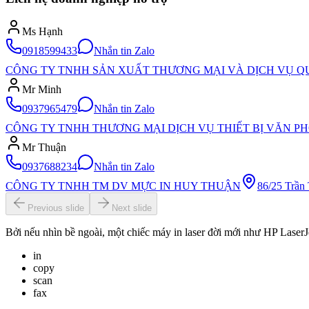
Ms Hạnh
0918599433
Nhắn tin Zalo
CÔNG TY TNHH SẢN XUẤT THƯƠNG MẠI VÀ DỊCH VỤ Q
Mr Minh
0937965479
Nhắn tin Zalo
CÔNG TY TNHH THƯƠNG MẠI DỊCH VỤ THIẾT BỊ VĂN P
Mr Thuận
0937688234
Nhắn tin Zalo
CÔNG TY TNHH TM DV MỰC IN HUY THUẬN
86/25 Trần
Previous slide
Next slide
Bởi nếu nhìn bề ngoài, một chiếc máy in laser đời mới như HP Laser
in
copy
scan
fax