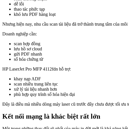
dễ lỗi
thao tác phức tạp
khó lưu PDF hàng loạt
Nhưng hiện nay, nhu cầu scan tài liệu đã trở thành trung tâm của môi
Doanh nghiệp cần:
scan hợp đồng
lưu hồ sơ cloud
gửi PDF nhanh
số hóa chứng từ
HP LaserJet Pro MFP 4112fdn hỗ trợ:
khay nạp ADF
scan nhiều trang liên tục
xử lý tài liệu nhanh hơn
phù hợp quy trình số hóa hiện đại
Đây là điều mà nhiều dòng máy laser cũ trước đây chưa được tối ưu t
Kết nối mạng là khác biệt rất lớn
Một trong những thay đổi rõ nhất của máy in đời mới là khả năng kết 