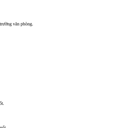
 trường văn phòng.
ốt.
nối.