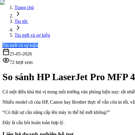
Trang chủ
Tin tức
Tin mới và sự kiện
Tin mới và sự kiện
25-05-2026
72
lượt xem
So sánh HP LaserJet Pro MFP 41
Có một điều khá thú vị trong môi trường văn phòng hiện nay: rất nh
Nhiều model cũ của HP, Canon hay Brother thực tế vẫn còn in tốt, v
“Có thật sự cần nâng cấp lên máy in thế hệ mới không?”
Đây là câu hỏi hoàn toàn hợp lý.
Liên hệ doanh nghiệp hỗ trợ