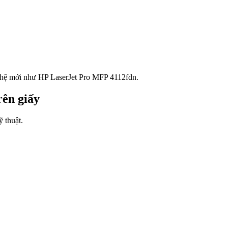
hế hệ mới như HP LaserJet Pro MFP 4112fdn.
rên giấy
ỹ thuật.