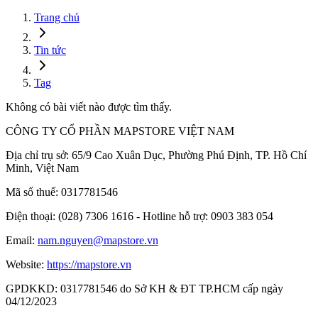
Trang chủ
Tin tức
Tag
Không có bài viết nào được tìm thấy.
CÔNG TY CỔ PHẦN MAPSTORE VIỆT NAM
Địa chỉ trụ sở:
65/9 Cao Xuân Dục, Phường Phú Định, TP. Hồ Chí
Minh, Việt Nam
Mã số thuế:
0317781546
Điện thoại:
(028) 7306 1616 - Hotline hỗ trợ: 0903 383 054
Email:
nam.nguyen@mapstore.vn
Website:
https://mapstore.vn
GPDKKD:
0317781546 do Sở KH & ĐT TP.HCM cấp ngày
04/12/2023