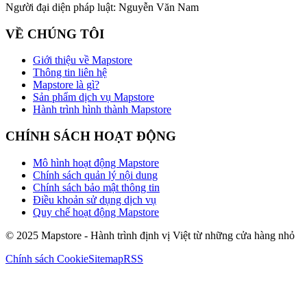
Người đại diện pháp luật:
Nguyễn Văn Nam
VỀ CHÚNG TÔI
Giới thiệu về Mapstore
Thông tin liên hệ
Mapstore là gì?
Sản phẩm dịch vụ Mapstore
Hành trình hình thành Mapstore
CHÍNH SÁCH HOẠT ĐỘNG
Mô hình hoạt động Mapstore
Chính sách quản lý nội dung
Chính sách bảo mật thông tin
Điều khoản sử dụng dịch vụ
Quy chế hoạt động Mapstore
© 2025 Mapstore - Hành trình định vị Việt từ những cửa hàng nhỏ
Chính sách Cookie
Sitemap
RSS