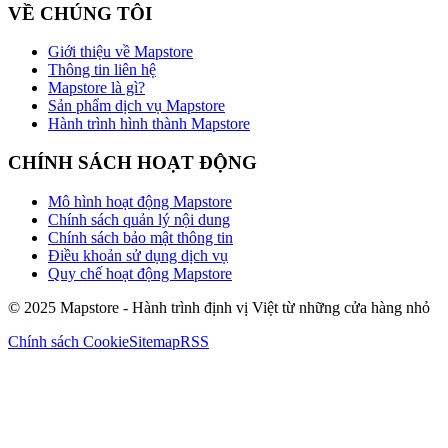
VỀ CHÚNG TÔI
Giới thiệu về Mapstore
Thông tin liên hệ
Mapstore là gì?
Sản phẩm dịch vụ Mapstore
Hành trình hình thành Mapstore
CHÍNH SÁCH HOẠT ĐỘNG
Mô hình hoạt động Mapstore
Chính sách quản lý nội dung
Chính sách bảo mật thông tin
Điều khoản sử dụng dịch vụ
Quy chế hoạt động Mapstore
© 2025 Mapstore - Hành trình định vị Việt từ những cửa hàng nhỏ
Chính sách Cookie
Sitemap
RSS