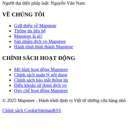
Người đại diện pháp luật:
Nguyễn Văn Nam
VỀ CHÚNG TÔI
Giới thiệu về Mapstore
Thông tin liên hệ
Mapstore là gì?
Sản phẩm dịch vụ Mapstore
Hành trình hình thành Mapstore
CHÍNH SÁCH HOẠT ĐỘNG
Mô hình hoạt động Mapstore
Chính sách quản lý nội dung
Chính sách bảo mật thông tin
Điều khoản sử dụng dịch vụ
Quy chế hoạt động Mapstore
© 2025 Mapstore - Hành trình định vị Việt từ những cửa hàng nhỏ
Chính sách Cookie
Sitemap
RSS