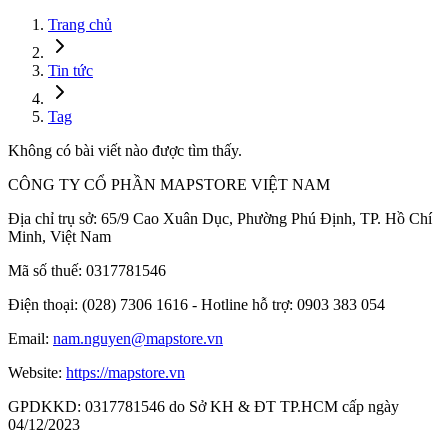
Trang chủ
Tin tức
Tag
Không có bài viết nào được tìm thấy.
CÔNG TY CỔ PHẦN MAPSTORE VIỆT NAM
Địa chỉ trụ sở:
65/9 Cao Xuân Dục, Phường Phú Định, TP. Hồ Chí
Minh, Việt Nam
Mã số thuế:
0317781546
Điện thoại:
(028) 7306 1616 - Hotline hỗ trợ: 0903 383 054
Email:
nam.nguyen@mapstore.vn
Website:
https://mapstore.vn
GPDKKD:
0317781546 do Sở KH & ĐT TP.HCM cấp ngày
04/12/2023