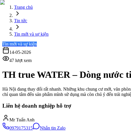
Trang chủ
Tin tức
Tin mới và sự kiện
Tin mới và sự kiện
14-05-2026
47
lượt xem
TH true WATER – Dòng nước tinh
Hà Nội đang thay đổi rất nhanh. Những khu chung cư mới, văn phòng
chỉ quan tâm đến sản phẩm mình sử dụng mà còn chú ý đến trải nghi
Liên hệ doanh nghiệp hỗ trợ
Mr Tuấn Anh
0979175315
Nhắn tin Zalo