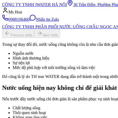
CÔNG TY TNHH IWATER HÀ NỘI
36 Trần Điền, Phường Phư
Ms Hoa
0988106460
Nhắn tin Zalo
CÔNG TY TNHH PHÂN PHỐI NƯỚC UỐNG CHÂU NGỌC A
Previous slide
Next slide
Trong sự thay đổi đó, nước uống cũng không còn là nhu cầu đơn giản
Nguồn nước
Hình ảnh thương hiệu
Sự tiện lợi
Mức độ phù hợp với môi trường sống và làm việc
Đó cũng là lý do TH true WATER đang dần trở thành một trong những
Nước uống hiện nay không chỉ để giải khát
Nếu trước đây nước uống chỉ đơn giản là sản phẩm phục vụ sinh hoạt
Chất lượng sống
Thói quen sinh hoạt
Không gian làm việc