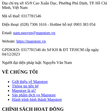
Địa chỉ trụ sở:
65/9 Cao Xuân Dục, Phường Phú Định, TP. Hồ Chí
Minh, Việt Nam
Mã số thuế:
0317781546
Điện thoại:
(028) 7306 1616 - Hotline hỗ trợ: 0903 383 054
Email:
nam.nguyen@mapstore.vn
Website:
https://mapstore.vn
GPDKKD:
0317781546 do Sở KH & ĐT TP.HCM cấp ngày
04/12/2023
Người đại diện pháp luật:
Nguyễn Văn Nam
VỀ CHÚNG TÔI
Giới thiệu về Mapstore
Thông tin liên hệ
Mapstore là gì?
Sản phẩm dịch vụ Mapstore
Hành trình hình thành Mapstore
CHÍNH SÁCH HOẠT ĐỘNG