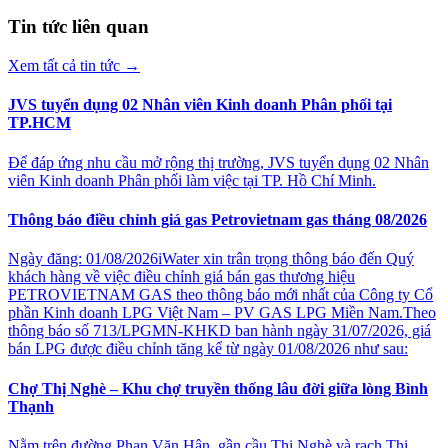
Tin tức liên quan
Xem tất cả tin tức
→
JVS tuyển dụng 02 Nhân viên Kinh doanh Phân phối tại
TP.HCM
Để đáp ứng nhu cầu mở rộng thị trường, JVS tuyển dụng 02 Nhân
viên Kinh doanh Phân phối làm việc tại TP. Hồ Chí Minh.
Thông báo điều chỉnh giá gas Petrovietnam gas tháng 08/2026
Ngày đăng: 01/08/2026iWater xin trân trọng thông báo đến Quý
khách hàng về việc điều chỉnh giá bán gas thương hiệu
PETROVIETNAM GAS theo thông báo mới nhất của Công ty Cổ
phần Kinh doanh LPG Việt Nam – PV GAS LPG Miền Nam.Theo
thông báo số 713/LPGMN-KHKD ban hành ngày 31/07/2026, giá
bán LPG được điều chỉnh tăng kể từ ngày 01/08/2026 như sau:
Chợ Thị Nghè – Khu chợ truyền thống lâu đời giữa lòng Bình
Thạnh
Nằm trên đường Phan Văn Hân, gần cầu Thị Nghè và rạch Thị