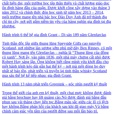
chất hiện đại, môi trường học tập thân thiện và chất lượng giáo dục
ổn định hàng đầu của quận. Được khởi công xây dựng vào tháng 3
năm 2012 và chính thức đón học sinh từ năm học 2013 – 2014,
ngôi trường mang tên nhà bác học Đào Duy Anh đã trở thành địa
chỉ tin cậy, nơi gửi gắm niềm tin yêu của hàng nghìn gia đình tại địa
phương.
Hành trình 6 thế hệ gia đình Grant – Di sản 189 năm Glenfarclas
Tinh thần độc lập giữa thung lũng Speyside Giữa cao nguyên
Scotland, nơi những làn sương sớm phủ mờ dãy Ben Rinnes, có một
thung lũng mang tên Glenfarclas – nghĩa là “Thung lũng của đồng
cỏ xanh”. Nơi ấy, vào năm 1836, một nhà máy chưng cất nhỏ được
Robert Hay sáng lập. Ông không biết rằng mình vừa khởi đầu cho
một hành trình kéo dài gần hai thế kỷ – nơi mà một dòng họ duy
nhất sẽ bảo tồn, phát triển và truyền lại tinh thần whisky Scotland
qua sáu thế hệ kế tiếp nhau: gia đình Grant.
Hành trình 13 năm phát triển Greenink – góc nhìn người kỹ thuật
Trong thế giới của anh em kỹ thuật, một chai mực không được đánh
giá bằng brochure hay lời quảng cáo.Nó được đánh giá bằng đầu
phun sau vài tháng chạy liên tục.Bằng màu sắc giữa các lô có lệch
hay không.Bằng phản hồi của khách sau khi đã giao máy.Và bằng
chính cảm giác yên tâm của người đứng sau mỗi lần bảo trì.