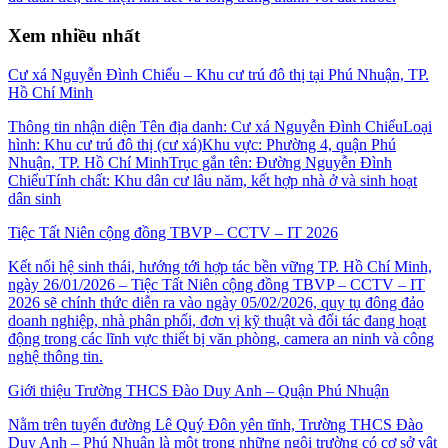
Xem nhiều nhất
Cư xá Nguyễn Đình Chiểu – Khu cư trú đô thị tại Phú Nhuận, TP.
Hồ Chí Minh
Thông tin nhận diện Tên địa danh: Cư xá Nguyễn Đình ChiểuLoại
hình: Khu cư trú đô thị (cư xá)Khu vực: Phường 4, quận Phú
Nhuận, TP. Hồ Chí MinhTrục gắn tên: Đường Nguyễn Đình
ChiểuTính chất: Khu dân cư lâu năm, kết hợp nhà ở và sinh hoạt
dân sinh
Tiệc Tất Niên cộng đồng TBVP – CCTV – IT 2026
Kết nối hệ sinh thái, hướng tới hợp tác bền vững TP. Hồ Chí Minh,
ngày 26/01/2026 – Tiệc Tất Niên cộng đồng TBVP – CCTV – IT
2026 sẽ chính thức diễn ra vào ngày 05/02/2026, quy tụ đông đảo
doanh nghiệp, nhà phân phối, đơn vị kỹ thuật và đối tác đang hoạt
động trong các lĩnh vực thiết bị văn phòng, camera an ninh và công
nghệ thông tin.
Giới thiệu Trường THCS Đào Duy Anh – Quận Phú Nhuận
Nằm trên tuyến đường Lê Quý Đôn yên tĩnh, Trường THCS Đào
Duy Anh – Phú Nhuận là một trong những ngôi trường có cơ sở vật