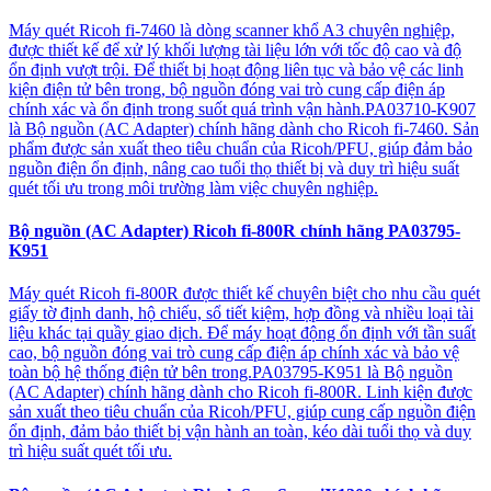
Máy quét Ricoh fi-7460 là dòng scanner khổ A3 chuyên nghiệp,
được thiết kế để xử lý khối lượng tài liệu lớn với tốc độ cao và độ
ổn định vượt trội. Để thiết bị hoạt động liên tục và bảo vệ các linh
kiện điện tử bên trong, bộ nguồn đóng vai trò cung cấp điện áp
chính xác và ổn định trong suốt quá trình vận hành.PA03710-K907
là Bộ nguồn (AC Adapter) chính hãng dành cho Ricoh fi-7460. Sản
phẩm được sản xuất theo tiêu chuẩn của Ricoh/PFU, giúp đảm bảo
nguồn điện ổn định, nâng cao tuổi thọ thiết bị và duy trì hiệu suất
quét tối ưu trong môi trường làm việc chuyên nghiệp.
Bộ nguồn (AC Adapter) Ricoh fi-800R chính hãng PA03795-
K951
Máy quét Ricoh fi-800R được thiết kế chuyên biệt cho nhu cầu quét
giấy tờ định danh, hộ chiếu, sổ tiết kiệm, hợp đồng và nhiều loại tài
liệu khác tại quầy giao dịch. Để máy hoạt động ổn định với tần suất
cao, bộ nguồn đóng vai trò cung cấp điện áp chính xác và bảo vệ
toàn bộ hệ thống điện tử bên trong.PA03795-K951 là Bộ nguồn
(AC Adapter) chính hãng dành cho Ricoh fi-800R. Linh kiện được
sản xuất theo tiêu chuẩn của Ricoh/PFU, giúp cung cấp nguồn điện
ổn định, đảm bảo thiết bị vận hành an toàn, kéo dài tuổi thọ và duy
trì hiệu suất quét tối ưu.