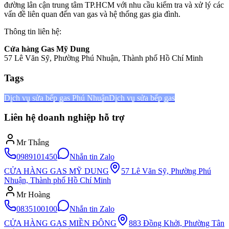
đường lân cận trung tâm TP.HCM với nhu cầu kiểm tra và xử lý các
vấn đề liên quan đến van gas và hệ thống gas gia đình.
Thông tin liên hệ:
Cửa hàng Gas Mỹ Dung
57 Lê Văn Sỹ, Phường Phú Nhuận, Thành phố Hồ Chí Minh
Tags
Dịch vụ sửa bếp gas Phú Nhuận
Dịch vụ sửa bếp gas
Liên hệ doanh nghiệp hỗ trợ
Mr Thắng
0989101450
Nhắn tin Zalo
CỬA HÀNG GAS MỸ DUNG
57 Lê Văn Sỹ, Phường Phú
Nhuận, Thành phố Hồ Chí Minh
Mr Hoàng
0835100100
Nhắn tin Zalo
CỬA HÀNG GAS MIỀN ĐÔNG
883 Đồng Khởi, Phường Tân