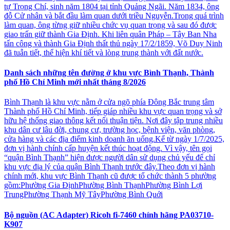
tự Trọng Chí, sinh năm 1804 tại tỉnh Quảng Ngãi. Năm 1834, ông
đỗ Cử nhân và bắt đầu làm quan dưới triều Nguyễn.Trong quá trình
làm quan, ông từng giữ nhiều chức vụ quan trọng và sau đó được
giao trấn giữ thành Gia Định. Khi liên quân Pháp – Tây Ban Nha
tấn công và thành Gia Định thất thủ ngày 17/2/1859, Võ Duy Ninh
đã tuẫn tiết, thể hiện khí tiết và lòng trung thành với đất nước.
Danh sách những tên đường ở khu vực Bình Thạnh, Thành
phố Hồ Chí Minh mới nhất tháng 8/2026
Bình Thạnh là khu vực nằm ở cửa ngõ phía Đông Bắc trung tâm
Thành phố Hồ Chí Minh, tiếp giáp nhiều khu vực quan trọng và sở
hữu hệ thống giao thông kết nối thuận tiện. Nơi đây tập trung nhiều
khu dân cư lâu đời, chung cư, trường học, bệnh viện, văn phòng,
cửa hàng và các địa điểm kinh doanh ăn uống.Kể từ ngày 1/7/2025,
đơn vị hành chính cấp huyện kết thúc hoạt động. Vì vậy, tên gọi
“quận Bình Thạnh” hiện được người dân sử dụng chủ yếu để chỉ
khu vực địa lý của quận Bình Thạnh trước đây.Theo đơn vị hành
chính mới, khu vực Bình Thạnh cũ được tổ chức thành 5 phường
gồm:Phường Gia ĐịnhPhường Bình ThạnhPhường Bình Lợi
TrungPhường Thạnh Mỹ TâyPhường Bình Quới
Bộ nguồn (AC Adapter) Ricoh fi-7460 chính hãng PA03710-
K907