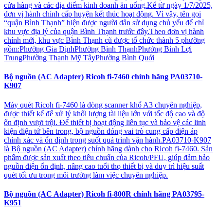
cửa hàng và các địa điểm kinh doanh ăn uống.Kể từ ngày 1/7/2025,
đơn vị hành chính cấp huyện kết thúc hoạt động. Vì vậy, tên gọi
“quận Bình Thạnh” hiện được người dân sử dụng chủ yếu để chỉ
khu vực địa lý của quận Bình Thạnh trước đây.Theo đơn vị hành
chính mới, khu vực Bình Thạnh cũ được tổ chức thành 5 phường
gồm:Phường Gia ĐịnhPhường Bình ThạnhPhường Bình Lợi
TrungPhường Thạnh Mỹ TâyPhường Bình Quới
Bộ nguồn (AC Adapter) Ricoh fi-7460 chính hãng PA03710-
K907
Máy quét Ricoh fi-7460 là dòng scanner khổ A3 chuyên nghiệp,
được thiết kế để xử lý khối lượng tài liệu lớn với tốc độ cao và độ
ổn định vượt trội. Để thiết bị hoạt động liên tục và bảo vệ các linh
kiện điện tử bên trong, bộ nguồn đóng vai trò cung cấp điện áp
chính xác và ổn định trong suốt quá trình vận hành.PA03710-K907
là Bộ nguồn (AC Adapter) chính hãng dành cho Ricoh fi-7460. Sản
phẩm được sản xuất theo tiêu chuẩn của Ricoh/PFU, giúp đảm bảo
nguồn điện ổn định, nâng cao tuổi thọ thiết bị và duy trì hiệu suất
quét tối ưu trong môi trường làm việc chuyên nghiệp.
Bộ nguồn (AC Adapter) Ricoh fi-800R chính hãng PA03795-
K951