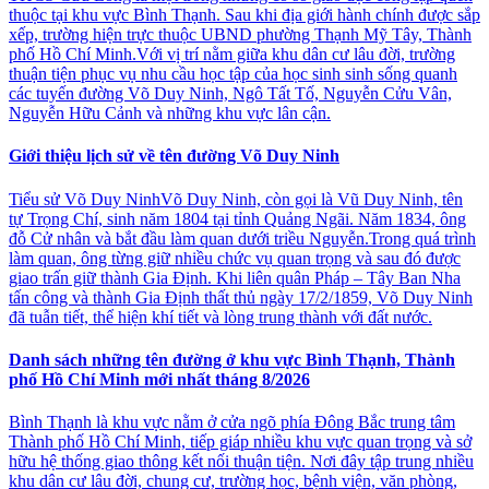
thuộc tại khu vực Bình Thạnh. Sau khi địa giới hành chính được sắp
xếp, trường hiện trực thuộc UBND phường Thạnh Mỹ Tây, Thành
phố Hồ Chí Minh.Với vị trí nằm giữa khu dân cư lâu đời, trường
thuận tiện phục vụ nhu cầu học tập của học sinh sinh sống quanh
các tuyến đường Võ Duy Ninh, Ngô Tất Tố, Nguyễn Cửu Vân,
Nguyễn Hữu Cảnh và những khu vực lân cận.
Giới thiệu lịch sử về tên đường Võ Duy Ninh
Tiểu sử Võ Duy NinhVõ Duy Ninh, còn gọi là Vũ Duy Ninh, tên
tự Trọng Chí, sinh năm 1804 tại tỉnh Quảng Ngãi. Năm 1834, ông
đỗ Cử nhân và bắt đầu làm quan dưới triều Nguyễn.Trong quá trình
làm quan, ông từng giữ nhiều chức vụ quan trọng và sau đó được
giao trấn giữ thành Gia Định. Khi liên quân Pháp – Tây Ban Nha
tấn công và thành Gia Định thất thủ ngày 17/2/1859, Võ Duy Ninh
đã tuẫn tiết, thể hiện khí tiết và lòng trung thành với đất nước.
Danh sách những tên đường ở khu vực Bình Thạnh, Thành
phố Hồ Chí Minh mới nhất tháng 8/2026
Bình Thạnh là khu vực nằm ở cửa ngõ phía Đông Bắc trung tâm
Thành phố Hồ Chí Minh, tiếp giáp nhiều khu vực quan trọng và sở
hữu hệ thống giao thông kết nối thuận tiện. Nơi đây tập trung nhiều
khu dân cư lâu đời, chung cư, trường học, bệnh viện, văn phòng,