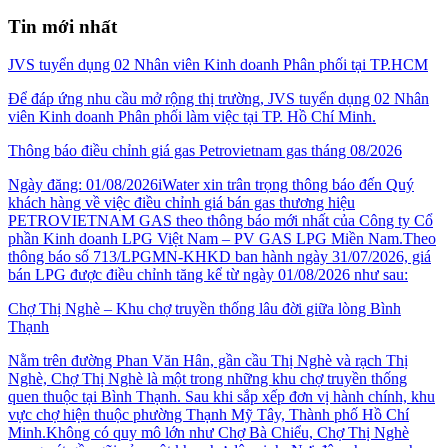
Tin mới nhất
JVS tuyển dụng 02 Nhân viên Kinh doanh Phân phối tại TP.HCM
Để đáp ứng nhu cầu mở rộng thị trường, JVS tuyển dụng 02 Nhân
viên Kinh doanh Phân phối làm việc tại TP. Hồ Chí Minh.
Thông báo điều chỉnh giá gas Petrovietnam gas tháng 08/2026
Ngày đăng: 01/08/2026iWater xin trân trọng thông báo đến Quý
khách hàng về việc điều chỉnh giá bán gas thương hiệu
PETROVIETNAM GAS theo thông báo mới nhất của Công ty Cổ
phần Kinh doanh LPG Việt Nam – PV GAS LPG Miền Nam.Theo
thông báo số 713/LPGMN-KHKD ban hành ngày 31/07/2026, giá
bán LPG được điều chỉnh tăng kể từ ngày 01/08/2026 như sau:
Chợ Thị Nghè – Khu chợ truyền thống lâu đời giữa lòng Bình
Thạnh
Nằm trên đường Phan Văn Hân, gần cầu Thị Nghè và rạch Thị
Nghè, Chợ Thị Nghè là một trong những khu chợ truyền thống
quen thuộc tại Bình Thạnh. Sau khi sắp xếp đơn vị hành chính, khu
vực chợ hiện thuộc phường Thạnh Mỹ Tây, Thành phố Hồ Chí
Minh.Không có quy mô lớn như Chợ Bà Chiểu, Chợ Thị Nghè