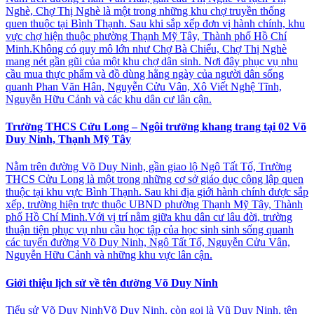
Nghè, Chợ Thị Nghè là một trong những khu chợ truyền thống
quen thuộc tại Bình Thạnh. Sau khi sắp xếp đơn vị hành chính, khu
vực chợ hiện thuộc phường Thạnh Mỹ Tây, Thành phố Hồ Chí
Minh.Không có quy mô lớn như Chợ Bà Chiểu, Chợ Thị Nghè
mang nét gần gũi của một khu chợ dân sinh. Nơi đây phục vụ nhu
cầu mua thực phẩm và đồ dùng hằng ngày của người dân sống
quanh Phan Văn Hân, Nguyễn Cửu Vân, Xô Viết Nghệ Tĩnh,
Nguyễn Hữu Cảnh và các khu dân cư lân cận.
Trường THCS Cửu Long – Ngôi trường khang trang tại 02 Võ
Duy Ninh, Thạnh Mỹ Tây
Nằm trên đường Võ Duy Ninh, gần giao lộ Ngô Tất Tố, Trường
THCS Cửu Long là một trong những cơ sở giáo dục công lập quen
thuộc tại khu vực Bình Thạnh. Sau khi địa giới hành chính được sắp
xếp, trường hiện trực thuộc UBND phường Thạnh Mỹ Tây, Thành
phố Hồ Chí Minh.Với vị trí nằm giữa khu dân cư lâu đời, trường
thuận tiện phục vụ nhu cầu học tập của học sinh sinh sống quanh
các tuyến đường Võ Duy Ninh, Ngô Tất Tố, Nguyễn Cửu Vân,
Nguyễn Hữu Cảnh và những khu vực lân cận.
Giới thiệu lịch sử về tên đường Võ Duy Ninh
Tiểu sử Võ Duy NinhVõ Duy Ninh, còn gọi là Vũ Duy Ninh, tên