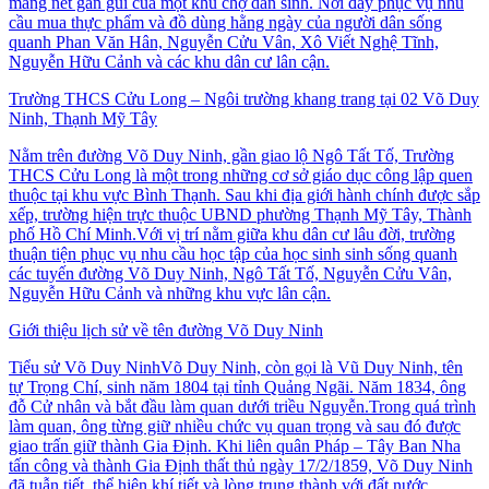
mang nét gần gũi của một khu chợ dân sinh. Nơi đây phục vụ nhu
cầu mua thực phẩm và đồ dùng hằng ngày của người dân sống
quanh Phan Văn Hân, Nguyễn Cửu Vân, Xô Viết Nghệ Tĩnh,
Nguyễn Hữu Cảnh và các khu dân cư lân cận.
Trường THCS Cửu Long – Ngôi trường khang trang tại 02 Võ Duy
Ninh, Thạnh Mỹ Tây
Nằm trên đường Võ Duy Ninh, gần giao lộ Ngô Tất Tố, Trường
THCS Cửu Long là một trong những cơ sở giáo dục công lập quen
thuộc tại khu vực Bình Thạnh. Sau khi địa giới hành chính được sắp
xếp, trường hiện trực thuộc UBND phường Thạnh Mỹ Tây, Thành
phố Hồ Chí Minh.Với vị trí nằm giữa khu dân cư lâu đời, trường
thuận tiện phục vụ nhu cầu học tập của học sinh sinh sống quanh
các tuyến đường Võ Duy Ninh, Ngô Tất Tố, Nguyễn Cửu Vân,
Nguyễn Hữu Cảnh và những khu vực lân cận.
Giới thiệu lịch sử về tên đường Võ Duy Ninh
Tiểu sử Võ Duy NinhVõ Duy Ninh, còn gọi là Vũ Duy Ninh, tên
tự Trọng Chí, sinh năm 1804 tại tỉnh Quảng Ngãi. Năm 1834, ông
đỗ Cử nhân và bắt đầu làm quan dưới triều Nguyễn.Trong quá trình
làm quan, ông từng giữ nhiều chức vụ quan trọng và sau đó được
giao trấn giữ thành Gia Định. Khi liên quân Pháp – Tây Ban Nha
tấn công và thành Gia Định thất thủ ngày 17/2/1859, Võ Duy Ninh
đã tuẫn tiết, thể hiện khí tiết và lòng trung thành với đất nước.