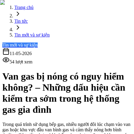
Trang chủ
Tin tức
Tin mới và sự kiện
Tin mới và sự kiện
11-05-2026
54
lượt xem
Van gas bị nóng có nguy hiểm
không? – Những dấu hiệu cần
kiểm tra sớm trong hệ thống
gas gia đình
Trong quá trình sử dụng bếp gas, nhiều người đôi lúc chạm vào van
gas hoặc khu vực đầu van bình gas và cảm thấy nóng hơn bình