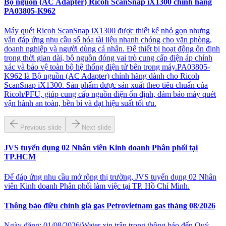
Bộ nguồn (AC Adapter) Ricoh ScanSnap iX1300 chính hãng
PA03805-K962
Máy quét Ricoh ScanSnap iX1300 được thiết kế nhỏ gọn nhưng
vẫn đáp ứng nhu cầu số hóa tài liệu nhanh chóng cho văn phòng,
doanh nghiệp và người dùng cá nhân. Để thiết bị hoạt động ổn định
trong thời gian dài, bộ nguồn đóng vai trò cung cấp điện áp chính
xác và bảo vệ toàn bộ hệ thống điện tử bên trong máy.PA03805-
K962 là Bộ nguồn (AC Adapter) chính hãng dành cho Ricoh
ScanSnap iX1300. Sản phẩm được sản xuất theo tiêu chuẩn của
Ricoh/PFU, giúp cung cấp nguồn điện ổn định, đảm bảo máy quét
vận hành an toàn, bền bỉ và đạt hiệu suất tối ưu.
Previous slide
Next slide
JVS tuyển dụng 02 Nhân viên Kinh doanh Phân phối tại
TP.HCM
Để đáp ứng nhu cầu mở rộng thị trường, JVS tuyển dụng 02 Nhân
viên Kinh doanh Phân phối làm việc tại TP. Hồ Chí Minh.
Thông báo điều chỉnh giá gas Petrovietnam gas tháng 08/2026
Ngày đăng: 01/08/2026iWater xin trân trọng thông báo đến Quý