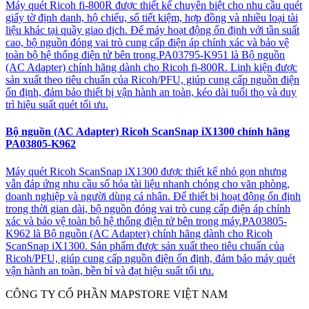
Máy quét Ricoh fi-800R được thiết kế chuyên biệt cho nhu cầu quét
giấy tờ định danh, hộ chiếu, sổ tiết kiệm, hợp đồng và nhiều loại tài
liệu khác tại quầy giao dịch. Để máy hoạt động ổn định với tần suất
cao, bộ nguồn đóng vai trò cung cấp điện áp chính xác và bảo vệ
toàn bộ hệ thống điện tử bên trong.PA03795-K951 là Bộ nguồn
(AC Adapter) chính hãng dành cho Ricoh fi-800R. Linh kiện được
sản xuất theo tiêu chuẩn của Ricoh/PFU, giúp cung cấp nguồn điện
ổn định, đảm bảo thiết bị vận hành an toàn, kéo dài tuổi thọ và duy
trì hiệu suất quét tối ưu.
Bộ nguồn (AC Adapter) Ricoh ScanSnap iX1300 chính hãng
PA03805-K962
Máy quét Ricoh ScanSnap iX1300 được thiết kế nhỏ gọn nhưng
vẫn đáp ứng nhu cầu số hóa tài liệu nhanh chóng cho văn phòng,
doanh nghiệp và người dùng cá nhân. Để thiết bị hoạt động ổn định
trong thời gian dài, bộ nguồn đóng vai trò cung cấp điện áp chính
xác và bảo vệ toàn bộ hệ thống điện tử bên trong máy.PA03805-
K962 là Bộ nguồn (AC Adapter) chính hãng dành cho Ricoh
ScanSnap iX1300. Sản phẩm được sản xuất theo tiêu chuẩn của
Ricoh/PFU, giúp cung cấp nguồn điện ổn định, đảm bảo máy quét
vận hành an toàn, bền bỉ và đạt hiệu suất tối ưu.
CÔNG TY CỔ PHẦN MAPSTORE VIỆT NAM