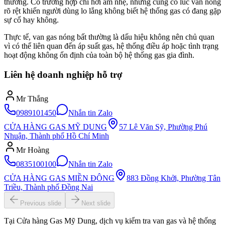
thường. Có trường hợp chỉ hơi ấm nhẹ, nhưng cũng có lúc van nóng
rõ rệt khiến người dùng lo lắng không biết hệ thống gas có đang gặp
sự cố hay không.
Thực tế, van gas nóng bất thường là dấu hiệu không nên chủ quan
vì có thể liên quan đến áp suất gas, hệ thống điều áp hoặc tình trạng
hoạt động không ổn định của toàn bộ hệ thống gas gia đình.
Liên hệ doanh nghiệp hỗ trợ
Mr Thắng
0989101450
Nhắn tin Zalo
CỬA HÀNG GAS MỸ DUNG
57 Lê Văn Sỹ, Phường Phú
Nhuận, Thành phố Hồ Chí Minh
Mr Hoàng
0835100100
Nhắn tin Zalo
CỬA HÀNG GAS MIỀN ĐÔNG
883 Đồng Khởi, Phường Tân
Triều, Thành phố Đồng Nai
Previous slide
Next slide
Tại Cửa hàng Gas Mỹ Dung, dịch vụ kiểm tra van gas và hệ thống