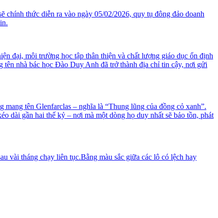
ẽ chính thức diễn ra vào ngày 05/02/2026, quy tụ đông đảo doanh
in.
 đại, môi trường học tập thân thiện và chất lượng giáo dục ổn định
ên nhà bác học Đào Duy Anh đã trở thành địa chỉ tin cậy, nơi gửi
g mang tên Glenfarclas – nghĩa là “Thung lũng của đồng cỏ xanh”.
o dài gần hai thế kỷ – nơi mà một dòng họ duy nhất sẽ bảo tồn, phát
u vài tháng chạy liên tục.Bằng màu sắc giữa các lô có lệch hay