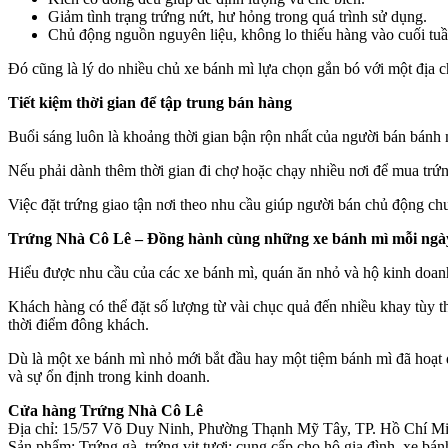
Giảm tình trạng trứng nứt, hư hỏng trong quá trình sử dụng.
Chủ động nguồn nguyên liệu, không lo thiếu hàng vào cuối tu
Đó cũng là lý do nhiều chủ xe bánh mì lựa chọn gắn bó với một địa c
Tiết kiệm thời gian để tập trung bán hàng
Buổi sáng luôn là khoảng thời gian bận rộn nhất của người bán bánh
Nếu phải dành thêm thời gian đi chợ hoặc chạy nhiều nơi để mua trứng
Việc đặt trứng giao tận nơi theo nhu cầu giúp người bán chủ động chu
Trứng Nhà Cô Lê – Đồng hành cùng những xe bánh mì mỗi ngà
Hiểu được nhu cầu của các xe bánh mì, quán ăn nhỏ và hộ kinh doan
Khách hàng có thể đặt số lượng từ vài chục quả đến nhiều khay tùy t
thời điểm đông khách.
Dù là một xe bánh mì nhỏ mới bắt đầu hay một tiệm bánh mì đã hoạt 
và sự ổn định trong kinh doanh.
Cửa hàng Trứng Nhà Cô Lê
Địa chỉ: 15/57 Võ Duy Ninh, Phường Thạnh Mỹ Tây, TP. Hồ Chí M
Sản phẩm: Trứng gà, trứng vịt tươi; cung cấp cho hộ gia đình, xe bán