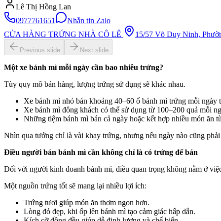
Lê Thị Hồng Lan
0977761651
Nhắn tin Zalo
CỬA HÀNG TRỨNG NHÀ CÔ LÊ
15/57 Võ Duy Ninh, Phườ
Previous slide
Next slide
Một xe bánh mì mỗi ngày cần bao nhiêu trứng?
Tùy quy mô bán hàng, lượng trứng sử dụng sẽ khác nhau.
Xe bánh mì nhỏ bán khoảng 40–60 ổ bánh mì trứng mỗi ngày 
Xe bánh mì đông khách có thể sử dụng từ 100–200 quả mỗi ng
Những tiệm bánh mì bán cả ngày hoặc kết hợp nhiều món ăn từ 
Nhìn qua tưởng chỉ là vài khay trứng, nhưng nếu ngày nào cũng phải t
Điều người bán bánh mì cần không chỉ là có trứng để bán
Đối với người kinh doanh bánh mì, điều quan trọng không nằm ở việ
Một nguồn trứng tốt sẽ mang lại nhiều lợi ích:
Trứng tươi giúp món ăn thơm ngon hơn.
Lòng đỏ đẹp, khi ốp lên bánh mì tạo cảm giác hấp dẫn.
Kích cỡ đồng đều giúp dễ định lượng và chế biến.