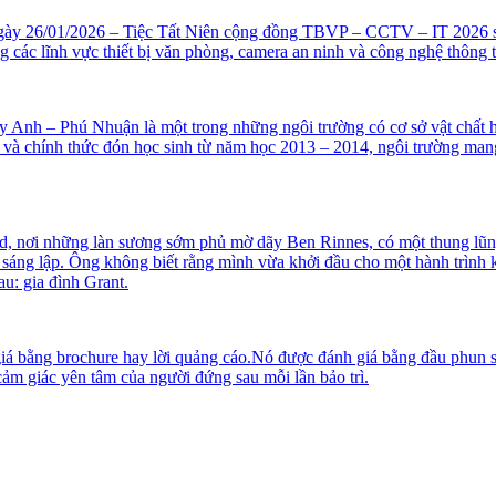
 ngày 26/01/2026 – Tiệc Tất Niên cộng đồng TBVP – CCTV – IT 2026 s
g các lĩnh vực thiết bị văn phòng, camera an ninh và công nghệ thông t
 – Phú Nhuận là một trong những ngôi trường có cơ sở vật chất hiện
à chính thức đón học sinh từ năm học 2013 – 2014, ngôi trường mang t
nd, nơi những làn sương sớm phủ mờ dãy Ben Rinnes, có một thung lũn
ng lập. Ông không biết rằng mình vừa khởi đầu cho một hành trình ké
au: gia đình Grant.
iá bằng brochure hay lời quảng cáo.Nó được đánh giá bằng đầu phun sa
m giác yên tâm của người đứng sau mỗi lần bảo trì.