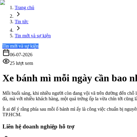
Trang chủ
Tin tức
Tin mới và sự kiện
Tin mới và sự kiện
06-07-2026
25
lượt xem
Xe bánh mì mỗi ngày cần bao nh
Mỗi buổi sáng, khi nhiều người còn đang vội vã trên đường đến chỗ 
đà, mà với nhiều khách hàng, một quả trứng ốp la vừa chín tới cũng l
Ít ai để ý rằng phía sau mỗi ổ bánh mì ấy là công việc chuẩn bị nguyê
TP.HCM.
Liên hệ doanh nghiệp hỗ trợ