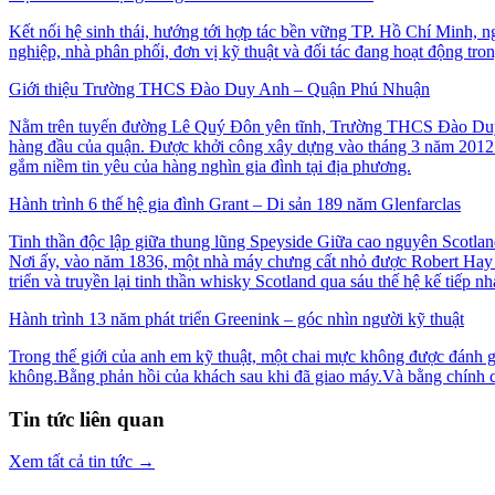
Kết nối hệ sinh thái, hướng tới hợp tác bền vững TP. Hồ Chí Minh,
nghiệp, nhà phân phối, đơn vị kỹ thuật và đối tác đang hoạt động tron
Giới thiệu Trường THCS Đào Duy Anh – Quận Phú Nhuận
Nằm trên tuyến đường Lê Quý Đôn yên tĩnh, Trường THCS Đào Duy Anh
hàng đầu của quận. Được khởi công xây dựng vào tháng 3 năm 2012 v
gắm niềm tin yêu của hàng nghìn gia đình tại địa phương.
Hành trình 6 thế hệ gia đình Grant – Di sản 189 năm Glenfarclas
Tinh thần độc lập giữa thung lũng Speyside Giữa cao nguyên Scotla
Nơi ấy, vào năm 1836, một nhà máy chưng cất nhỏ được Robert Hay sá
triển và truyền lại tinh thần whisky Scotland qua sáu thế hệ kế tiếp nh
Hành trình 13 năm phát triển Greenink – góc nhìn người kỹ thuật
Trong thế giới của anh em kỹ thuật, một chai mực không được đánh g
không.Bằng phản hồi của khách sau khi đã giao máy.Và bằng chính cả
Tin tức liên quan
Xem tất cả tin tức
→