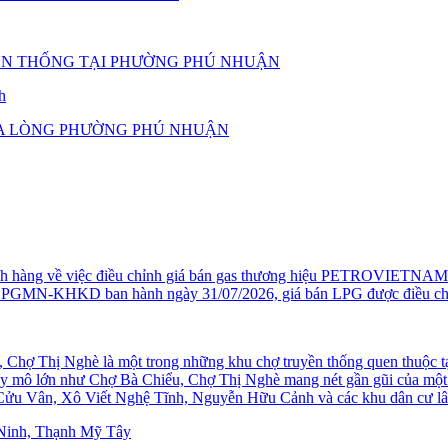
YỀN THỐNG TẠI PHƯỜNG PHÚ NHUẬN
h
ỮA LÒNG PHƯỜNG PHÚ NHUẬN
hách hàng về việc điều chỉnh giá bán gas thương hiệu PETROVIETNAM
MN-KHKD ban hành ngày 31/07/2026, giá bán LPG được điều chỉnh
hợ Thị Nghè là một trong những khu chợ truyền thống quen thuộc tại
mô lớn như Chợ Bà Chiểu, Chợ Thị Nghè mang nét gần gũi của một k
ửu Vân, Xô Viết Nghệ Tĩnh, Nguyễn Hữu Cảnh và các khu dân cư lâ
 Ninh, Thạnh Mỹ Tây