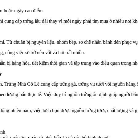
ần hoặc ngày cao điểm.
hỉ cung cấp trứng lâu dài thay vì mỗi ngày phải tìm mua ở nhiều nơi kh
 mì. Từ chuẩn bị nguyên liệu, nhóm bếp, sơ chế nhân bánh đến phục vụ
, công việc sẽ trở nên vất vả hơn rất nhiều.
ẩn bị hàng hóa, tiết kiệm thời gian và tập trung vào điều quan trọng n
y
h, Trứng Nhà Cô Lê cung cấp trứng gà, trứng vịt tươi với nguồn hàng 
heo lượng bán thực tế. Việc duy trì nguồn trứng ổn định giúp người bá
động nhiều năm, việc lựa chọn được nguồn trứng tươi, chất lượng và g
inh
h mì, quán ăn, quán cà phê, bếp ăn và các hộ kinh doanh.