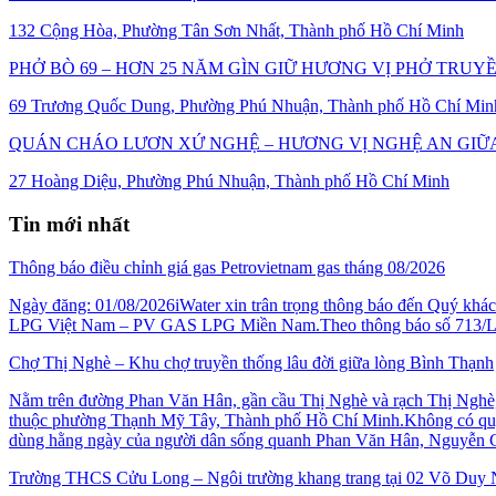
132 Cộng Hòa, Phường Tân Sơn Nhất, Thành phố Hồ Chí Minh
PHỞ BÒ 69 – HƠN 25 NĂM GÌN GIỮ HƯƠNG VỊ PHỞ TRU
69 Trương Quốc Dung, Phường Phú Nhuận, Thành phố Hồ Chí Min
QUÁN CHÁO LƯƠN XỨ NGHỆ – HƯƠNG VỊ NGHỆ AN GI
27 Hoàng Diệu, Phường Phú Nhuận, Thành phố Hồ Chí Minh
Tin mới nhất
Thông báo điều chỉnh giá gas Petrovietnam gas tháng 08/2026
Ngày đăng: 01/08/2026iWater xin trân trọng thông báo đến Quý k
LPG Việt Nam – PV GAS LPG Miền Nam.Theo thông báo số 713/LPG
Chợ Thị Nghè – Khu chợ truyền thống lâu đời giữa lòng Bình Thạnh
Nằm trên đường Phan Văn Hân, gần cầu Thị Nghè và rạch Thị Nghè, C
thuộc phường Thạnh Mỹ Tây, Thành phố Hồ Chí Minh.Không có quy 
dùng hằng ngày của người dân sống quanh Phan Văn Hân, Nguyễn C
Trường THCS Cửu Long – Ngôi trường khang trang tại 02 Võ Duy