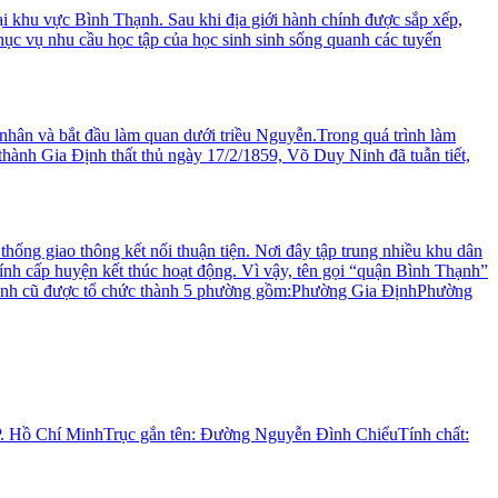
 khu vực Bình Thạnh. Sau khi địa giới hành chính được sắp xếp,
ục vụ nhu cầu học tập của học sinh sinh sống quanh các tuyến
hân và bắt đầu làm quan dưới triều Nguyễn.Trong quá trình làm
thành Gia Định thất thủ ngày 17/2/1859, Võ Duy Ninh đã tuẫn tiết,
ống giao thông kết nối thuận tiện. Nơi đây tập trung nhiều khu dân
ính cấp huyện kết thúc hoạt động. Vì vậy, tên gọi “quận Bình Thạnh”
Thạnh cũ được tổ chức thành 5 phường gồm:Phường Gia ĐịnhPhường
TP. Hồ Chí MinhTrục gắn tên: Đường Nguyễn Đình ChiểuTính chất: