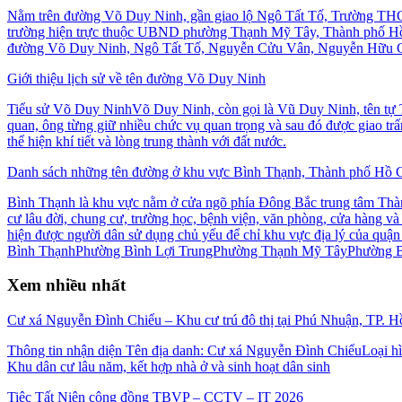
Nằm trên đường Võ Duy Ninh, gần giao lộ Ngô Tất Tố, Trường THCS 
trường hiện trực thuộc UBND phường Thạnh Mỹ Tây, Thành phố Hồ Chí
đường Võ Duy Ninh, Ngô Tất Tố, Nguyễn Cửu Vân, Nguyễn Hữu Cả
Giới thiệu lịch sử về tên đường Võ Duy Ninh
Tiểu sử Võ Duy NinhVõ Duy Ninh, còn gọi là Vũ Duy Ninh, tên tự T
quan, ông từng giữ nhiều chức vụ quan trọng và sau đó được giao tr
thể hiện khí tiết và lòng trung thành với đất nước.
Danh sách những tên đường ở khu vực Bình Thạnh, Thành phố Hồ C
Bình Thạnh là khu vực nằm ở cửa ngõ phía Đông Bắc trung tâm Thành 
cư lâu đời, chung cư, trường học, bệnh viện, văn phòng, cửa hàng v
hiện được người dân sử dụng chủ yếu để chỉ khu vực địa lý của qu
Bình ThạnhPhường Bình Lợi TrungPhường Thạnh Mỹ TâyPhường B
Xem nhiều nhất
Cư xá Nguyễn Đình Chiểu – Khu cư trú đô thị tại Phú Nhuận, TP. 
Thông tin nhận diện Tên địa danh: Cư xá Nguyễn Đình ChiểuLoại h
Khu dân cư lâu năm, kết hợp nhà ở và sinh hoạt dân sinh
Tiệc Tất Niên cộng đồng TBVP – CCTV – IT 2026