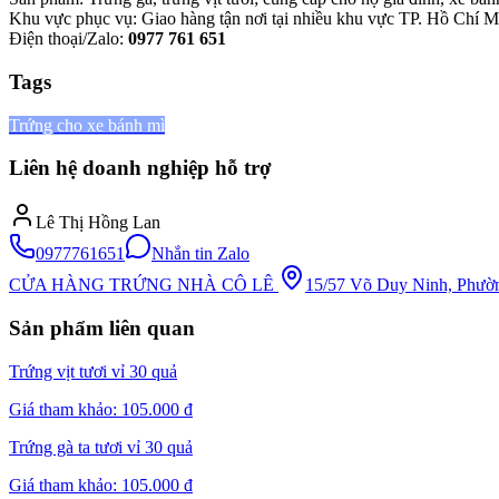
Khu vực phục vụ: Giao hàng tận nơi tại nhiều khu vực TP. Hồ Chí M
Điện thoại/Zalo:
0977 761 651
Tags
Trứng cho xe bánh mì
Liên hệ doanh nghiệp hỗ trợ
Lê Thị Hồng Lan
0977761651
Nhắn tin Zalo
CỬA HÀNG TRỨNG NHÀ CÔ LÊ
15/57 Võ Duy Ninh, Phườ
Sản phẩm liên quan
Trứng vịt tươi vỉ 30 quả
Giá tham khảo:
105.000 đ
Trứng gà ta tươi vỉ 30 quả
Giá tham khảo:
105.000 đ