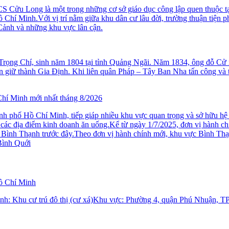
Cửu Long là một trong những cơ sở giáo dục công lập quen thuộc tại
 Minh.Với vị trí nằm giữa khu dân cư lâu đời, trường thuận tiện ph
nh và những khu vực lân cận.
rọng Chí, sinh năm 1804 tại tỉnh Quảng Ngãi. Năm 1834, ông đỗ Cử n
ấn giữ thành Gia Định. Khi liên quân Pháp – Tây Ban Nha tấn công và 
hí Minh mới nhất tháng 8/2026
phố Hồ Chí Minh, tiếp giáp nhiều khu vực quan trọng và sở hữu hệ th
à các địa điểm kinh doanh ăn uống.Kể từ ngày 1/7/2025, đơn vị hành ch
ận Bình Thạnh trước đây.Theo đơn vị hành chính mới, khu vực Bình 
ình Quới
Hồ Chí Minh
ình: Khu cư trú đô thị (cư xá)Khu vực: Phường 4, quận Phú Nhuận, 