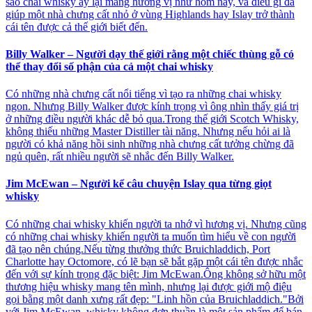
sao chai whisky ấy lại mang hương vị như hôm nay, và điều gì đã
giúp một nhà chưng cất nhỏ ở vùng Highlands hay Islay trở thành
cái tên được cả thế giới biết đến.
Billy Walker – Người dạy thế giới rằng một chiếc thùng gỗ có
thể thay đổi số phận của cả một chai whisky
Có những nhà chưng cất nổi tiếng vì tạo ra những chai whisky
ngon. Nhưng Billy Walker được kính trọng vì ông nhìn thấy giá trị
ở những điều người khác dễ bỏ qua.Trong thế giới Scotch Whisky,
không thiếu những Master Distiller tài năng. Nhưng nếu hỏi ai là
người có khả năng hồi sinh những nhà chưng cất tưởng chừng đã
ngủ quên, rất nhiều người sẽ nhắc đến Billy Walker.
Jim McEwan – Người kể câu chuyện Islay qua từng giọt
whisky
Có những chai whisky khiến người ta nhớ vì hương vị. Nhưng cũng
có những chai whisky khiến người ta muốn tìm hiểu về con người
đã tạo nên chúng.Nếu từng thưởng thức Bruichladdich, Port
Charlotte hay Octomore, có lẽ bạn sẽ bắt gặp một cái tên được nhắc
đến với sự kính trọng đặc biệt: Jim McEwan.Ông không sở hữu một
thương hiệu whisky mang tên mình, nhưng lại được giới mộ điệu
gọi bằng một danh xưng rất đẹp: "Linh hồn của Bruichladdich."Bởi
với Jim McEwan, whisky không đơn thuần là một sản phẩm để bán.