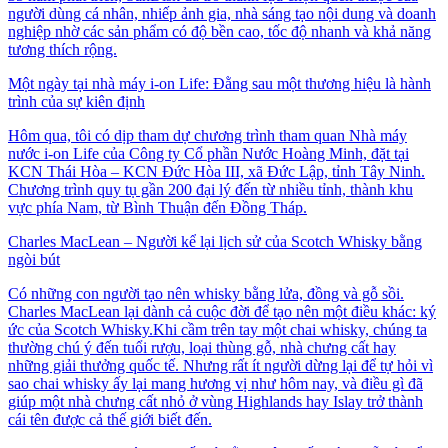
người dùng cá nhân, nhiếp ảnh gia, nhà sáng tạo nội dung và doanh
nghiệp nhờ các sản phẩm có độ bền cao, tốc độ nhanh và khả năng
tương thích rộng.
Một ngày tại nhà máy i-on Life: Đằng sau một thương hiệu là hành
trình của sự kiên định
Hôm qua, tôi có dịp tham dự chương trình tham quan Nhà máy
nước i-on Life của Công ty Cổ phần Nước Hoàng Minh, đặt tại
KCN Thái Hòa – KCN Đức Hòa III, xã Đức Lập, tỉnh Tây Ninh.
Chương trình quy tụ gần 200 đại lý đến từ nhiều tỉnh, thành khu
vực phía Nam, từ Bình Thuận đến Đồng Tháp.
Charles MacLean – Người kể lại lịch sử của Scotch Whisky bằng
ngòi bút
Có những con người tạo nên whisky bằng lửa, đồng và gỗ sồi.
Charles MacLean lại dành cả cuộc đời để tạo nên một điều khác: ký
ức của Scotch Whisky.Khi cầm trên tay một chai whisky, chúng ta
thường chú ý đến tuổi rượu, loại thùng gỗ, nhà chưng cất hay
những giải thưởng quốc tế. Nhưng rất ít người dừng lại để tự hỏi vì
sao chai whisky ấy lại mang hương vị như hôm nay, và điều gì đã
giúp một nhà chưng cất nhỏ ở vùng Highlands hay Islay trở thành
cái tên được cả thế giới biết đến.