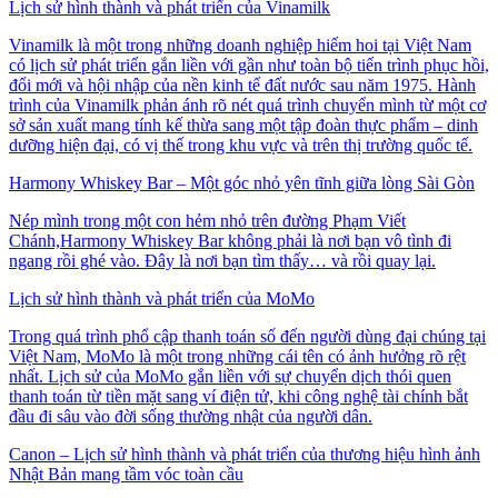
Lịch sử hình thành và phát triển của Vinamilk
Vinamilk là một trong những doanh nghiệp hiếm hoi tại Việt Nam
có lịch sử phát triển gắn liền với gần như toàn bộ tiến trình phục hồi,
đổi mới và hội nhập của nền kinh tế đất nước sau năm 1975. Hành
trình của Vinamilk phản ánh rõ nét quá trình chuyển mình từ một cơ
sở sản xuất mang tính kế thừa sang một tập đoàn thực phẩm – dinh
dưỡng hiện đại, có vị thế trong khu vực và trên thị trường quốc tế.
Harmony Whiskey Bar – Một góc nhỏ yên tĩnh giữa lòng Sài Gòn
Nép mình trong một con hẻm nhỏ trên đường Phạm Viết
Chánh,Harmony Whiskey Bar không phải là nơi bạn vô tình đi
ngang rồi ghé vào. Đây là nơi bạn tìm thấy… và rồi quay lại.
Lịch sử hình thành và phát triển của MoMo
Trong quá trình phổ cập thanh toán số đến người dùng đại chúng tại
Việt Nam, MoMo là một trong những cái tên có ảnh hưởng rõ rệt
nhất. Lịch sử của MoMo gắn liền với sự chuyển dịch thói quen
thanh toán từ tiền mặt sang ví điện tử, khi công nghệ tài chính bắt
đầu đi sâu vào đời sống thường nhật của người dân.
Canon – Lịch sử hình thành và phát triển của thương hiệu hình ảnh
Nhật Bản mang tầm vóc toàn cầu