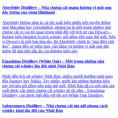
Aberfeldy Distillery – Nhà chưng cất mang hương vị mật ong
đặc trưng của vùng Highland
Aberfeldy không phải là cái tên xuất hiện nhiều trên truyền thông
như Macallan hay Glenfiddich, nhưng lại là một trong những nhà
chưng cất có vai trò quan trọng nhất đối với lịch sử của Dewar's –
thương hiệu blended Scotch whisky nổi tiếng trên toàn thế giới. Nếu
ví Dewar's là một bản hòa tấu, thì Aberfeldy chính là "giai điệu chủ
đạo", mang đến sự mềm mại, cân bằng và hương vị mật ong đặc
trưng đã làm nên dấu ấn của thương hiệu này.
Eigashima Distillery (White Oak) – Một trong những nhà
chưng cất whisky lâu đời nhất Nhật Bản
Nhắc đến lịch sử whisky Nhật Bản, nhiều người thường nghĩ ngay
đến Suntory hay Nikka. Tuy nhiên, trước khi những thương hiệu
này trở nên nổi tiếng trên toàn thế giới, Nhật Bản đã có một nhà sản
xuất được cấp phép chưng cất whisky từ rất sớm – Eigashima
Distillery, còn được biết đến với tên gọi White Oak Distillery.
Saburomaru Distillery – Nhà chưng cất gìn giữ phong cách
whisky khói lâu đời của Nhật Bản