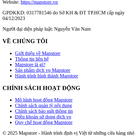
Website:
https://mapstore.vn
GPDKKD:
0317781546 do Sở KH & ĐT TP.HCM cấp ngày
04/12/2023
Người đại diện pháp luật:
Nguyễn Văn Nam
VỀ CHÚNG TÔI
Giới thiệu về Mapstore
Thông tin liên hệ
Mapstore là gì?
Sản phẩm dịch vụ Mapstore
Hành trình hình thành Mapstore
CHÍNH SÁCH HOẠT ĐỘNG
Mô hình hoạt động Mapstore
Chính sách quản lý nội dung
Chính sách bảo mật thông tin
Điều khoản sử dụng dịch vụ
Quy chế hoạt động Mapstore
© 2025 Mapstore - Hành trình định vị Việt từ những cửa hàng nhỏ