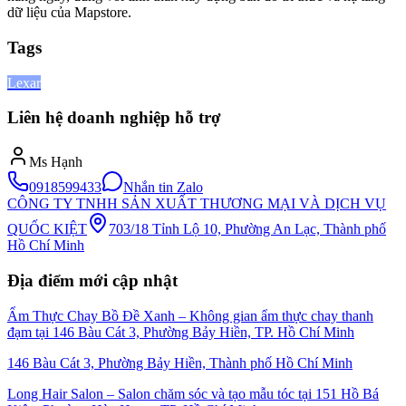
dữ liệu của Mapstore.
Tags
Lexar
Liên hệ doanh nghiệp hỗ trợ
Ms Hạnh
0918599433
Nhắn tin Zalo
CÔNG TY TNHH SẢN XUẤT THƯƠNG MẠI VÀ DỊCH VỤ
QUỐC KIỆT
703/18 Tỉnh Lộ 10, Phường An Lạc, Thành phố
Hồ Chí Minh
Địa điểm mới cập nhật
Ẩm Thực Chay Bồ Đề Xanh – Không gian ẩm thực chay thanh
đạm tại 146 Bàu Cát 3, Phường Bảy Hiền, TP. Hồ Chí Minh
146 Bàu Cát 3, Phường Bảy Hiền, Thành phố Hồ Chí Minh
Long Hair Salon – Salon chăm sóc và tạo mẫu tóc tại 151 Hồ Bá