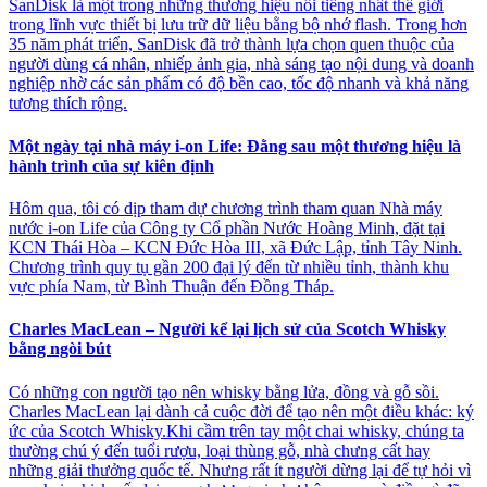
SanDisk là một trong những thương hiệu nổi tiếng nhất thế giới
trong lĩnh vực thiết bị lưu trữ dữ liệu bằng bộ nhớ flash. Trong hơn
35 năm phát triển, SanDisk đã trở thành lựa chọn quen thuộc của
người dùng cá nhân, nhiếp ảnh gia, nhà sáng tạo nội dung và doanh
nghiệp nhờ các sản phẩm có độ bền cao, tốc độ nhanh và khả năng
tương thích rộng.
Một ngày tại nhà máy i-on Life: Đằng sau một thương hiệu là
hành trình của sự kiên định
Hôm qua, tôi có dịp tham dự chương trình tham quan Nhà máy
nước i-on Life của Công ty Cổ phần Nước Hoàng Minh, đặt tại
KCN Thái Hòa – KCN Đức Hòa III, xã Đức Lập, tỉnh Tây Ninh.
Chương trình quy tụ gần 200 đại lý đến từ nhiều tỉnh, thành khu
vực phía Nam, từ Bình Thuận đến Đồng Tháp.
Charles MacLean – Người kể lại lịch sử của Scotch Whisky
bằng ngòi bút
Có những con người tạo nên whisky bằng lửa, đồng và gỗ sồi.
Charles MacLean lại dành cả cuộc đời để tạo nên một điều khác: ký
ức của Scotch Whisky.Khi cầm trên tay một chai whisky, chúng ta
thường chú ý đến tuổi rượu, loại thùng gỗ, nhà chưng cất hay
những giải thưởng quốc tế. Nhưng rất ít người dừng lại để tự hỏi vì