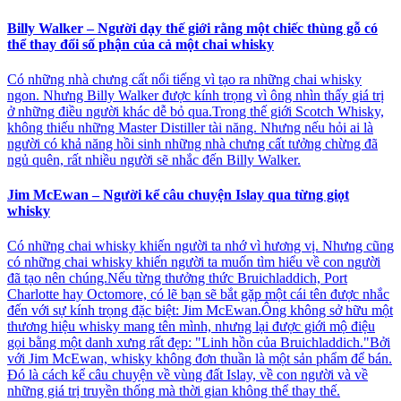
Billy Walker – Người dạy thế giới rằng một chiếc thùng gỗ có
thể thay đổi số phận của cả một chai whisky
Có những nhà chưng cất nổi tiếng vì tạo ra những chai whisky
ngon. Nhưng Billy Walker được kính trọng vì ông nhìn thấy giá trị
ở những điều người khác dễ bỏ qua.Trong thế giới Scotch Whisky,
không thiếu những Master Distiller tài năng. Nhưng nếu hỏi ai là
người có khả năng hồi sinh những nhà chưng cất tưởng chừng đã
ngủ quên, rất nhiều người sẽ nhắc đến Billy Walker.
Jim McEwan – Người kể câu chuyện Islay qua từng giọt
whisky
Có những chai whisky khiến người ta nhớ vì hương vị. Nhưng cũng
có những chai whisky khiến người ta muốn tìm hiểu về con người
đã tạo nên chúng.Nếu từng thưởng thức Bruichladdich, Port
Charlotte hay Octomore, có lẽ bạn sẽ bắt gặp một cái tên được nhắc
đến với sự kính trọng đặc biệt: Jim McEwan.Ông không sở hữu một
thương hiệu whisky mang tên mình, nhưng lại được giới mộ điệu
gọi bằng một danh xưng rất đẹp: "Linh hồn của Bruichladdich."Bởi
với Jim McEwan, whisky không đơn thuần là một sản phẩm để bán.
Đó là cách kể câu chuyện về vùng đất Islay, về con người và về
những giá trị truyền thống mà thời gian không thể thay thế.