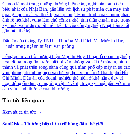
Canon là một trong những thương hiệu công nghệ hình ảnh tiêu
biểu nhất của Nhật Bản, gắn liền với lịch sử phát triển của máy ảnh,
quang học, in ấn và thiết bị văn phòng. Hành trình của Canon phản
ánh rõ nét khát vọng làm chủ công nghệ, tinh thần chuẩn mực trong
kỹ thuật và tư duy phát triển bền bỉ của công nghiệp Nhật Bản suốt
gần một thế kỷ.
Dấu ấn của Công Ty TNHH Thương Mại Dịch Vụ Mực In Huy
Thuận trong ngành thiết bị văn phòng
Tổng quan vai trò thương hiệu Mực In Huy Thuận là doanh nghiệp
hoạt động trong lĩnh vực thiết bị văn phòng và vật tư máy in, hình
thành và phát triển song hành cùng quá trình phổ cập máy in tại các
văn phòng, doanh nghiệp và đơn vị dịch vụ in ấn ở Thành phố Hồ
Chí Minh. Dấu ấn của doanh nghiệp thể hiện ở khả năng duy trì
hoạt động ổn định, cung ứng vật tư và dịch vụ kỹ thuật gắn với nhu
cầu vận hành thực tế của thị trường.
Tin tức liên quan
Xem tất cả tin tức
→
SanDisk – Thương hiệu lưu trữ hàng đầu thế giới