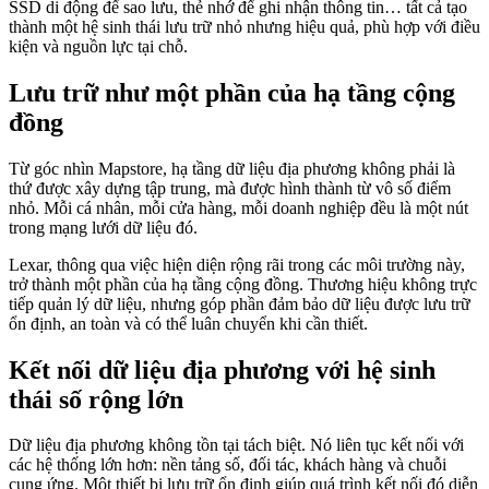
SSD di động để sao lưu, thẻ nhớ để ghi nhận thông tin… tất cả tạo
thành một hệ sinh thái lưu trữ nhỏ nhưng hiệu quả, phù hợp với điều
kiện và nguồn lực tại chỗ.
Lưu trữ như một phần của hạ tầng cộng
đồng
Từ góc nhìn Mapstore, hạ tầng dữ liệu địa phương không phải là
thứ được xây dựng tập trung, mà được hình thành từ vô số điểm
nhỏ. Mỗi cá nhân, mỗi cửa hàng, mỗi doanh nghiệp đều là một nút
trong mạng lưới dữ liệu đó.
Lexar, thông qua việc hiện diện rộng rãi trong các môi trường này,
trở thành một phần của hạ tầng cộng đồng. Thương hiệu không trực
tiếp quản lý dữ liệu, nhưng góp phần đảm bảo dữ liệu được lưu trữ
ổn định, an toàn và có thể luân chuyển khi cần thiết.
Kết nối dữ liệu địa phương với hệ sinh
thái số rộng lớn
Dữ liệu địa phương không tồn tại tách biệt. Nó liên tục kết nối với
các hệ thống lớn hơn: nền tảng số, đối tác, khách hàng và chuỗi
cung ứng. Một thiết bị lưu trữ ổn định giúp quá trình kết nối đó diễn