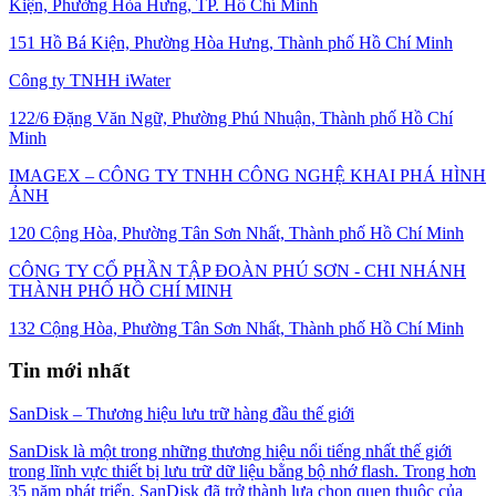
Kiện, Phường Hòa Hưng, TP. Hồ Chí Minh
151 Hồ Bá Kiện, Phường Hòa Hưng, Thành phố Hồ Chí Minh
Công ty TNHH iWater
122/6 Đặng Văn Ngữ, Phường Phú Nhuận, Thành phố Hồ Chí
Minh
IMAGEX – CÔNG TY TNHH CÔNG NGHỆ KHAI PHÁ HÌNH
ẢNH
120 Cộng Hòa, Phường Tân Sơn Nhất, Thành phố Hồ Chí Minh
CÔNG TY CỔ PHẦN TẬP ĐOÀN PHÚ SƠN - CHI NHÁNH
THÀNH PHỐ HỒ CHÍ MINH
132 Cộng Hòa, Phường Tân Sơn Nhất, Thành phố Hồ Chí Minh
Tin mới nhất
SanDisk – Thương hiệu lưu trữ hàng đầu thế giới
SanDisk là một trong những thương hiệu nổi tiếng nhất thế giới
trong lĩnh vực thiết bị lưu trữ dữ liệu bằng bộ nhớ flash. Trong hơn
35 năm phát triển, SanDisk đã trở thành lựa chọn quen thuộc của