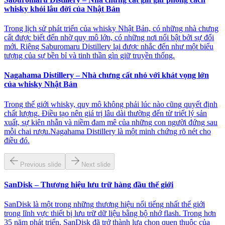
whisky khói lâu đời của Nhật Bản
Trong lịch sử phát triển của whisky Nhật Bản, có những nhà chưng
cất được biết đến nhờ quy mô lớn, có những nơi nổi bật bởi sự đổi
mới. Riêng Saburomaru Distillery lại được nhắc đến như một biểu
tượng của sự bền bỉ và tinh thần gìn giữ truyền thống.
Nagahama Distillery – Nhà chưng cất nhỏ với khát vọng lớn
của whisky Nhật Bản
Trong thế giới whisky, quy mô không phải lúc nào cũng quyết định
chất lượng. Điều tạo nên giá trị lâu dài thường đến từ triết lý sản
xuất, sự kiên nhẫn và niềm đam mê của những con người đứng sau
mỗi chai rượu.Nagahama Distillery là một minh chứng rõ nét cho
điều đó.
Previous slide
Next slide
SanDisk – Thương hiệu lưu trữ hàng đầu thế giới
SanDisk là một trong những thương hiệu nổi tiếng nhất thế giới
trong lĩnh vực thiết bị lưu trữ dữ liệu bằng bộ nhớ flash. Trong hơn
35 năm phát triển, SanDisk đã trở thành lựa chọn quen thuộc của