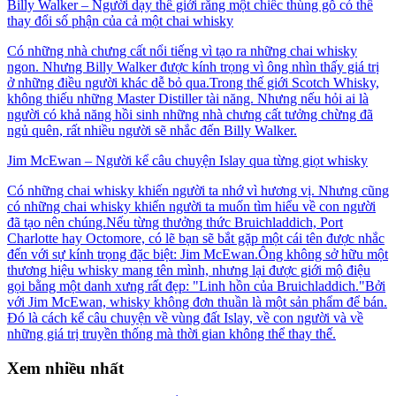
Billy Walker – Người dạy thế giới rằng một chiếc thùng gỗ có thể
thay đổi số phận của cả một chai whisky
Có những nhà chưng cất nổi tiếng vì tạo ra những chai whisky
ngon. Nhưng Billy Walker được kính trọng vì ông nhìn thấy giá trị
ở những điều người khác dễ bỏ qua.Trong thế giới Scotch Whisky,
không thiếu những Master Distiller tài năng. Nhưng nếu hỏi ai là
người có khả năng hồi sinh những nhà chưng cất tưởng chừng đã
ngủ quên, rất nhiều người sẽ nhắc đến Billy Walker.
Jim McEwan – Người kể câu chuyện Islay qua từng giọt whisky
Có những chai whisky khiến người ta nhớ vì hương vị. Nhưng cũng
có những chai whisky khiến người ta muốn tìm hiểu về con người
đã tạo nên chúng.Nếu từng thưởng thức Bruichladdich, Port
Charlotte hay Octomore, có lẽ bạn sẽ bắt gặp một cái tên được nhắc
đến với sự kính trọng đặc biệt: Jim McEwan.Ông không sở hữu một
thương hiệu whisky mang tên mình, nhưng lại được giới mộ điệu
gọi bằng một danh xưng rất đẹp: "Linh hồn của Bruichladdich."Bởi
với Jim McEwan, whisky không đơn thuần là một sản phẩm để bán.
Đó là cách kể câu chuyện về vùng đất Islay, về con người và về
những giá trị truyền thống mà thời gian không thể thay thế.
Xem nhiều nhất