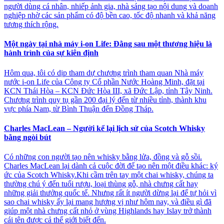
người dùng cá nhân, nhiếp ảnh gia, nhà sáng tạo nội dung và doanh
nghiệp nhờ các sản phẩm có độ bền cao, tốc độ nhanh và khả năng
tương thích rộng.
Một ngày tại nhà máy i-on Life: Đằng sau một thương hiệu là
hành trình của sự kiên định
Hôm qua, tôi có dịp tham dự chương trình tham quan Nhà máy
nước i-on Life của Công ty Cổ phần Nước Hoàng Minh, đặt tại
KCN Thái Hòa – KCN Đức Hòa III, xã Đức Lập, tỉnh Tây Ninh.
Chương trình quy tụ gần 200 đại lý đến từ nhiều tỉnh, thành khu
vực phía Nam, từ Bình Thuận đến Đồng Tháp.
Charles MacLean – Người kể lại lịch sử của Scotch Whisky
bằng ngòi bút
Có những con người tạo nên whisky bằng lửa, đồng và gỗ sồi.
Charles MacLean lại dành cả cuộc đời để tạo nên một điều khác: ký
ức của Scotch Whisky.Khi cầm trên tay một chai whisky, chúng ta
thường chú ý đến tuổi rượu, loại thùng gỗ, nhà chưng cất hay
những giải thưởng quốc tế. Nhưng rất ít người dừng lại để tự hỏi vì
sao chai whisky ấy lại mang hương vị như hôm nay, và điều gì đã
giúp một nhà chưng cất nhỏ ở vùng Highlands hay Islay trở thành
cái tên được cả thế giới biết đến.