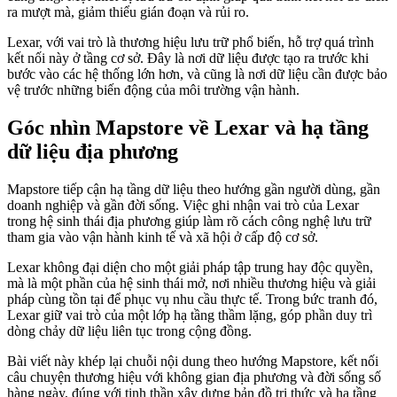
ra mượt mà, giảm thiểu gián đoạn và rủi ro.
Lexar, với vai trò là thương hiệu lưu trữ phổ biến, hỗ trợ quá trình
kết nối này ở tầng cơ sở. Đây là nơi dữ liệu được tạo ra trước khi
bước vào các hệ thống lớn hơn, và cũng là nơi dữ liệu cần được bảo
vệ trước những biến động của môi trường vận hành.
Góc nhìn Mapstore về Lexar và hạ tầng
dữ liệu địa phương
Mapstore tiếp cận hạ tầng dữ liệu theo hướng gần người dùng, gần
doanh nghiệp và gần đời sống. Việc ghi nhận vai trò của Lexar
trong hệ sinh thái địa phương giúp làm rõ cách công nghệ lưu trữ
tham gia vào vận hành kinh tế và xã hội ở cấp độ cơ sở.
Lexar không đại diện cho một giải pháp tập trung hay độc quyền,
mà là một phần của hệ sinh thái mở, nơi nhiều thương hiệu và giải
pháp cùng tồn tại để phục vụ nhu cầu thực tế. Trong bức tranh đó,
Lexar giữ vai trò của một lớp hạ tầng thầm lặng, góp phần duy trì
dòng chảy dữ liệu liên tục trong cộng đồng.
Bài viết này khép lại chuỗi nội dung theo hướng Mapstore, kết nối
câu chuyện thương hiệu với không gian địa phương và đời sống số
hàng ngày, đúng với tinh thần xây dựng bản đồ tri thức và hạ tầng