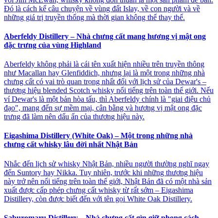
Đó là cách kể câu chuyện về vùng đất Islay, về con người và về
những giá trị truyền thống mà thời gian không thể thay thế.
Aberfeldy Distillery – Nhà chưng cất mang hương vị mật ong
đặc trưng của vùng Highland
Aberfeldy không phải là cái tên xuất hiện nhiều trên truyền thông
như Macallan hay Glenfiddich, nhưng lại là một trong những nhà
chưng cất có vai trò quan trọng nhất đối với lịch sử của Dewar's –
thương hiệu blended Scotch whisky nổi tiếng trên toàn thế giới. Nếu
ví Dewar's là một bản hòa tấu, thì Aberfeldy chính là "giai điệu chủ
đạo", mang đến sự mềm mại, cân bằng và hương vị mật ong đặc
trưng đã làm nên dấu ấn của thương hiệu này.
Eigashima Distillery (White Oak) – Một trong những nhà
chưng cất whisky lâu đời nhất Nhật Bản
Nhắc đến lịch sử whisky Nhật Bản, nhiều người thường nghĩ ngay
đến Suntory hay Nikka. Tuy nhiên, trước khi những thương hiệu
này trở nên nổi tiếng trên toàn thế giới, Nhật Bản đã có một nhà sản
xuất được cấp phép chưng cất whisky từ rất sớm – Eigashima
Distillery, còn được biết đến với tên gọi White Oak Distillery.
Saburomaru Distillery – Nhà chưng cất gìn giữ phong cách