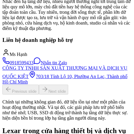
Nhắc đến hạ tầng dữ liệu, nhiều người thường nghĩ tới trung tâm dữ
liệu quy mô lớn, máy chủ đắt tiền hay hệ thống công nghệ của các
tập đoàn toàn cầu. Tuy nhiên, trong đời sống thực tế, phần lớn dữ
liệu lại được tạo ra, lưu trữ và vận hành ở quy mô rất gần gũi: văn
phòng nhỏ, cửa hàng dịch vụ, hộ kinh doanh, studio cá nhân và các
điểm kỹ thuật địa phương.
Liên hệ doanh nghiệp hỗ trợ
Ms Hạnh
0918599433
Nhắn tin Zalo
CÔNG TY TNHH SẢN XUẤT THƯƠNG MẠI VÀ DỊCH VỤ
QUỐC KIỆT
703/18 Tỉnh Lộ 10, Phường An Lạc, Thành phố
Hồ Chí Minh
Previous slide
Next slide
Chính tại những không gian đó, dữ liệu tồn tại như một phần của
hoạt động thường nhật. Và tại đó, các giải pháp lưu trữ phổ biến
như thẻ nhớ, USB, SSD di động trở thành hạ tầng dữ liệu thực sự.
hiện diện bền bỉ trong lớp hạ tầng gần người dùng này.
Lexar trong cửa hàng thiết bị và dịch vụ