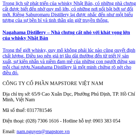
Trong lịch sử phát triển của whisky Nhật Bản, có những nhà chưng
cất được biết đến nhờ quy mô lớn, có những nơi nổi bật bởi sự đổi
mới. Riêng Saburomaru Distillery lại được nhắc đến như một biểu
tượng của sự bền bỉ và tinh thần gìn giữ truyền thống.
Nagahama Distillery – Nhà chưng cất nhỏ với khát vọng lớn
của whisky Nhật Bản
Trong thế giới whisky, quy mô không phải lúc nào cũng quyết định
chất lượng. Điều tạo nên giá trị lâu dài thường đến từ triết lý sản
xuất, sự kiên nhẫn và niềm đam mê của những con người đứng sau
mỗi chai rượu.Nagahama Distillery là một minh chứng rõ nét cho
điều đó.
CÔNG TY CỔ PHẦN MAPSTORE VIỆT NAM
Địa chỉ trụ sở:
65/9 Cao Xuân Dục, Phường Phú Định, TP. Hồ Chí
Minh, Việt Nam
Mã số thuế:
0317781546
Điện thoại:
(028) 7306 1616 - Hotline hỗ trợ: 0903 383 054
Email:
nam.nguyen@mapstore.vn