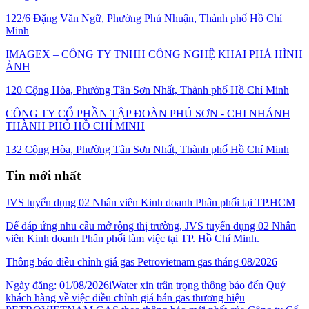
122/6 Đặng Văn Ngữ, Phường Phú Nhuận, Thành phố Hồ Chí
Minh
IMAGEX – CÔNG TY TNHH CÔNG NGHỆ KHAI PHÁ HÌNH
ẢNH
120 Cộng Hòa, Phường Tân Sơn Nhất, Thành phố Hồ Chí Minh
CÔNG TY CỔ PHẦN TẬP ĐOÀN PHÚ SƠN - CHI NHÁNH
THÀNH PHỐ HỒ CHÍ MINH
132 Cộng Hòa, Phường Tân Sơn Nhất, Thành phố Hồ Chí Minh
Tin mới nhất
JVS tuyển dụng 02 Nhân viên Kinh doanh Phân phối tại TP.HCM
Để đáp ứng nhu cầu mở rộng thị trường, JVS tuyển dụng 02 Nhân
viên Kinh doanh Phân phối làm việc tại TP. Hồ Chí Minh.
Thông báo điều chỉnh giá gas Petrovietnam gas tháng 08/2026
Ngày đăng: 01/08/2026iWater xin trân trọng thông báo đến Quý
khách hàng về việc điều chỉnh giá bán gas thương hiệu