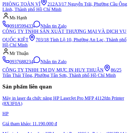
PHÒNG TOÀN VĨ
212A3/17 Nguyễn Trãi, Phường Cầu Ông
Lãnh, Thành phố Hồ Chí Minh
Ms Hạnh
0918599433
Nhắn tin Zalo
CÔNG TY TNHH SẢN XUẤT THƯƠNG MẠI VÀ DỊCH VỤ
QUỐC KIỆT
703/18 Tỉnh Lộ 10, Phường An Lạc, Thành phố
Hồ Chí Minh
Mr Thuận
0937688234
Nhắn tin Zalo
CÔNG TY TNHH TM DV MỰC IN HUY THUẬN
86/25
Trần Thái Tông, Phường Tân Sơn, Thành phố Hồ Chí Minh
Sản phẩm liên quan
Máy in laser đa chức năng HP LaserJet Pro MFP 4112fdn Printer
(8X3F0A)
HP
Giá tham khảo:
11.190.000 đ