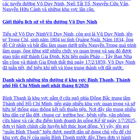
các tuyến đường Võ Duy Ninh, Ngô Tất Tố, Nguyễn Cửu Vân,
Nguyễn Hữu Cảnh và những khu vực lân cận.
Giới thiệu lịch sử về tên đường Võ Duy Ninh
Tiểu sử Võ Duy NinhVõ Duy Ninh, còn gọi là Vũ Duy Ninh, tên
tự Trọng Chí, sinh năm 1804 tại tỉnh Quảng Ngãi. Năm 1834, ông
đỗ Cử nhân và bắt đầu làm quan dưới triều Nguyễn.Trong quá trình
làm quan, ông từng giữ nhiều chức vụ quan trọng và sau đó được
giao trấn giữ thành Gia Định. Khi liên quân Pháp – Tây Ban Nha
tấn công và thành Gia Định thất thủ ngày 17/2/1859, Võ Duy Ninh
đã tuẫn tiết, thể hiện khí tiết và lòng trung thành với đất nước.
Danh sách những tên đường ở khu vực Bình Thạnh, Thành
phố Hồ Chí Minh mới nhất tháng 8/2026
Bình Thạnh là khu vực nằm ở cửa ngõ phía Đông Bắc trung tâm
Thành phố Hồ Chí Minh, tiếp giáp nhiều khu vực quan trọng và sở
hữu hệ thống giao thông kết nối thuận tiện. Nơi đây tập trung nhiều
khu dân cư lâu đời, chung cư, trường học, bệnh viện, văn phòng,
cửa hàng và các địa điểm kinh doanh ăn uống.Kể từ ngày 1/7/2025,
đơn vị hành chính cấp huyện kết thúc hoạt động. Vì vậy, tên gọi
“quận Bình Thạnh” hiện được người dân sử dụng chủ yếu để chỉ
khu vực địa lý của quận Bình Thạnh trước đây.Theo đơn vị hành