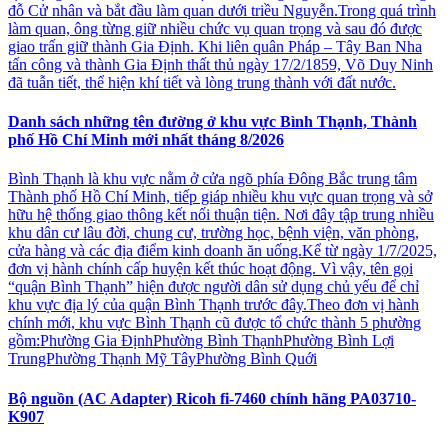
đỗ Cử nhân và bắt đầu làm quan dưới triều Nguyễn.Trong quá trình
làm quan, ông từng giữ nhiều chức vụ quan trọng và sau đó được
giao trấn giữ thành Gia Định. Khi liên quân Pháp – Tây Ban Nha
tấn công và thành Gia Định thất thủ ngày 17/2/1859, Võ Duy Ninh
đã tuẫn tiết, thể hiện khí tiết và lòng trung thành với đất nước.
Danh sách những tên đường ở khu vực Bình Thạnh, Thành
phố Hồ Chí Minh mới nhất tháng 8/2026
Bình Thạnh là khu vực nằm ở cửa ngõ phía Đông Bắc trung tâm
Thành phố Hồ Chí Minh, tiếp giáp nhiều khu vực quan trọng và sở
hữu hệ thống giao thông kết nối thuận tiện. Nơi đây tập trung nhiều
khu dân cư lâu đời, chung cư, trường học, bệnh viện, văn phòng,
cửa hàng và các địa điểm kinh doanh ăn uống.Kể từ ngày 1/7/2025,
đơn vị hành chính cấp huyện kết thúc hoạt động. Vì vậy, tên gọi
“quận Bình Thạnh” hiện được người dân sử dụng chủ yếu để chỉ
khu vực địa lý của quận Bình Thạnh trước đây.Theo đơn vị hành
chính mới, khu vực Bình Thạnh cũ được tổ chức thành 5 phường
gồm:Phường Gia ĐịnhPhường Bình ThạnhPhường Bình Lợi
TrungPhường Thạnh Mỹ TâyPhường Bình Quới
Bộ nguồn (AC Adapter) Ricoh fi-7460 chính hãng PA03710-
K907