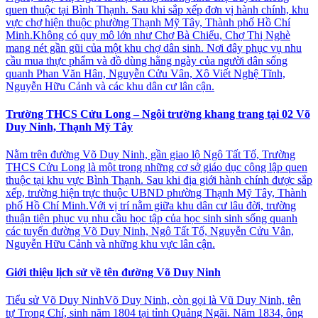
quen thuộc tại Bình Thạnh. Sau khi sắp xếp đơn vị hành chính, khu
vực chợ hiện thuộc phường Thạnh Mỹ Tây, Thành phố Hồ Chí
Minh.Không có quy mô lớn như Chợ Bà Chiểu, Chợ Thị Nghè
mang nét gần gũi của một khu chợ dân sinh. Nơi đây phục vụ nhu
cầu mua thực phẩm và đồ dùng hằng ngày của người dân sống
quanh Phan Văn Hân, Nguyễn Cửu Vân, Xô Viết Nghệ Tĩnh,
Nguyễn Hữu Cảnh và các khu dân cư lân cận.
Trường THCS Cửu Long – Ngôi trường khang trang tại 02 Võ
Duy Ninh, Thạnh Mỹ Tây
Nằm trên đường Võ Duy Ninh, gần giao lộ Ngô Tất Tố, Trường
THCS Cửu Long là một trong những cơ sở giáo dục công lập quen
thuộc tại khu vực Bình Thạnh. Sau khi địa giới hành chính được sắp
xếp, trường hiện trực thuộc UBND phường Thạnh Mỹ Tây, Thành
phố Hồ Chí Minh.Với vị trí nằm giữa khu dân cư lâu đời, trường
thuận tiện phục vụ nhu cầu học tập của học sinh sinh sống quanh
các tuyến đường Võ Duy Ninh, Ngô Tất Tố, Nguyễn Cửu Vân,
Nguyễn Hữu Cảnh và những khu vực lân cận.
Giới thiệu lịch sử về tên đường Võ Duy Ninh
Tiểu sử Võ Duy NinhVõ Duy Ninh, còn gọi là Vũ Duy Ninh, tên
tự Trọng Chí, sinh năm 1804 tại tỉnh Quảng Ngãi. Năm 1834, ông