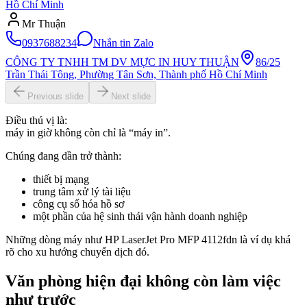
Hồ Chí Minh
Mr Thuận
0937688234
Nhắn tin Zalo
CÔNG TY TNHH TM DV MỰC IN HUY THUẬN
86/25
Trần Thái Tông, Phường Tân Sơn, Thành phố Hồ Chí Minh
Previous slide
Next slide
Điều thú vị là:
máy in giờ không còn chỉ là “máy in”.
Chúng đang dần trở thành:
thiết bị mạng
trung tâm xử lý tài liệu
công cụ số hóa hồ sơ
một phần của hệ sinh thái vận hành doanh nghiệp
Những dòng máy như HP LaserJet Pro MFP 4112fdn là ví dụ khá
rõ cho xu hướng chuyển dịch đó.
Văn phòng hiện đại không còn làm việc
như trước