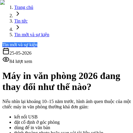
Trang chủ
Tin tức
Tin mới và sự kiện
Tin mới và sự kiện
25-05-2026
84
lượt xem
Máy in văn phòng 2026 đang
thay đổi như thế nào?
Nếu nhìn lại khoảng 10–15 năm trước, hình ảnh quen thuộc của một
chiếc máy in văn phòng thường khá đơn giản:
kết nối USB
đặt cố định ở góc phòng
dùng để in văn bản
thỉnh thoảng photo hoặc scan vài tài liệu cơ bản