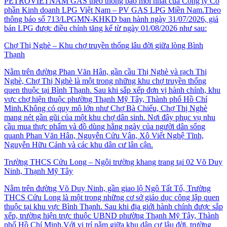
PETROVIETNAM GAS theo thông báo mới nhất của Công ty Cổ
phần Kinh doanh LPG Việt Nam – PV GAS LPG Miền Nam.Theo
thông báo số 713/LPGMN-KHKD ban hành ngày 31/07/2026, giá
bán LPG được điều chỉnh tăng kể từ ngày 01/08/2026 như sau:
Chợ Thị Nghè – Khu chợ truyền thống lâu đời giữa lòng Bình
Thạnh
Nằm trên đường Phan Văn Hân, gần cầu Thị Nghè và rạch Thị
Nghè, Chợ Thị Nghè là một trong những khu chợ truyền thống
quen thuộc tại Bình Thạnh. Sau khi sắp xếp đơn vị hành chính, khu
vực chợ hiện thuộc phường Thạnh Mỹ Tây, Thành phố Hồ Chí
Minh.Không có quy mô lớn như Chợ Bà Chiểu, Chợ Thị Nghè
mang nét gần gũi của một khu chợ dân sinh. Nơi đây phục vụ nhu
cầu mua thực phẩm và đồ dùng hằng ngày của người dân sống
quanh Phan Văn Hân, Nguyễn Cửu Vân, Xô Viết Nghệ Tĩnh,
Nguyễn Hữu Cảnh và các khu dân cư lân cận.
Trường THCS Cửu Long – Ngôi trường khang trang tại 02 Võ Duy
Ninh, Thạnh Mỹ Tây
Nằm trên đường Võ Duy Ninh, gần giao lộ Ngô Tất Tố, Trường
THCS Cửu Long là một trong những cơ sở giáo dục công lập quen
thuộc tại khu vực Bình Thạnh. Sau khi địa giới hành chính được sắp
xếp, trường hiện trực thuộc UBND phường Thạnh Mỹ Tây, Thành
phố Hồ Chí Minh.Với vị trí nằm giữa khu dân cư lâu đời, trường