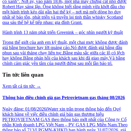
cỏ xanh”. Nơi ấy, vào năm 1836, một nhà máy chưng cất nhỏ được
Robert Hay sáng lập. Ông không biết rằng mình vừa khởi đầu cho
một hành trình kéo dài gần hai thế kỷ – nơi mà một dòng họ duy
nhất sẽ bảo tồn, phát triển và truyền lại tinh thần whisky Scotland
qua sáu thế hệ kế tiếp nhau: gia đình Grant.
Hành trình 13 năm phát triển Greenink – góc nhìn người kỹ thuật
Trong thế giới của anh em kỹ thuật, một chai mực không được đánh
giá bằng brochure hay lời quảng cáo.Nó được đánh giá bằng đầu
phun sau vài tháng chạy liên tục.Bằng màu sắc giữa các lô có lệch
hay không.Bằng phản hồi của khách sau khi đã giao máy.Và bằng
chính cảm giác yên tâm của người đứng sau mỗi lần bảo trì.
Tin tức liên quan
Xem tất cả tin tức
→
Thông báo điều chỉnh giá gas Petrovietnam gas tháng 08/2026
Ngày đăng: 01/08/2026iWater xin trân trọng thông báo đến Quý
khách hàng về việc điều chỉnh giá bán gas thương hiệu
PETROVIETNAM GAS theo thông báo mới nhất của Công ty Cổ
phần Kinh doanh LPG Việt Nam – PV GAS LPG Miền Nam.Theo
thông báo số 713/LPGMN-KHKD ban hành ngày 31/07/2026, giá