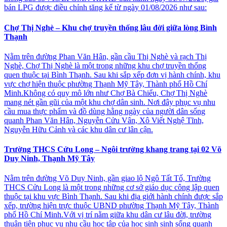
bán LPG được điều chỉnh tăng kể từ ngày 01/08/2026 như sau:
Chợ Thị Nghè – Khu chợ truyền thống lâu đời giữa lòng Bình
Thạnh
Nằm trên đường Phan Văn Hân, gần cầu Thị Nghè và rạch Thị
Nghè, Chợ Thị Nghè là một trong những khu chợ truyền thống
quen thuộc tại Bình Thạnh. Sau khi sắp xếp đơn vị hành chính, khu
vực chợ hiện thuộc phường Thạnh Mỹ Tây, Thành phố Hồ Chí
Minh.Không có quy mô lớn như Chợ Bà Chiểu, Chợ Thị Nghè
mang nét gần gũi của một khu chợ dân sinh. Nơi đây phục vụ nhu
cầu mua thực phẩm và đồ dùng hằng ngày của người dân sống
quanh Phan Văn Hân, Nguyễn Cửu Vân, Xô Viết Nghệ Tĩnh,
Nguyễn Hữu Cảnh và các khu dân cư lân cận.
Trường THCS Cửu Long – Ngôi trường khang trang tại 02 Võ
Duy Ninh, Thạnh Mỹ Tây
Nằm trên đường Võ Duy Ninh, gần giao lộ Ngô Tất Tố, Trường
THCS Cửu Long là một trong những cơ sở giáo dục công lập quen
thuộc tại khu vực Bình Thạnh. Sau khi địa giới hành chính được sắp
xếp, trường hiện trực thuộc UBND phường Thạnh Mỹ Tây, Thành
phố Hồ Chí Minh.Với vị trí nằm giữa khu dân cư lâu đời, trường
thuận tiện phục vụ nhu cầu học tập của học sinh sinh sống quanh