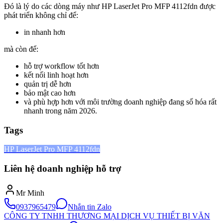
Đó là lý do các dòng máy như HP LaserJet Pro MFP 4112fdn được
phát triển không chỉ để:
in nhanh hơn
mà còn để:
hỗ trợ workflow tốt hơn
kết nối linh hoạt hơn
quản trị dễ hơn
bảo mật cao hơn
và phù hợp hơn với môi trường doanh nghiệp đang số hóa rất
nhanh trong năm 2026.
Tags
HP LaserJet Pro MFP 4112fdn
Liên hệ doanh nghiệp hỗ trợ
Mr Minh
0937965479
Nhắn tin Zalo
CÔNG TY TNHH THƯƠNG MẠI DỊCH VỤ THIẾT BỊ VĂN