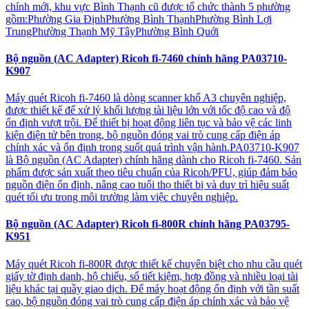
chính mới, khu vực Bình Thạnh cũ được tổ chức thành 5 phường
gồm:Phường Gia ĐịnhPhường Bình ThạnhPhường Bình Lợi
TrungPhường Thạnh Mỹ TâyPhường Bình Quới
Bộ nguồn (AC Adapter) Ricoh fi-7460 chính hãng PA03710-
K907
Máy quét Ricoh fi-7460 là dòng scanner khổ A3 chuyên nghiệp,
được thiết kế để xử lý khối lượng tài liệu lớn với tốc độ cao và độ
ổn định vượt trội. Để thiết bị hoạt động liên tục và bảo vệ các linh
kiện điện tử bên trong, bộ nguồn đóng vai trò cung cấp điện áp
chính xác và ổn định trong suốt quá trình vận hành.PA03710-K907
là Bộ nguồn (AC Adapter) chính hãng dành cho Ricoh fi-7460. Sản
phẩm được sản xuất theo tiêu chuẩn của Ricoh/PFU, giúp đảm bảo
nguồn điện ổn định, nâng cao tuổi thọ thiết bị và duy trì hiệu suất
quét tối ưu trong môi trường làm việc chuyên nghiệp.
Bộ nguồn (AC Adapter) Ricoh fi-800R chính hãng PA03795-
K951
Máy quét Ricoh fi-800R được thiết kế chuyên biệt cho nhu cầu quét
giấy tờ định danh, hộ chiếu, sổ tiết kiệm, hợp đồng và nhiều loại tài
liệu khác tại quầy giao dịch. Để máy hoạt động ổn định với tần suất
cao, bộ nguồn đóng vai trò cung cấp điện áp chính xác và bảo vệ