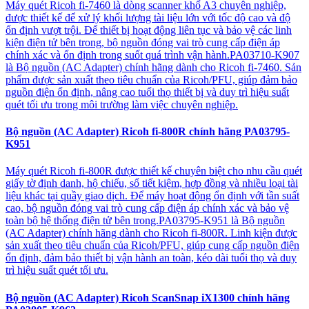
Máy quét Ricoh fi-7460 là dòng scanner khổ A3 chuyên nghiệp,
được thiết kế để xử lý khối lượng tài liệu lớn với tốc độ cao và độ
ổn định vượt trội. Để thiết bị hoạt động liên tục và bảo vệ các linh
kiện điện tử bên trong, bộ nguồn đóng vai trò cung cấp điện áp
chính xác và ổn định trong suốt quá trình vận hành.PA03710-K907
là Bộ nguồn (AC Adapter) chính hãng dành cho Ricoh fi-7460. Sản
phẩm được sản xuất theo tiêu chuẩn của Ricoh/PFU, giúp đảm bảo
nguồn điện ổn định, nâng cao tuổi thọ thiết bị và duy trì hiệu suất
quét tối ưu trong môi trường làm việc chuyên nghiệp.
Bộ nguồn (AC Adapter) Ricoh fi-800R chính hãng PA03795-
K951
Máy quét Ricoh fi-800R được thiết kế chuyên biệt cho nhu cầu quét
giấy tờ định danh, hộ chiếu, sổ tiết kiệm, hợp đồng và nhiều loại tài
liệu khác tại quầy giao dịch. Để máy hoạt động ổn định với tần suất
cao, bộ nguồn đóng vai trò cung cấp điện áp chính xác và bảo vệ
toàn bộ hệ thống điện tử bên trong.PA03795-K951 là Bộ nguồn
(AC Adapter) chính hãng dành cho Ricoh fi-800R. Linh kiện được
sản xuất theo tiêu chuẩn của Ricoh/PFU, giúp cung cấp nguồn điện
ổn định, đảm bảo thiết bị vận hành an toàn, kéo dài tuổi thọ và duy
trì hiệu suất quét tối ưu.
Bộ nguồn (AC Adapter) Ricoh ScanSnap iX1300 chính hãng