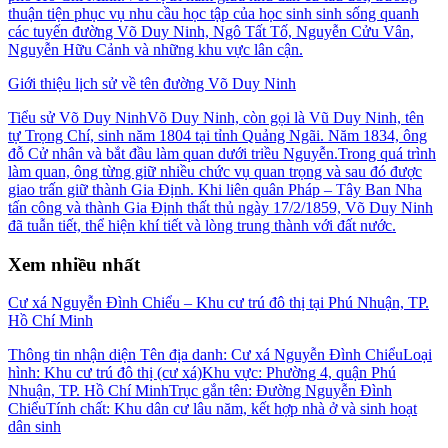
thuận tiện phục vụ nhu cầu học tập của học sinh sinh sống quanh
các tuyến đường Võ Duy Ninh, Ngô Tất Tố, Nguyễn Cửu Vân,
Nguyễn Hữu Cảnh và những khu vực lân cận.
Giới thiệu lịch sử về tên đường Võ Duy Ninh
Tiểu sử Võ Duy NinhVõ Duy Ninh, còn gọi là Vũ Duy Ninh, tên
tự Trọng Chí, sinh năm 1804 tại tỉnh Quảng Ngãi. Năm 1834, ông
đỗ Cử nhân và bắt đầu làm quan dưới triều Nguyễn.Trong quá trình
làm quan, ông từng giữ nhiều chức vụ quan trọng và sau đó được
giao trấn giữ thành Gia Định. Khi liên quân Pháp – Tây Ban Nha
tấn công và thành Gia Định thất thủ ngày 17/2/1859, Võ Duy Ninh
đã tuẫn tiết, thể hiện khí tiết và lòng trung thành với đất nước.
Xem nhiều nhất
Cư xá Nguyễn Đình Chiểu – Khu cư trú đô thị tại Phú Nhuận, TP.
Hồ Chí Minh
Thông tin nhận diện Tên địa danh: Cư xá Nguyễn Đình ChiểuLoại
hình: Khu cư trú đô thị (cư xá)Khu vực: Phường 4, quận Phú
Nhuận, TP. Hồ Chí MinhTrục gắn tên: Đường Nguyễn Đình
ChiểuTính chất: Khu dân cư lâu năm, kết hợp nhà ở và sinh hoạt
dân sinh