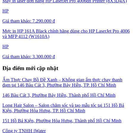
Máy in laser đơn năng HP LaserJet Pro 4006dn Printer (8X3D4A)
HP
Giá tham khảo:
7.290.000 đ
Mực in HP 161A Black chính hãng dùng cho HP LaserJet Pro 4006
và MFP 4112 (W1610A)
HP
Giá tham khảo:
3.300.000 đ
Địa điểm mới cập nhật
Ẩm Thực Chay Bồ Đề Xanh – Không gian ẩm thực chay thanh
đạm tại 146 Bàu Cát 3, Phường Bảy Hiền, TP. Hồ Chí Minh
146 Bàu Cát 3, Phường Bảy Hiền, Thành phố Hồ Chí Minh
Long Hair Salon – Salon chăm sóc và tạo mẫu tóc tại 151 Hồ Bá
Kiện, Phường Hòa Hưng, TP. Hồ Chí Minh
151 Hồ Bá Kiện, Phường Hòa Hưng, Thành phố Hồ Chí Minh
Công ty TNHH iWater