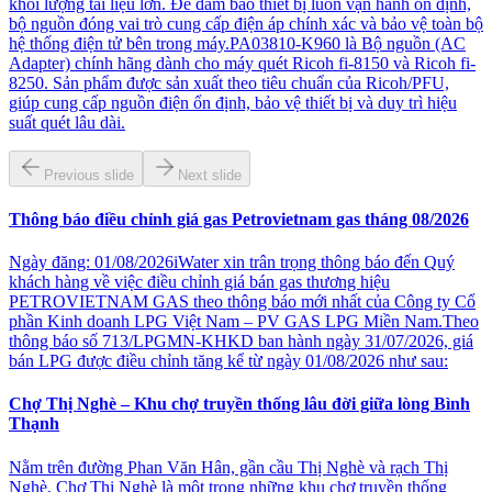
khối lượng tài liệu lớn. Để đảm bảo thiết bị luôn vận hành ổn định,
bộ nguồn đóng vai trò cung cấp điện áp chính xác và bảo vệ toàn bộ
hệ thống điện tử bên trong máy.PA03810-K960 là Bộ nguồn (AC
Adapter) chính hãng dành cho máy quét Ricoh fi-8150 và Ricoh fi-
8250. Sản phẩm được sản xuất theo tiêu chuẩn của Ricoh/PFU,
giúp cung cấp nguồn điện ổn định, bảo vệ thiết bị và duy trì hiệu
suất quét lâu dài.
Previous slide
Next slide
Thông báo điều chỉnh giá gas Petrovietnam gas tháng 08/2026
Ngày đăng: 01/08/2026iWater xin trân trọng thông báo đến Quý
khách hàng về việc điều chỉnh giá bán gas thương hiệu
PETROVIETNAM GAS theo thông báo mới nhất của Công ty Cổ
phần Kinh doanh LPG Việt Nam – PV GAS LPG Miền Nam.Theo
thông báo số 713/LPGMN-KHKD ban hành ngày 31/07/2026, giá
bán LPG được điều chỉnh tăng kể từ ngày 01/08/2026 như sau:
Chợ Thị Nghè – Khu chợ truyền thống lâu đời giữa lòng Bình
Thạnh
Nằm trên đường Phan Văn Hân, gần cầu Thị Nghè và rạch Thị
Nghè, Chợ Thị Nghè là một trong những khu chợ truyền thống