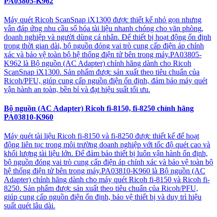
PA03805-K962
Máy quét Ricoh ScanSnap iX1300 được thiết kế nhỏ gọn nhưng
vẫn đáp ứng nhu cầu số hóa tài liệu nhanh chóng cho văn phòng,
doanh nghiệp và người dùng cá nhân. Để thiết bị hoạt động ổn định
trong thời gian dài, bộ nguồn đóng vai trò cung cấp điện áp chính
xác và bảo vệ toàn bộ hệ thống điện tử bên trong máy.PA03805-
K962 là Bộ nguồn (AC Adapter) chính hãng dành cho Ricoh
ScanSnap iX1300. Sản phẩm được sản xuất theo tiêu chuẩn của
Ricoh/PFU, giúp cung cấp nguồn điện ổn định, đảm bảo máy quét
vận hành an toàn, bền bỉ và đạt hiệu suất tối ưu.
Bộ nguồn (AC Adapter) Ricoh fi-8150, fi-8250 chính hãng
PA03810-K960
Máy quét tài liệu Ricoh fi-8150 và fi-8250 được thiết kế để hoạt
động liên tục trong môi trường doanh nghiệp với tốc độ quét cao và
khối lượng tài liệu lớn. Để đảm bảo thiết bị luôn vận hành ổn định,
bộ nguồn đóng vai trò cung cấp điện áp chính xác và bảo vệ toàn bộ
hệ thống điện tử bên trong máy.PA03810-K960 là Bộ nguồn (AC
Adapter) chính hãng dành cho máy quét Ricoh fi-8150 và Ricoh fi-
8250. Sản phẩm được sản xuất theo tiêu chuẩn của Ricoh/PFU,
giúp cung cấp nguồn điện ổn định, bảo vệ thiết bị và duy trì hiệu
suất quét lâu dài.