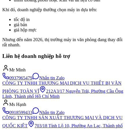
Khi đó, doanh nghiệp thường chọn máy in dựa trên:
tốc độ in
giá bán
giá hộp mực
Nhưng đến năm 2026, thị trường máy in văn phòng đang thay đổi
rất nhanh.
Liên hệ doanh nghiệp hỗ trợ
Mr Minh
0937965479
Nhắn tin Zalo
CÔNG TY TNHH THƯƠNG MẠI DỊCH VỤ THIẾT BỊ VĂN
PHÒNG TOÀN VĨ
212A3/17 Nguyễn Trãi, Phường Cầu Ông
Lãnh, Thành phố Hồ Chí Minh
Ms Hạnh
0918599433
Nhắn tin Zalo
CÔNG TY TNHH SẢN XUẤT THƯƠNG MẠI VÀ DỊCH VỤ
QUỐC KIỆT
703/18 Tỉnh Lộ 10, Phường An Lạc, Thành phố