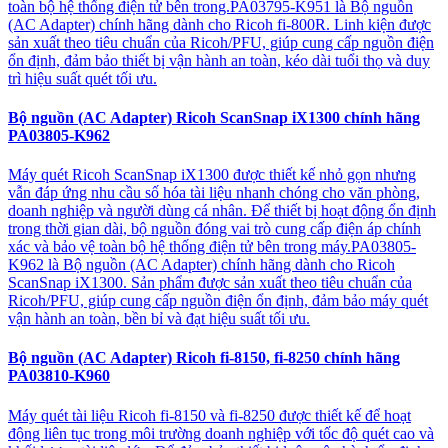
toàn bộ hệ thống điện tử bên trong.PA03795-K951 là Bộ nguồn
(AC Adapter) chính hãng dành cho Ricoh fi-800R. Linh kiện được
sản xuất theo tiêu chuẩn của Ricoh/PFU, giúp cung cấp nguồn điện
ổn định, đảm bảo thiết bị vận hành an toàn, kéo dài tuổi thọ và duy
trì hiệu suất quét tối ưu.
Bộ nguồn (AC Adapter) Ricoh ScanSnap iX1300 chính hãng
PA03805-K962
Máy quét Ricoh ScanSnap iX1300 được thiết kế nhỏ gọn nhưng
vẫn đáp ứng nhu cầu số hóa tài liệu nhanh chóng cho văn phòng,
doanh nghiệp và người dùng cá nhân. Để thiết bị hoạt động ổn định
trong thời gian dài, bộ nguồn đóng vai trò cung cấp điện áp chính
xác và bảo vệ toàn bộ hệ thống điện tử bên trong máy.PA03805-
K962 là Bộ nguồn (AC Adapter) chính hãng dành cho Ricoh
ScanSnap iX1300. Sản phẩm được sản xuất theo tiêu chuẩn của
Ricoh/PFU, giúp cung cấp nguồn điện ổn định, đảm bảo máy quét
vận hành an toàn, bền bỉ và đạt hiệu suất tối ưu.
Bộ nguồn (AC Adapter) Ricoh fi-8150, fi-8250 chính hãng
PA03810-K960
Máy quét tài liệu Ricoh fi-8150 và fi-8250 được thiết kế để hoạt
động liên tục trong môi trường doanh nghiệp với tốc độ quét cao và