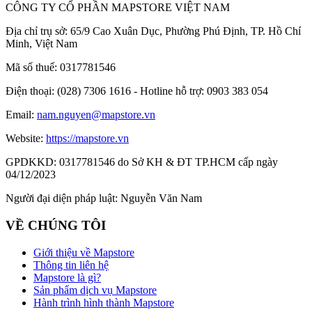
CÔNG TY CỔ PHẦN MAPSTORE VIỆT NAM
Địa chỉ trụ sở:
65/9 Cao Xuân Dục, Phường Phú Định, TP. Hồ Chí
Minh, Việt Nam
Mã số thuế:
0317781546
Điện thoại:
(028) 7306 1616 - Hotline hỗ trợ: 0903 383 054
Email:
nam.nguyen@mapstore.vn
Website:
https://mapstore.vn
GPDKKD:
0317781546 do Sở KH & ĐT TP.HCM cấp ngày
04/12/2023
Người đại diện pháp luật:
Nguyễn Văn Nam
VỀ CHÚNG TÔI
Giới thiệu về Mapstore
Thông tin liên hệ
Mapstore là gì?
Sản phẩm dịch vụ Mapstore
Hành trình hình thành Mapstore