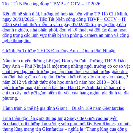
Tiệc Tất Niên cộng đồng TBVP – CCTV – IT 2026
Kết nối hệ sinh thái, hướng tới hợp tác bền vững TP. Hồ Chí Minh,
ngày 26/01/2026 – Tiệc Tất Niên cộng đồng TBVP – CCTV – IT
2026 sẽ chính thức diễn ra vào ngày 05/02/2026, quy tụ đông đảo
doanh nghiệp, nhà phân phối, đơn vị kỹ thuật và đối tác đang hoạt
động trong các lĩnh vực thiết bị văn phòng, camera an ninh và công
nghệ thông tin.
Giới thiệu Trường THCS Đào Duy Anh – Quận Phú Nhuận
Nằm trên tuyến đường Lê Quý Đôn yên tĩnh, Trường THCS Đào
Duy Anh – Phú Nhuận là một trong những ngôi trường có cơ sở vật
chất hiện đại, môi trường học tập thân thiện và chất lượng giáo dục
ổn định hàng đầu của quận. Được khởi công xây dựng vào tháng 3
năm 2012 và chính thức đón học sinh từ năm học 2013 – 2014,
ngôi trường mang tên nhà bác học Đào Duy Anh đã trở thành địa
chỉ tin cậy, nơi gửi gắm niềm tin yêu của hàng nghìn gia đình tại địa
phương.
Hành trình 6 thế hệ gia đình Grant – Di sản 189 năm Glenfarclas
Tinh thần độc lập giữa thung lũng Speyside Giữa cao nguyên
Scotland, nơi những làn sương sớm phủ mờ dãy Ben Rinnes, có một
thung lũng mang tên Glenfarclas – nghĩa là “Thung lũng của đồng