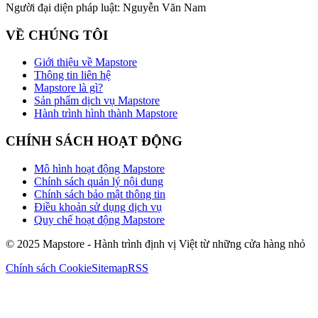
Người đại diện pháp luật:
Nguyễn Văn Nam
VỀ CHÚNG TÔI
Giới thiệu về Mapstore
Thông tin liên hệ
Mapstore là gì?
Sản phẩm dịch vụ Mapstore
Hành trình hình thành Mapstore
CHÍNH SÁCH HOẠT ĐỘNG
Mô hình hoạt động Mapstore
Chính sách quản lý nội dung
Chính sách bảo mật thông tin
Điều khoản sử dụng dịch vụ
Quy chế hoạt động Mapstore
© 2025 Mapstore - Hành trình định vị Việt từ những cửa hàng nhỏ
Chính sách Cookie
Sitemap
RSS