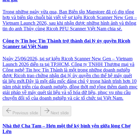
Trong những ngày vừa qua, Ban Biên tập Mapstore đã có dịp tổng
hợp và biên tập chuỗi bài viết về sự kiện Ricoh Scanner New Gen –
Vietnam Launch 2026, sau khi nhận được những hình ảnh và thông
tin do anh Thùy cùng Ricoh PFU Scanner Việt Nam chia sẻ.
Công ty Tin học Tín Thành trở thành đại lý ủy quyền Ricoh
Scanner tại Việt Nam
Ngày 25/06/2026, tại sự kiện Ricoh Scanner New Gen – Vietnam
Launch 2026 diễn ra tại TP.HCM, Công ty TNHH Thương mại và
Công nghệ Tin học Tín Thành là một trong những doanh nghiệp
được Ricoh trao chứng nhận đại lý ủy quyền cho thế hệ máy quét
tài liệu mới.Đây là một dấu mốc đáng chú ý trong hành trình hơn 10
năm phát triển của doanh nghiệp, đồng thời mở rộng thêm danh mục
giải pháp về máy quét tài liệu và số hóa dữ liệu, phục vụ nhu cầu
chuyển đổi số của doanh nghiệp và các tổ chức tại Việt Nam.
Previous slide
Next slide
Nhà thờ Cha Tam – Hơn một thế kỷ bình yên giữa lòng Chợ
Lớn