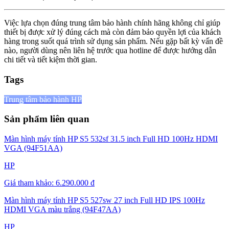
Việc lựa chọn đúng trung tâm bảo hành chính hãng không chỉ giúp
thiết bị được xử lý đúng cách mà còn đảm bảo quyền lợi của khách
hàng trong suốt quá trình sử dụng sản phẩm. Nếu gặp bất kỳ vấn đề
nào, người dùng nên liên hệ trước qua hotline để được hướng dẫn
chi tiết và tiết kiệm thời gian.
Tags
Trung tâm bảo hành HP
Sản phẩm liên quan
Màn hình máy tính HP S5 532sf 31.5 inch Full HD 100Hz HDMI
VGA (94F51AA)
HP
Giá tham khảo:
6.290.000 đ
Màn hình máy tính HP S5 527sw 27 inch Full HD IPS 100Hz
HDMI VGA màu trắng (94F47AA)
HP