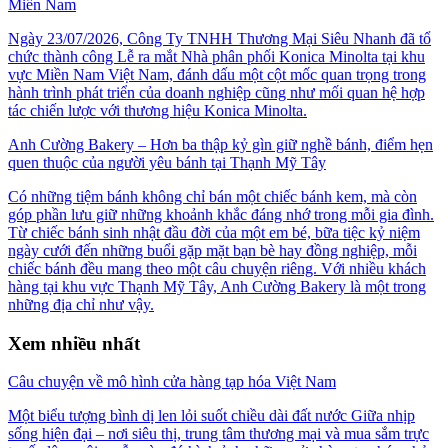
Miền Nam
Ngày 23/07/2026, Công Ty TNHH Thương Mại Siêu Nhanh đã tổ
chức thành công Lễ ra mắt Nhà phân phối Konica Minolta tại khu
vực Miền Nam Việt Nam, đánh dấu một cột mốc quan trọng trong
hành trình phát triển của doanh nghiệp cũng như mối quan hệ hợp
tác chiến lược với thương hiệu Konica Minolta.
Anh Cường Bakery – Hơn ba thập kỷ gìn giữ nghề bánh, điểm hẹn
quen thuộc của người yêu bánh tại Thạnh Mỹ Tây
Có những tiệm bánh không chỉ bán một chiếc bánh kem, mà còn
góp phần lưu giữ những khoảnh khắc đáng nhớ trong mỗi gia đình.
Từ chiếc bánh sinh nhật đầu đời của một em bé, bữa tiệc kỷ niệm
ngày cưới đến những buổi gặp mặt bạn bè hay đồng nghiệp, mỗi
chiếc bánh đều mang theo một câu chuyện riêng. Với nhiều khách
hàng tại khu vực Thạnh Mỹ Tây, Anh Cường Bakery là một trong
những địa chỉ như vậy.
Xem nhiều nhất
Câu chuyện về mô hình cửa hàng tạp hóa Việt Nam
Một biểu tượng bình dị len lỏi suốt chiều dài đất nước Giữa nhịp
sống hiện đại – nơi siêu thị, trung tâm thương mại và mua sắm trực