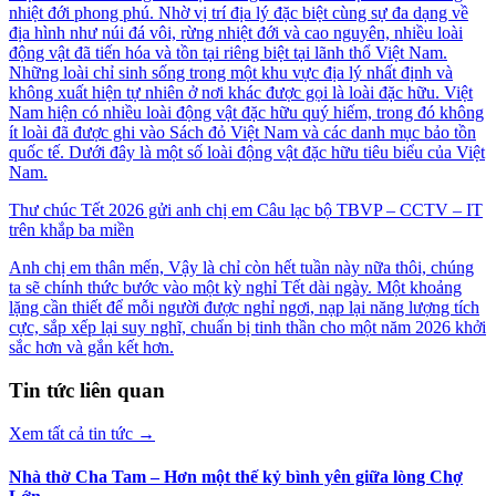
nhiệt đới phong phú. Nhờ vị trí địa lý đặc biệt cùng sự đa dạng về
địa hình như núi đá vôi, rừng nhiệt đới và cao nguyên, nhiều loài
động vật đã tiến hóa và tồn tại riêng biệt tại lãnh thổ Việt Nam.
Những loài chỉ sinh sống trong một khu vực địa lý nhất định và
không xuất hiện tự nhiên ở nơi khác được gọi là loài đặc hữu. Việt
Nam hiện có nhiều loài động vật đặc hữu quý hiếm, trong đó không
ít loài đã được ghi vào Sách đỏ Việt Nam và các danh mục bảo tồn
quốc tế. Dưới đây là một số loài động vật đặc hữu tiêu biểu của Việt
Nam.
Thư chúc Tết 2026 gửi anh chị em Câu lạc bộ TBVP – CCTV – IT
trên khắp ba miền
Anh chị em thân mến, Vậy là chỉ còn hết tuần này nữa thôi, chúng
ta sẽ chính thức bước vào một kỳ nghỉ Tết dài ngày. Một khoảng
lặng cần thiết để mỗi người được nghỉ ngơi, nạp lại năng lượng tích
cực, sắp xếp lại suy nghĩ, chuẩn bị tinh thần cho một năm 2026 khởi
sắc hơn và gắn kết hơn.
Tin tức liên quan
Xem tất cả tin tức
→
Nhà thờ Cha Tam – Hơn một thế kỷ bình yên giữa lòng Chợ