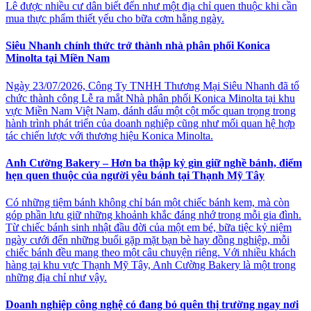
Lê được nhiều cư dân biết đến như một địa chỉ quen thuộc khi cần
mua thực phẩm thiết yếu cho bữa cơm hằng ngày.
Siêu Nhanh chính thức trở thành nhà phân phối Konica
Minolta tại Miền Nam
Ngày 23/07/2026, Công Ty TNHH Thương Mại Siêu Nhanh đã tổ
chức thành công Lễ ra mắt Nhà phân phối Konica Minolta tại khu
vực Miền Nam Việt Nam, đánh dấu một cột mốc quan trọng trong
hành trình phát triển của doanh nghiệp cũng như mối quan hệ hợp
tác chiến lược với thương hiệu Konica Minolta.
Anh Cường Bakery – Hơn ba thập kỷ gìn giữ nghề bánh, điểm
hẹn quen thuộc của người yêu bánh tại Thạnh Mỹ Tây
Có những tiệm bánh không chỉ bán một chiếc bánh kem, mà còn
góp phần lưu giữ những khoảnh khắc đáng nhớ trong mỗi gia đình.
Từ chiếc bánh sinh nhật đầu đời của một em bé, bữa tiệc kỷ niệm
ngày cưới đến những buổi gặp mặt bạn bè hay đồng nghiệp, mỗi
chiếc bánh đều mang theo một câu chuyện riêng. Với nhiều khách
hàng tại khu vực Thạnh Mỹ Tây, Anh Cường Bakery là một trong
những địa chỉ như vậy.
Doanh nghiệp công nghệ có đang bỏ quên thị trường ngay nơi