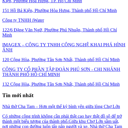
Kiện, Phường Hòa Hưng, TP. Hồ Chí Minh
151 Hồ Bá Kiện, Phường Hòa Hưng, Thành phố Hồ Chí Minh
Công ty TNHH iWater
122/6 Đặng Văn Ngữ, Phường Phú Nhuận, Thành phố Hồ Chí
Minh
IMAGEX – CÔNG TY TNHH CÔNG NGHỆ KHAI PHÁ HÌNH
ẢNH
120 Cộng Hòa, Phường Tân Sơn Nhất, Thành phố Hồ Chí Minh
CÔNG TY CỔ PHẦN TẬP ĐOÀN PHÚ SƠN - CHI NHÁNH
THÀNH PHỐ HỒ CHÍ MINH
132 Cộng Hòa, Phường Tân Sơn Nhất, Thành phố Hồ Chí Minh
Tin mới nhất
Nhà thờ Cha Tam – Hơn một thế kỷ bình yên giữa lòng Chợ Lớn
Có những công trình không cần phải thật cao hay thật đồ sộ để trở
thành một biểu tượng của thành phố.Giữa khu Chợ Lớn sầm uất,
nơi những con đường luôn tấp nập người và xe, Nhà thờ Cha Tam