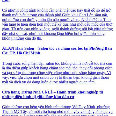
Lớn
Có những công trình không cần phải thật cao hay thật đồ sộ để trở
thành một biểu tượng của thành phố.Giữa khu Chợ Lớn sầm uất,
nơi những con đường luôn tấp nập người và xe, Nhà thờ Cha Tam
vẫn lặng lẽ hiện diện hơn một thế kỷ qua như một dấu mốc của thời
gian. Từ trên cao nhìn xuống, ngôi thánh đường nổi bật giữa những
dãy nhà san sát, như một khoảng lặng hiếm hoi giữa nhịp sống
không ngừng của đô thị.
ALAN Hair Salon – Salon tóc và chăm sóc tóc tại Phường Bàn
Cờ, TP. Hồ Chí Minh
Trong cuộc sống hiện đại, salon tóc không chỉ là nơi cắt tóc mà còn
là địa điểm giúp khách hàng chăm sóc mái tóc, thay đổi phong cách
và tạo sự tự tin trong công việc cũng như cuộc sống hằng ngày. Vì
vậy, việc lựa chọn một salon có vị trí thuận tiện, không gian thoải
mái và dịch vụ đa dạng luôn được nhiều người quan tâm.
Cửa hàng Trứng Nhà Cô Lê – Hành trình khởi nghiệp từ
những điều bình dị giữa lòng khu dân cư
Giữa những con hẻm yên bình trên đường Võ Duy Ninh, phường
Thạnh Mỹ Tây, có một cửa hàng nhỏ mỗi ngày vẫn lặng lẽ phục vụ