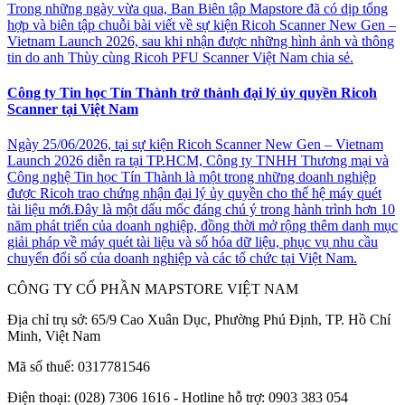
Trong những ngày vừa qua, Ban Biên tập Mapstore đã có dịp tổng
hợp và biên tập chuỗi bài viết về sự kiện Ricoh Scanner New Gen –
Vietnam Launch 2026, sau khi nhận được những hình ảnh và thông
tin do anh Thùy cùng Ricoh PFU Scanner Việt Nam chia sẻ.
Công ty Tin học Tín Thành trở thành đại lý ủy quyền Ricoh
Scanner tại Việt Nam
Ngày 25/06/2026, tại sự kiện Ricoh Scanner New Gen – Vietnam
Launch 2026 diễn ra tại TP.HCM, Công ty TNHH Thương mại và
Công nghệ Tin học Tín Thành là một trong những doanh nghiệp
được Ricoh trao chứng nhận đại lý ủy quyền cho thế hệ máy quét
tài liệu mới.Đây là một dấu mốc đáng chú ý trong hành trình hơn 10
năm phát triển của doanh nghiệp, đồng thời mở rộng thêm danh mục
giải pháp về máy quét tài liệu và số hóa dữ liệu, phục vụ nhu cầu
chuyển đổi số của doanh nghiệp và các tổ chức tại Việt Nam.
CÔNG TY CỔ PHẦN MAPSTORE VIỆT NAM
Địa chỉ trụ sở:
65/9 Cao Xuân Dục, Phường Phú Định, TP. Hồ Chí
Minh, Việt Nam
Mã số thuế:
0317781546
Điện thoại:
(028) 7306 1616 - Hotline hỗ trợ: 0903 383 054