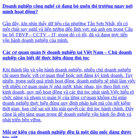
Doanh nghiệp công nghệ có đang bỏ quên thị trường ngay nơi
mình hoạt động?
Gần đây, khi nhìn thấy dữ liệu của phường Tân Sơn Nhất, tôi có
một chút suy nghĩ và liên tưởng đến lĩnh vực mà anh em trong Câu
lạc bộ TBVP – CCTV – IT, trong đó có tôi, đã và đang trực tiếp
vận hành doanh nghiệp của mình.
Các cơ quan quản lý doanh nghiệp tại Việt Nam – Chủ doanh
nghiệp cần biết để thực hiện đúng thủ tục
Khi thành lập và vận hành doanh nghiệp, nhiều chủ doanh nghiệp
chỉ quen thuộc với cơ quan thuế hoặc nơi đăng ký kinh doanh. Tuy
nhiên, trong suốt quá trình hoạt động, doanh nghiệp sẽ phải làm việc
với nhiều cơ quan quản lý nhà nước khác nhau, tùy theo lĩnh vực
kinh doanh, quy mô hoạt động và các thủ tục phát sinh.Việc hiểu rõ
chức năng và phạm vi quản lý của từng cơ quan không chỉ giúp
doanh nghiệp thực hiện đúng quy định pháp luật mà còn tiết kiệm
thời gian, hạn chế sai sót khi giải quyết các thủ tục hành chính. Đây
cũng là nền tảng quan trọng để doanh nghiệp vận hành ổn định và
phát triển bền vững.
Mỗi sự kiện của doanh nghiệp đều là một dấu mốc đáng được
lưu giữ