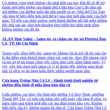
Có những công trình không cần phải thật cao hay thật đồ sộ để trở
thành một biểu tượng của thành phố.Giữa khu Chợ Lớn sầm uất,
nơi những con đường luôn tấp nập người và xe, Nhà thờ Cha Tam
vẫn lặng lẽ hiện diện hơn một thế kỷ qua như một dấu mốc của thời
gian. Từ trên cao nhìn xuống, ngôi thánh đường nổi bật giữa những
dãy nhà san sát, như một khoảng lặng hiếm hoi giữa nhịp sống
không ngừng của đô thị.
ALAN Hair Salon – Salon tóc và chăm sóc tóc tại Phường Bàn
Cờ, TP. Hồ Chí Minh
Trong cuộc sống hiện đại, salon tóc không chỉ là nơi cắt tóc mà còn
là địa điểm giúp khách hàng chăm sóc mái tóc, thay đổi phong cách
và tạo sự tự tin trong công việc cũng như cuộc sống hằng ngày. Vì
vậy, việc lựa chọn một salon có vị trí thuận tiện, không gian thoải
mái và dịch vụ đa dạng luôn được nhiều người quan tâm.
Cửa hàng Trứng Nhà Cô Lê – Hành trình khởi nghiệp từ
những điều bình dị giữa lòng khu dân cư
Giữa những con hẻm yên bình trên đường Võ Duy Ninh, phường
Thạnh Mỹ Tây, có một cửa hàng nhỏ mỗi ngày vẫn lặng lẽ phục vụ
hàng trăm quả trứng tươi đến các gia đình trong khu vực. Không
biển hiệu cầu kỳ, không quảng bá rầm rộ, Cửa hàng Trứng Nhà Cô