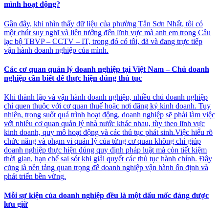
mình hoạt động?
Gần đây, khi nhìn thấy dữ liệu của phường Tân Sơn Nhất, tôi có
một chút suy nghĩ và liên tưởng đến lĩnh vực mà anh em trong Câu
lạc bộ TBVP – CCTV – IT, trong đó có tôi, đã và đang trực tiếp
vận hành doanh nghiệp của mình.
Các cơ quan quản lý doanh nghiệp tại Việt Nam – Chủ doanh
nghiệp cần biết để thực hiện đúng thủ tục
Khi thành lập và vận hành doanh nghiệp, nhiều chủ doanh nghiệp
chỉ quen thuộc với cơ quan thuế hoặc nơi đăng ký kinh doanh. Tuy
nhiên, trong suốt quá trình hoạt động, doanh nghiệp sẽ phải làm việc
với nhiều cơ quan quản lý nhà nước khác nhau, tùy theo lĩnh vực
kinh doanh, quy mô hoạt động và các thủ tục phát sinh.Việc hiểu rõ
chức năng và phạm vi quản lý của từng cơ quan không chỉ giúp
doanh nghiệp thực hiện đúng quy định pháp luật mà còn tiết kiệm
thời gian, hạn chế sai sót khi giải quyết các thủ tục hành chính. Đây
cũng là nền tảng quan trọng để doanh nghiệp vận hành ổn định và
phát triển bền vững.
Mỗi sự kiện của doanh nghiệp đều là một dấu mốc đáng được
lưu giữ