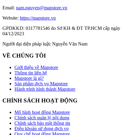
Email:
nam.nguyen@mapstore.vn
Website:
https://mapstore.vn
GPDKKD:
0317781546 do Sở KH & ĐT TP.HCM cấp ngày
04/12/2023
Người đại diện pháp luật:
Nguyễn Văn Nam
VỀ CHÚNG TÔI
Giới thiệu về Mapstore
Thông tin liên hệ
Mapstore là gì?
Sản phẩm dịch vụ Mapstore
Hành trình hình thành Mapstore
CHÍNH SÁCH HOẠT ĐỘNG
Mô hình hoạt động Mapstore
Chính sách quản lý nội dung
Chính sách bảo mật thông tin
Điều khoản sử dụng dịch vụ
Quy chế hoạt động Mapstore