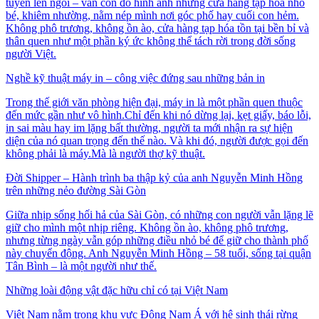
tuyến lên ngôi – vẫn còn đó hình ảnh những cửa hàng tạp hóa nhỏ
bé, khiêm nhường, nằm nép mình nơi góc phố hay cuối con hẻm.
Không phô trương, không ồn ào, cửa hàng tạp hóa tồn tại bền bỉ và
thân quen như một phần ký ức không thể tách rời trong đời sống
người Việt.
Nghề kỹ thuật máy in – công việc đứng sau những bản in
Trong thế giới văn phòng hiện đại, máy in là một phần quen thuộc
đến mức gần như vô hình.Chỉ đến khi nó dừng lại, kẹt giấy, báo lỗi,
in sai màu hay im lặng bất thường, người ta mới nhận ra sự hiện
diện của nó quan trọng đến thế nào. Và khi đó, người được gọi đến
không phải là máy.Mà là người thợ kỹ thuật.
Đời Shipper – Hành trình ba thập kỷ của anh Nguyễn Minh Hồng
trên những nẻo đường Sài Gòn
Giữa nhịp sống hối hả của Sài Gòn, có những con người vẫn lặng lẽ
giữ cho mình một nhịp riêng. Không ồn ào, không phô trương,
nhưng từng ngày vẫn góp những điều nhỏ bé để giữ cho thành phố
này chuyển động. Anh Nguyễn Minh Hồng – 58 tuổi, sống tại quận
Tân Bình – là một người như thế.
Những loài động vật đặc hữu chỉ có tại Việt Nam
Việt Nam nằm trong khu vực Đông Nam Á với hệ sinh thái rừng