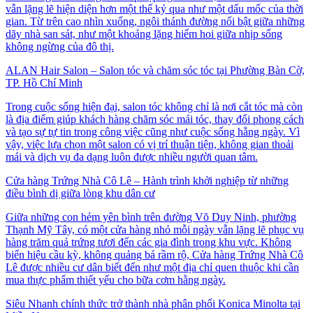
vẫn lặng lẽ hiện diện hơn một thế kỷ qua như một dấu mốc của thời
gian. Từ trên cao nhìn xuống, ngôi thánh đường nổi bật giữa những
dãy nhà san sát, như một khoảng lặng hiếm hoi giữa nhịp sống
không ngừng của đô thị.
ALAN Hair Salon – Salon tóc và chăm sóc tóc tại Phường Bàn Cờ,
TP. Hồ Chí Minh
Trong cuộc sống hiện đại, salon tóc không chỉ là nơi cắt tóc mà còn
là địa điểm giúp khách hàng chăm sóc mái tóc, thay đổi phong cách
và tạo sự tự tin trong công việc cũng như cuộc sống hằng ngày. Vì
vậy, việc lựa chọn một salon có vị trí thuận tiện, không gian thoải
mái và dịch vụ đa dạng luôn được nhiều người quan tâm.
Cửa hàng Trứng Nhà Cô Lê – Hành trình khởi nghiệp từ những
điều bình dị giữa lòng khu dân cư
Giữa những con hẻm yên bình trên đường Võ Duy Ninh, phường
Thạnh Mỹ Tây, có một cửa hàng nhỏ mỗi ngày vẫn lặng lẽ phục vụ
hàng trăm quả trứng tươi đến các gia đình trong khu vực. Không
biển hiệu cầu kỳ, không quảng bá rầm rộ, Cửa hàng Trứng Nhà Cô
Lê được nhiều cư dân biết đến như một địa chỉ quen thuộc khi cần
mua thực phẩm thiết yếu cho bữa cơm hằng ngày.
Siêu Nhanh chính thức trở thành nhà phân phối Konica Minolta tại