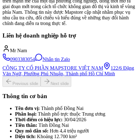
triển mạnh mẽ của một địa phương công nghiệp, đồng thời mở ra
giai đoạn mới trong cách tổ chức không gian đô thị và kinh tế vùng
phía Nam. Thông tin này được Mapstore cập nhật nhằm phục vụ
nhu cầu tra cứu, đối chiếu và hiểu đúng về những thay đổi hành
chính đang diễn ra trong thực tế.
Liên hệ doanh nghiệp hỗ trợ
Mr Nam
0903383054
Nhắn tin Zalo
CÔNG TY CỔ PHẦN MAPSTORE VIỆT NAM
122/6 Đặng
Văn Ngữ, Phường Phú Nhuận, Thành phố Hồ Chí Minh
Previous slide
Next slide
Thông tin cơ bản
Tên đơn vị:
Thành phố Đồng Nai
Phân loại:
Thành phố trực thuộc Trung ương
Thời điểm có hiệu lực:
30/04/2026
Tiền thân:
Tỉnh Đồng Nai
Quy mô dân số:
Hơn 4,4 triệu người
Diện tích:
Khoảng 12.700 km²