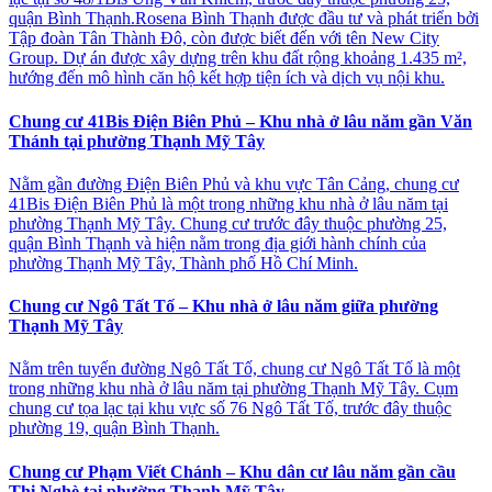
quận Bình Thạnh.Rosena Bình Thạnh được đầu tư và phát triển bởi
Tập đoàn Tân Thành Đô, còn được biết đến với tên New City
Group. Dự án được xây dựng trên khu đất rộng khoảng 1.435 m²,
hướng đến mô hình căn hộ kết hợp tiện ích và dịch vụ nội khu.
Chung cư 41Bis Điện Biên Phủ – Khu nhà ở lâu năm gần Văn
Thánh tại phường Thạnh Mỹ Tây
Nằm gần đường Điện Biên Phủ và khu vực Tân Cảng, chung cư
41Bis Điện Biên Phủ là một trong những khu nhà ở lâu năm tại
phường Thạnh Mỹ Tây. Chung cư trước đây thuộc phường 25,
quận Bình Thạnh và hiện nằm trong địa giới hành chính của
phường Thạnh Mỹ Tây, Thành phố Hồ Chí Minh.
Chung cư Ngô Tất Tố – Khu nhà ở lâu năm giữa phường
Thạnh Mỹ Tây
Nằm trên tuyến đường Ngô Tất Tố, chung cư Ngô Tất Tố là một
trong những khu nhà ở lâu năm tại phường Thạnh Mỹ Tây. Cụm
chung cư tọa lạc tại khu vực số 76 Ngô Tất Tố, trước đây thuộc
phường 19, quận Bình Thạnh.
Chung cư Phạm Viết Chánh – Khu dân cư lâu năm gần cầu
Thị Nghè tại phường Thạnh Mỹ Tây