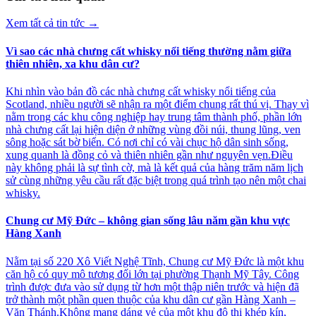
Xem tất cả tin tức
→
Vì sao các nhà chưng cất whisky nổi tiếng thường nằm giữa
thiên nhiên, xa khu dân cư?
Khi nhìn vào bản đồ các nhà chưng cất whisky nổi tiếng của
Scotland, nhiều người sẽ nhận ra một điểm chung rất thú vị. Thay vì
nằm trong các khu công nghiệp hay trung tâm thành phố, phần lớn
nhà chưng cất lại hiện diện ở những vùng đồi núi, thung lũng, ven
sông hoặc sát bờ biển. Có nơi chỉ có vài chục hộ dân sinh sống,
xung quanh là đồng cỏ và thiên nhiên gần như nguyên vẹn.Điều
này không phải là sự tình cờ, mà là kết quả của hàng trăm năm lịch
sử cùng những yêu cầu rất đặc biệt trong quá trình tạo nên một chai
whisky.
Chung cư Mỹ Đức – không gian sống lâu năm gần khu vực
Hàng Xanh
Nằm tại số 220 Xô Viết Nghệ Tĩnh, Chung cư Mỹ Đức là một khu
căn hộ có quy mô tương đối lớn tại phường Thạnh Mỹ Tây. Công
trình được đưa vào sử dụng từ hơn một thập niên trước và hiện đã
trở thành một phần quen thuộc của khu dân cư gần Hàng Xanh –
Văn Thánh.Không mang dáng vẻ của một khu đô thị khép kín,