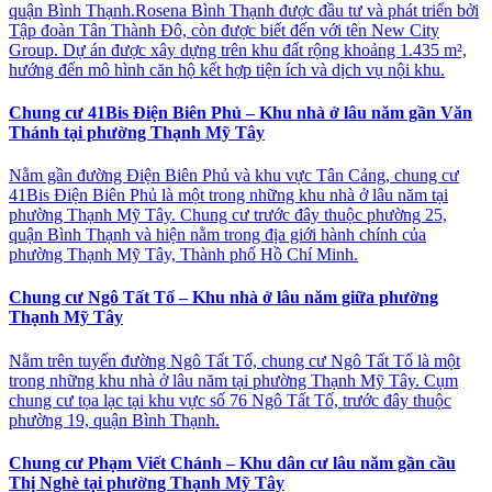
quận Bình Thạnh.Rosena Bình Thạnh được đầu tư và phát triển bởi
Tập đoàn Tân Thành Đô, còn được biết đến với tên New City
Group. Dự án được xây dựng trên khu đất rộng khoảng 1.435 m²,
hướng đến mô hình căn hộ kết hợp tiện ích và dịch vụ nội khu.
Chung cư 41Bis Điện Biên Phủ – Khu nhà ở lâu năm gần Văn
Thánh tại phường Thạnh Mỹ Tây
Nằm gần đường Điện Biên Phủ và khu vực Tân Cảng, chung cư
41Bis Điện Biên Phủ là một trong những khu nhà ở lâu năm tại
phường Thạnh Mỹ Tây. Chung cư trước đây thuộc phường 25,
quận Bình Thạnh và hiện nằm trong địa giới hành chính của
phường Thạnh Mỹ Tây, Thành phố Hồ Chí Minh.
Chung cư Ngô Tất Tố – Khu nhà ở lâu năm giữa phường
Thạnh Mỹ Tây
Nằm trên tuyến đường Ngô Tất Tố, chung cư Ngô Tất Tố là một
trong những khu nhà ở lâu năm tại phường Thạnh Mỹ Tây. Cụm
chung cư tọa lạc tại khu vực số 76 Ngô Tất Tố, trước đây thuộc
phường 19, quận Bình Thạnh.
Chung cư Phạm Viết Chánh – Khu dân cư lâu năm gần cầu
Thị Nghè tại phường Thạnh Mỹ Tây