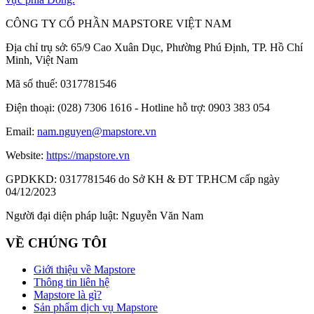
CÔNG TY CỔ PHẦN MAPSTORE VIỆT NAM
Địa chỉ trụ sở:
65/9 Cao Xuân Dục, Phường Phú Định, TP. Hồ Chí
Minh, Việt Nam
Mã số thuế:
0317781546
Điện thoại:
(028) 7306 1616 - Hotline hỗ trợ: 0903 383 054
Email:
nam.nguyen@mapstore.vn
Website:
https://mapstore.vn
GPDKKD:
0317781546 do Sở KH & ĐT TP.HCM cấp ngày
04/12/2023
Người đại diện pháp luật:
Nguyễn Văn Nam
VỀ CHÚNG TÔI
Giới thiệu về Mapstore
Thông tin liên hệ
Mapstore là gì?
Sản phẩm dịch vụ Mapstore