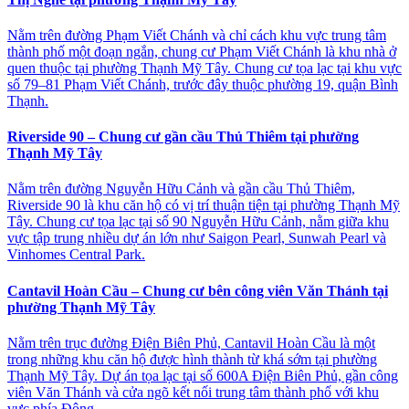
Nằm trên đường Phạm Viết Chánh và chỉ cách khu vực trung tâm
thành phố một đoạn ngắn, chung cư Phạm Viết Chánh là khu nhà ở
quen thuộc tại phường Thạnh Mỹ Tây. Chung cư tọa lạc tại khu vực
số 79–81 Phạm Viết Chánh, trước đây thuộc phường 19, quận Bình
Thạnh.
Riverside 90 – Chung cư gần cầu Thủ Thiêm tại phường
Thạnh Mỹ Tây
Nằm trên đường Nguyễn Hữu Cảnh và gần cầu Thủ Thiêm,
Riverside 90 là khu căn hộ có vị trí thuận tiện tại phường Thạnh Mỹ
Tây. Chung cư tọa lạc tại số 90 Nguyễn Hữu Cảnh, nằm giữa khu
vực tập trung nhiều dự án lớn như Saigon Pearl, Sunwah Pearl và
Vinhomes Central Park.
Cantavil Hoàn Cầu – Chung cư bên công viên Văn Thánh tại
phường Thạnh Mỹ Tây
Nằm trên trục đường Điện Biên Phủ, Cantavil Hoàn Cầu là một
trong những khu căn hộ được hình thành từ khá sớm tại phường
Thạnh Mỹ Tây. Dự án tọa lạc tại số 600A Điện Biên Phủ, gần công
viên Văn Thánh và cửa ngõ kết nối trung tâm thành phố với khu
vực phía Đông.