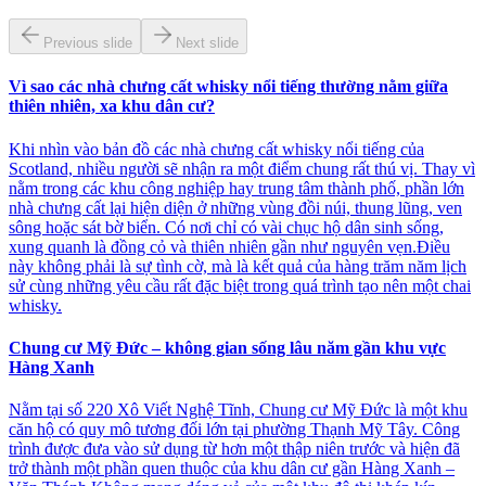
Previous slide
Next slide
Vì sao các nhà chưng cất whisky nổi tiếng thường nằm giữa
thiên nhiên, xa khu dân cư?
Khi nhìn vào bản đồ các nhà chưng cất whisky nổi tiếng của
Scotland, nhiều người sẽ nhận ra một điểm chung rất thú vị. Thay vì
nằm trong các khu công nghiệp hay trung tâm thành phố, phần lớn
nhà chưng cất lại hiện diện ở những vùng đồi núi, thung lũng, ven
sông hoặc sát bờ biển. Có nơi chỉ có vài chục hộ dân sinh sống,
xung quanh là đồng cỏ và thiên nhiên gần như nguyên vẹn.Điều
này không phải là sự tình cờ, mà là kết quả của hàng trăm năm lịch
sử cùng những yêu cầu rất đặc biệt trong quá trình tạo nên một chai
whisky.
Chung cư Mỹ Đức – không gian sống lâu năm gần khu vực
Hàng Xanh
Nằm tại số 220 Xô Viết Nghệ Tĩnh, Chung cư Mỹ Đức là một khu
căn hộ có quy mô tương đối lớn tại phường Thạnh Mỹ Tây. Công
trình được đưa vào sử dụng từ hơn một thập niên trước và hiện đã
trở thành một phần quen thuộc của khu dân cư gần Hàng Xanh –