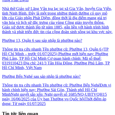
Nhà thờ Giáo xứ Lãng Vân tọa lạc tại xã Gia Vân, huyện Gia Viễn,
tỉnh Ninh Bình. Đây là một trong những thánh đường có quy mô
lớn của Giáo phận Phát Diệm, đồng thời là địa điểm mang giá trị
văn hóa và lịch sử đặc trưng của vùng Công giáo truyền thống.
Giáo xứ được thành lập từ năm 1885, gắn liền với hành trình hình
thành và phát triển đức tin của cộng đoàn sinh sống tại khu vực này.
Phường 13, Quận 6 sau sáp nhập là phường nào?
Thông tin tra cứu nhanh Tên phường cũ: Phường 13, Quận 6 (TP
Hồ Chí Minh – trước 01/07/2025) Phường mới hiện nay: Phường
Phú Lâm, TP Hồ Chí Minh Cơ quan hành chính: Mã số thuế:
0319110423 Địa chỉ: 241/3 Tân Hòa Đông, Phường Phú Lâm, TP
Hồ Chí Minh, Việt Nam
Phường Bến Nghé sau sáp nhập là phường nào?
Thông tin tra cứu nhanh Tên phường cũ: Phường Bến NghéĐơn vị
hành chính hiện nay: Phường Sài Gòn, Thành phố Hồ Chí
MinhNghị quyết sắp xếp: Nghị quyết số 1685/NQ-UBTVQH15
ngày 16/06/2025 của Ủy ban Thường vụ Quốc hộiThời điểm áp
dụng: Từ ngày 01/07/2025
Tin tức liên quan