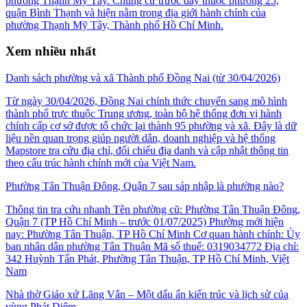
phường Thạnh Mỹ Tây. Chung cư trước đây thuộc phường 25,
quận Bình Thạnh và hiện nằm trong địa giới hành chính của
phường Thạnh Mỹ Tây, Thành phố Hồ Chí Minh.
Xem nhiều nhất
Danh sách phường và xã Thành phố Đồng Nai (từ 30/04/2026)
Từ ngày 30/04/2026, Đồng Nai chính thức chuyển sang mô hình
thành phố trực thuộc Trung ương, toàn bộ hệ thống đơn vị hành
chính cấp cơ sở được tổ chức lại thành 95 phường và xã. Đây là dữ
liệu nền quan trọng giúp người dân, doanh nghiệp và hệ thống
Mapstore tra cứu địa chỉ, đối chiếu địa danh và cập nhật thông tin
theo cấu trúc hành chính mới của Việt Nam.
Phường Tân Thuận Đông, Quận 7 sau sáp nhập là phường nào?
Thông tin tra cứu nhanh Tên phường cũ: Phường Tân Thuận Đông,
Quận 7 (TP Hồ Chí Minh – trước 01/07/2025) Phường mới hiện
nay: Phường Tân Thuận, TP Hồ Chí Minh Cơ quan hành chính: Ủy
ban nhân dân phường Tân Thuận Mã số thuế: 0319034772 Địa chỉ:
342 Huỳnh Tấn Phát, Phường Tân Thuận, TP Hồ Chí Minh, Việt
Nam
Nhà thờ Giáo xứ Lãng Vân – Một dấu ấn kiến trúc và lịch sử của
vùng Phát Diệm