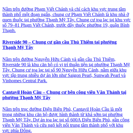
Nằm trên đường Phạm Viết Chánh và chỉ cách khu vực trung tâm
thành phố một đoạn ngắn, chung cư Phạm Viết Chánh là khu nhà ở
quen thuộc tại phường Thạnh Mỹ Tây. Chung cư tọa lạc tại khu vực
số 79–81 Phạm Viết Chánh, trước đây thuộc phường 19, quận Bình
Thạnh.
Riverside 90 – Chung cư gần cầu Thủ Thiêm tại phường
Thạnh Mỹ Tây
Nằm trên đường Nguyễn Hữu Cảnh và gần cầu Thủ Thiêm,
Riverside 90 là khu căn hộ có vị trí thuận tiện tại phường Thạnh Mỹ
Tây. Chung cư tọa lạc tại số 90 Nguyễn Hữu Cảnh, nằm giữa khu
vực tập trung nhiều dự án lớn như Saigon Pearl, Sunwah Pearl và
Vinhomes Central Park.
Cantavil Hoàn Cầu – Chung cư bên công viên Văn Thánh tại
phường Thạnh Mỹ Tây
Nằm trên trục đường Điện Biên Phủ, Cantavil Hoàn Cầu là một
trong những khu căn hộ được hình thành từ khá sớm tại phường
Thạnh Mỹ Tây. Dự án tọa lạc tại số 600A Điện Biên Phủ, gần công
viên Văn Thánh và cửa ngõ kết nối trung tâm thành phố với khu
vực phía Đông.