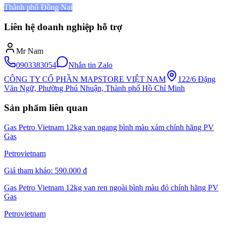
Thành phố Đồng Nai
Liên hệ doanh nghiệp hỗ trợ
Mr Nam
0903383054
Nhắn tin Zalo
CÔNG TY CỔ PHẦN MAPSTORE VIỆT NAM
122/6 Đặng
Văn Ngữ, Phường Phú Nhuận, Thành phố Hồ Chí Minh
Sản phẩm liên quan
Gas Petro Vietnam 12kg van ngang bình màu xám chính hãng PV
Gas
Petrovietnam
Giá tham khảo:
590.000 đ
Gas Petro Vietnam 12kg van ren ngoài bình màu đỏ chính hãng PV
Gas
Petrovietnam