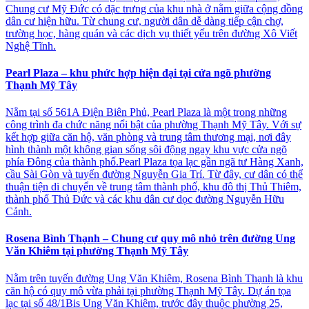
Chung cư Mỹ Đức có đặc trưng của khu nhà ở nằm giữa cộng đồng
dân cư hiện hữu. Từ chung cư, người dân dễ dàng tiếp cận chợ,
trường học, hàng quán và các dịch vụ thiết yếu trên đường Xô Viết
Nghệ Tĩnh.
Pearl Plaza – khu phức hợp hiện đại tại cửa ngõ phường
Thạnh Mỹ Tây
Nằm tại số 561A Điện Biên Phủ, Pearl Plaza là một trong những
công trình đa chức năng nổi bật của phường Thạnh Mỹ Tây. Với sự
kết hợp giữa căn hộ, văn phòng và trung tâm thương mại, nơi đây
hình thành một không gian sống sôi động ngay khu vực cửa ngõ
phía Đông của thành phố.Pearl Plaza tọa lạc gần ngã tư Hàng Xanh,
cầu Sài Gòn và tuyến đường Nguyễn Gia Trí. Từ đây, cư dân có thể
thuận tiện di chuyển về trung tâm thành phố, khu đô thị Thủ Thiêm,
thành phố Thủ Đức và các khu dân cư dọc đường Nguyễn Hữu
Cảnh.
Rosena Bình Thạnh – Chung cư quy mô nhỏ trên đường Ung
Văn Khiêm tại phường Thạnh Mỹ Tây
Nằm trên tuyến đường Ung Văn Khiêm, Rosena Bình Thạnh là khu
căn hộ có quy mô vừa phải tại phường Thạnh Mỹ Tây. Dự án tọa
lạc tại số 48/1Bis Ung Văn Khiêm, trước đây thuộc phường 25,