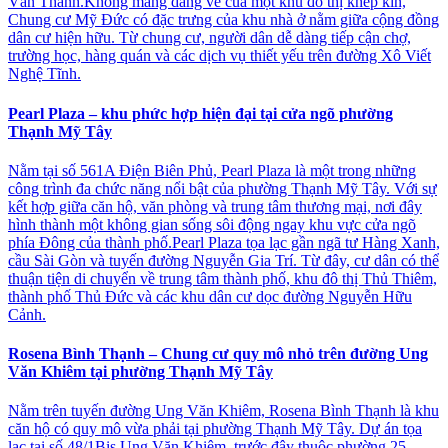
Văn Thánh.Không mang dáng vẻ của một khu đô thị khép kín,
Chung cư Mỹ Đức có đặc trưng của khu nhà ở nằm giữa cộng đồng
dân cư hiện hữu. Từ chung cư, người dân dễ dàng tiếp cận chợ,
trường học, hàng quán và các dịch vụ thiết yếu trên đường Xô Viết
Nghệ Tĩnh.
Pearl Plaza – khu phức hợp hiện đại tại cửa ngõ phường
Thạnh Mỹ Tây
Nằm tại số 561A Điện Biên Phủ, Pearl Plaza là một trong những
công trình đa chức năng nổi bật của phường Thạnh Mỹ Tây. Với sự
kết hợp giữa căn hộ, văn phòng và trung tâm thương mại, nơi đây
hình thành một không gian sống sôi động ngay khu vực cửa ngõ
phía Đông của thành phố.Pearl Plaza tọa lạc gần ngã tư Hàng Xanh,
cầu Sài Gòn và tuyến đường Nguyễn Gia Trí. Từ đây, cư dân có thể
thuận tiện di chuyển về trung tâm thành phố, khu đô thị Thủ Thiêm,
thành phố Thủ Đức và các khu dân cư dọc đường Nguyễn Hữu
Cảnh.
Rosena Bình Thạnh – Chung cư quy mô nhỏ trên đường Ung
Văn Khiêm tại phường Thạnh Mỹ Tây
Nằm trên tuyến đường Ung Văn Khiêm, Rosena Bình Thạnh là khu
căn hộ có quy mô vừa phải tại phường Thạnh Mỹ Tây. Dự án tọa
lạc tại số 48/1Bis Ung Văn Khiêm, trước đây thuộc phường 25,