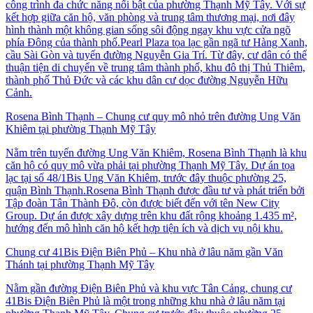
công trình đa chức năng nổi bật của phường Thạnh Mỹ Tây. Với sự
kết hợp giữa căn hộ, văn phòng và trung tâm thương mại, nơi đây
hình thành một không gian sống sôi động ngay khu vực cửa ngõ
phía Đông của thành phố.Pearl Plaza tọa lạc gần ngã tư Hàng Xanh,
cầu Sài Gòn và tuyến đường Nguyễn Gia Trí. Từ đây, cư dân có thể
thuận tiện di chuyển về trung tâm thành phố, khu đô thị Thủ Thiêm,
thành phố Thủ Đức và các khu dân cư dọc đường Nguyễn Hữu
Cảnh.
Rosena Bình Thạnh – Chung cư quy mô nhỏ trên đường Ung Văn
Khiêm tại phường Thạnh Mỹ Tây
Nằm trên tuyến đường Ung Văn Khiêm, Rosena Bình Thạnh là khu
căn hộ có quy mô vừa phải tại phường Thạnh Mỹ Tây. Dự án tọa
lạc tại số 48/1Bis Ung Văn Khiêm, trước đây thuộc phường 25,
quận Bình Thạnh.Rosena Bình Thạnh được đầu tư và phát triển bởi
Tập đoàn Tân Thành Đô, còn được biết đến với tên New City
Group. Dự án được xây dựng trên khu đất rộng khoảng 1.435 m²,
hướng đến mô hình căn hộ kết hợp tiện ích và dịch vụ nội khu.
Chung cư 41Bis Điện Biên Phủ – Khu nhà ở lâu năm gần Văn
Thánh tại phường Thạnh Mỹ Tây
Nằm gần đường Điện Biên Phủ và khu vực Tân Cảng, chung cư
41Bis Điện Biên Phủ là một trong những khu nhà ở lâu năm tại