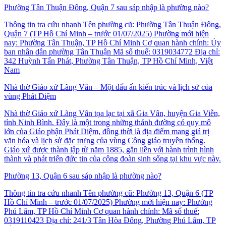
Phường Tân Thuận Đông, Quận 7 sau sáp nhập là phường nào?
Thông tin tra cứu nhanh Tên phường cũ: Phường Tân Thuận Đông,
Quận 7 (TP Hồ Chí Minh – trước 01/07/2025) Phường mới hiện
nay: Phường Tân Thuận, TP Hồ Chí Minh Cơ quan hành chính: Ủy
ban nhân dân phường Tân Thuận Mã số thuế: 0319034772 Địa chỉ:
342 Huỳnh Tấn Phát, Phường Tân Thuận, TP Hồ Chí Minh, Việt
Nam
Nhà thờ Giáo xứ Lãng Vân – Một dấu ấn kiến trúc và lịch sử của
vùng Phát Diệm
Nhà thờ Giáo xứ Lãng Vân tọa lạc tại xã Gia Vân, huyện Gia Viễn,
tỉnh Ninh Bình. Đây là một trong những thánh đường có quy mô
lớn của Giáo phận Phát Diệm, đồng thời là địa điểm mang giá trị
văn hóa và lịch sử đặc trưng của vùng Công giáo truyền thống.
Giáo xứ được thành lập từ năm 1885, gắn liền với hành trình hình
thành và phát triển đức tin của cộng đoàn sinh sống tại khu vực này.
Phường 13, Quận 6 sau sáp nhập là phường nào?
Thông tin tra cứu nhanh Tên phường cũ: Phường 13, Quận 6 (TP
Hồ Chí Minh – trước 01/07/2025) Phường mới hiện nay: Phường
Phú Lâm, TP Hồ Chí Minh Cơ quan hành chính: Mã số thuế:
0319110423 Địa chỉ: 241/3 Tân Hòa Đông, Phường Phú Lâm, TP