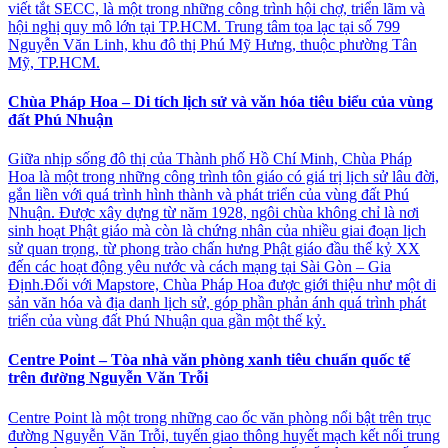
viết tắt SECC, là một trong những công trình hội chợ, triển lãm và
hội nghị quy mô lớn tại TP.HCM. Trung tâm tọa lạc tại số 799
Nguyễn Văn Linh, khu đô thị Phú Mỹ Hưng, thuộc phường Tân
Mỹ, TP.HCM.
Chùa Pháp Hoa – Di tích lịch sử và văn hóa tiêu biểu của vùng
đất Phú Nhuận
Giữa nhịp sống đô thị của Thành phố Hồ Chí Minh, Chùa Pháp
Hoa là một trong những công trình tôn giáo có giá trị lịch sử lâu đời,
gắn liền với quá trình hình thành và phát triển của vùng đất Phú
Nhuận. Được xây dựng từ năm 1928, ngôi chùa không chỉ là nơi
sinh hoạt Phật giáo mà còn là chứng nhân của nhiều giai đoạn lịch
sử quan trọng, từ phong trào chấn hưng Phật giáo đầu thế kỷ XX
đến các hoạt động yêu nước và cách mạng tại Sài Gòn – Gia
Định.Đối với Mapstore, Chùa Pháp Hoa được giới thiệu như một di
sản văn hóa và địa danh lịch sử, góp phần phản ánh quá trình phát
triển của vùng đất Phú Nhuận qua gần một thế kỷ.
Centre Point – Tòa nhà văn phòng xanh tiêu chuẩn quốc tế
trên đường Nguyễn Văn Trỗi
Centre Point là một trong những cao ốc văn phòng nổi bật trên trục
đường Nguyễn Văn Trỗi, tuyến giao thông huyết mạch kết nối trung