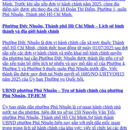
Minh. Trước khi sắp xếp đơn vị hành chính năm 2025, cùng địa
điểm này được ghi theo địa chỉ 18 Đoàn Thị Điểm, Phường 1, quận
Phú Nhuận, Thành phố Hồ Chí Minh.
Phường Đức Nhuận, Thành phố Hồ Chí Minh – Lịch sử hình
thành và địa giới hành chính
Phường Đức Nhuận là đơn vị hành chính cấp xã trực thuộc Thành
phố Hồ Chí Minh, chính thức hoạt động từ ngày 01/07/2025 sau đợt
sắp xếp các đơn vị hành chính và triển khai mô hình chính quyền
địa phương hai cấp.Phường Đức Nhuận được thành lập trên cơ sở
sắp xếp toàn bộ diện tích tự nhiên và quy mô dân số của Phường 4,
Phường 5 và Phường 9 thuộc quận Phú Nhuận trước đây. Việc
thành lập được quy định tại Nghị quyết số 1685/NQ-UBTVQH15
năm 2025 của Ủy ban Thường vụ Quốc hội.
UBND phường Phú Nhuận – Trụ sở hành chính của phường
Phú Nhuận, TP.HCM
Ủy ban nhân dân phường Phú Nhuận là cơ quan hành chính nhà
nước tại địa phương, hiện đặt trụ sở tại 159 Nguyễn Văn Trỗi,
phường Phú Nhuận, Thành phố Hồ Chí Minh.Sự hình thành
UBND phường Phú Nhuận hiện nay gắn với một dấu mốc quan
trọng trong lịch sử hành chính của khu vực: việc tổ chức lại các đơn