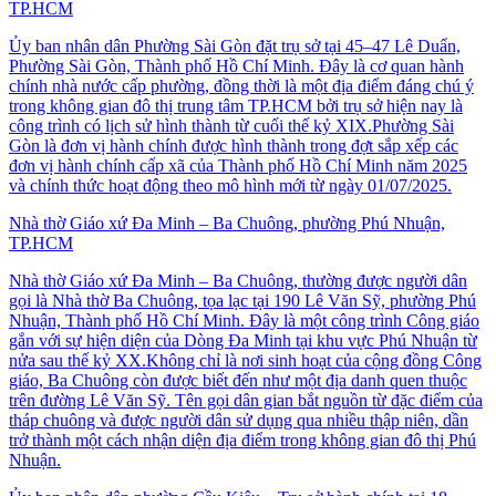
TP.HCM
Ủy ban nhân dân Phường Sài Gòn đặt trụ sở tại 45–47 Lê Duẩn,
Phường Sài Gòn, Thành phố Hồ Chí Minh. Đây là cơ quan hành
chính nhà nước cấp phường, đồng thời là một địa điểm đáng chú ý
trong không gian đô thị trung tâm TP.HCM bởi trụ sở hiện nay là
công trình có lịch sử hình thành từ cuối thế kỷ XIX.Phường Sài
Gòn là đơn vị hành chính được hình thành trong đợt sắp xếp các
đơn vị hành chính cấp xã của Thành phố Hồ Chí Minh năm 2025
và chính thức hoạt động theo mô hình mới từ ngày 01/07/2025.
Nhà thờ Giáo xứ Đa Minh – Ba Chuông, phường Phú Nhuận,
TP.HCM
Nhà thờ Giáo xứ Đa Minh – Ba Chuông, thường được người dân
gọi là Nhà thờ Ba Chuông, tọa lạc tại 190 Lê Văn Sỹ, phường Phú
Nhuận, Thành phố Hồ Chí Minh. Đây là một công trình Công giáo
gắn với sự hiện diện của Dòng Đa Minh tại khu vực Phú Nhuận từ
nửa sau thế kỷ XX.Không chỉ là nơi sinh hoạt của cộng đồng Công
giáo, Ba Chuông còn được biết đến như một địa danh quen thuộc
trên đường Lê Văn Sỹ. Tên gọi dân gian bắt nguồn từ đặc điểm của
tháp chuông và được người dân sử dụng qua nhiều thập niên, dần
trở thành một cách nhận diện địa điểm trong không gian đô thị Phú
Nhuận.