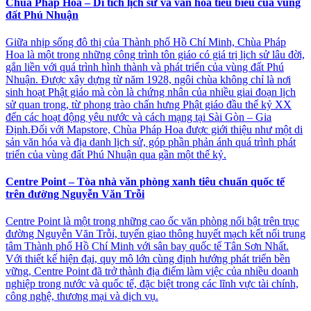
Chùa Pháp Hoa – Di tích lịch sử và văn hóa tiêu biểu của vùng
đất Phú Nhuận
Giữa nhịp sống đô thị của Thành phố Hồ Chí Minh, Chùa Pháp
Hoa là một trong những công trình tôn giáo có giá trị lịch sử lâu đời,
gắn liền với quá trình hình thành và phát triển của vùng đất Phú
Nhuận. Được xây dựng từ năm 1928, ngôi chùa không chỉ là nơi
sinh hoạt Phật giáo mà còn là chứng nhân của nhiều giai đoạn lịch
sử quan trọng, từ phong trào chấn hưng Phật giáo đầu thế kỷ XX
đến các hoạt động yêu nước và cách mạng tại Sài Gòn – Gia
Định.Đối với Mapstore, Chùa Pháp Hoa được giới thiệu như một di
sản văn hóa và địa danh lịch sử, góp phần phản ánh quá trình phát
triển của vùng đất Phú Nhuận qua gần một thế kỷ.
Centre Point – Tòa nhà văn phòng xanh tiêu chuẩn quốc tế
trên đường Nguyễn Văn Trỗi
Centre Point là một trong những cao ốc văn phòng nổi bật trên trục
đường Nguyễn Văn Trỗi, tuyến giao thông huyết mạch kết nối trung
tâm Thành phố Hồ Chí Minh với sân bay quốc tế Tân Sơn Nhất.
Với thiết kế hiện đại, quy mô lớn cùng định hướng phát triển bền
vững, Centre Point đã trở thành địa điểm làm việc của nhiều doanh
nghiệp trong nước và quốc tế, đặc biệt trong các lĩnh vực tài chính,
công nghệ, thương mại và dịch vụ.