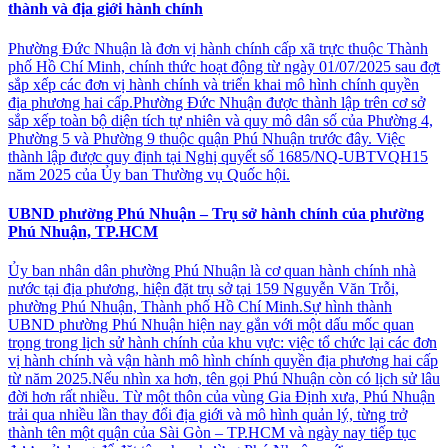
thành và địa giới hành chính
Phường Đức Nhuận là đơn vị hành chính cấp xã trực thuộc Thành
phố Hồ Chí Minh, chính thức hoạt động từ ngày 01/07/2025 sau đợt
sắp xếp các đơn vị hành chính và triển khai mô hình chính quyền
địa phương hai cấp.Phường Đức Nhuận được thành lập trên cơ sở
sắp xếp toàn bộ diện tích tự nhiên và quy mô dân số của Phường 4,
Phường 5 và Phường 9 thuộc quận Phú Nhuận trước đây. Việc
thành lập được quy định tại Nghị quyết số 1685/NQ-UBTVQH15
năm 2025 của Ủy ban Thường vụ Quốc hội.
UBND phường Phú Nhuận – Trụ sở hành chính của phường
Phú Nhuận, TP.HCM
Ủy ban nhân dân phường Phú Nhuận là cơ quan hành chính nhà
nước tại địa phương, hiện đặt trụ sở tại 159 Nguyễn Văn Trỗi,
phường Phú Nhuận, Thành phố Hồ Chí Minh.Sự hình thành
UBND phường Phú Nhuận hiện nay gắn với một dấu mốc quan
trọng trong lịch sử hành chính của khu vực: việc tổ chức lại các đơn
vị hành chính và vận hành mô hình chính quyền địa phương hai cấp
từ năm 2025.Nếu nhìn xa hơn, tên gọi Phú Nhuận còn có lịch sử lâu
đời hơn rất nhiều. Từ một thôn của vùng Gia Định xưa, Phú Nhuận
trải qua nhiều lần thay đổi địa giới và mô hình quản lý, từng trở
thành tên một quận của Sài Gòn – TP.HCM và ngày nay tiếp tục