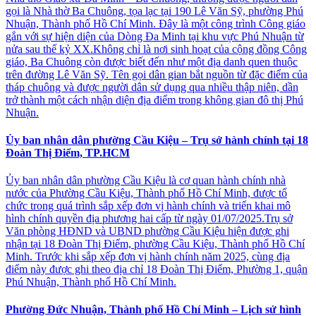
gọi là Nhà thờ Ba Chuông, tọa lạc tại 190 Lê Văn Sỹ, phường Phú
Nhuận, Thành phố Hồ Chí Minh. Đây là một công trình Công giáo
gắn với sự hiện diện của Dòng Đa Minh tại khu vực Phú Nhuận từ
nửa sau thế kỷ XX.Không chỉ là nơi sinh hoạt của cộng đồng Công
giáo, Ba Chuông còn được biết đến như một địa danh quen thuộc
trên đường Lê Văn Sỹ. Tên gọi dân gian bắt nguồn từ đặc điểm của
tháp chuông và được người dân sử dụng qua nhiều thập niên, dần
trở thành một cách nhận diện địa điểm trong không gian đô thị Phú
Nhuận.
Ủy ban nhân dân phường Cầu Kiệu – Trụ sở hành chính tại 18
Đoàn Thị Điểm, TP.HCM
Ủy ban nhân dân phường Cầu Kiệu là cơ quan hành chính nhà
nước của Phường Cầu Kiệu, Thành phố Hồ Chí Minh, được tổ
chức trong quá trình sắp xếp đơn vị hành chính và triển khai mô
hình chính quyền địa phương hai cấp từ ngày 01/07/2025.Trụ sở
Văn phòng HĐND và UBND phường Cầu Kiệu hiện được ghi
nhận tại 18 Đoàn Thị Điểm, phường Cầu Kiệu, Thành phố Hồ Chí
Minh. Trước khi sắp xếp đơn vị hành chính năm 2025, cùng địa
điểm này được ghi theo địa chỉ 18 Đoàn Thị Điểm, Phường 1, quận
Phú Nhuận, Thành phố Hồ Chí Minh.
Phường Đức Nhuận, Thành phố Hồ Chí Minh – Lịch sử hình