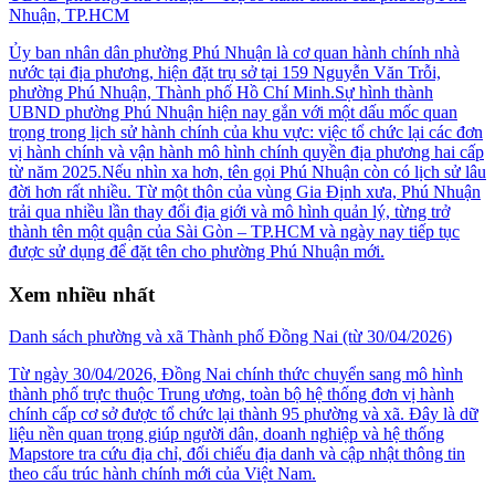
Nhuận, TP.HCM
Ủy ban nhân dân phường Phú Nhuận là cơ quan hành chính nhà
nước tại địa phương, hiện đặt trụ sở tại 159 Nguyễn Văn Trỗi,
phường Phú Nhuận, Thành phố Hồ Chí Minh.Sự hình thành
UBND phường Phú Nhuận hiện nay gắn với một dấu mốc quan
trọng trong lịch sử hành chính của khu vực: việc tổ chức lại các đơn
vị hành chính và vận hành mô hình chính quyền địa phương hai cấp
từ năm 2025.Nếu nhìn xa hơn, tên gọi Phú Nhuận còn có lịch sử lâu
đời hơn rất nhiều. Từ một thôn của vùng Gia Định xưa, Phú Nhuận
trải qua nhiều lần thay đổi địa giới và mô hình quản lý, từng trở
thành tên một quận của Sài Gòn – TP.HCM và ngày nay tiếp tục
được sử dụng để đặt tên cho phường Phú Nhuận mới.
Xem nhiều nhất
Danh sách phường và xã Thành phố Đồng Nai (từ 30/04/2026)
Từ ngày 30/04/2026, Đồng Nai chính thức chuyển sang mô hình
thành phố trực thuộc Trung ương, toàn bộ hệ thống đơn vị hành
chính cấp cơ sở được tổ chức lại thành 95 phường và xã. Đây là dữ
liệu nền quan trọng giúp người dân, doanh nghiệp và hệ thống
Mapstore tra cứu địa chỉ, đối chiếu địa danh và cập nhật thông tin
theo cấu trúc hành chính mới của Việt Nam.