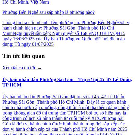
Hồ Chí Minh, Việt Nam
Phường Bến Nghé sau sáp nhập là phường nào?
Thông tin tra cứu nhanh Tên phường cũ: Phường Bến NghéĐơn vị
hành chính hiện nay: Phường Sài Gòn, Thành phố Hồ Chí
MinhNghị quyết sắp xếp: Nghị quyết số 1685/NQ-UBTVQH15
ngày 16/06/2025 của Ủy ban Thường vụ Quốc hộiThời điểm áp
dụng: Từ ngày 01/07/2025
Tin tức liên quan
Xem tất cả tin tức
→
Ủy ban nhân dân Phường Sài Gòn – Trụ sở tại 45–47 Lê Duẩn,
TP.HCM
Ủy ban nhân dân Phường Sài Gòn đặt trụ sở tại 45–47 Lê Duẩn,
Phường Sài Gòn, Thành phố Hồ Chí Minh. Đây là cơ quan hành
chính nhà nước cấp phường, đồng thời là một địa điểm đáng chú ý
trong không gian đô thị trung tâm TP.HCM bởi trụ sở hiện nay là
công trình có lịch sử hình thành từ cuối thế kỷ XIX.Phường Sài
Gòn là đơn vị hành chính được hình thành trong đợt sắp xếp các
đơn vị hành chính cấp xã của Thành phố Hồ Chí Minh năm 2025
và chính thức hoạt động theo mô hình mới từ ngày 01/07/2025.