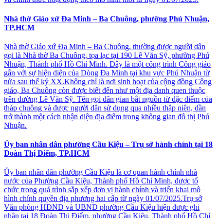
Nhà thờ Giáo xứ Đa Minh – Ba Chuông, phường Phú Nhuận,
TP.HCM
Nhà thờ Giáo xứ Đa Minh – Ba Chuông, thường được người dân
gọi là Nhà thờ Ba Chuông, tọa lạc tại 190 Lê Văn Sỹ, phường Phú
Nhuận, Thành phố Hồ Chí Minh. Đây là một công trình Công giáo
gắn với sự hiện diện của Dòng Đa Minh tại khu vực Phú Nhuận từ
nửa sau thế kỷ XX.Không chỉ là nơi sinh hoạt của cộng đồng Công
giáo, Ba Chuông còn được biết đến như một địa danh quen thuộc
trên đường Lê Văn Sỹ. Tên gọi dân gian bắt nguồn từ đặc điểm của
tháp chuông và được người dân sử dụng qua nhiều thập niên, dần
trở thành một cách nhận diện địa điểm trong không gian đô thị Phú
Nhuận.
Ủy ban nhân dân phường Cầu Kiệu – Trụ sở hành chính tại 18
Đoàn Thị Điểm, TP.HCM
Ủy ban nhân dân phường Cầu Kiệu là cơ quan hành chính nhà
nước của Phường Cầu Kiệu, Thành phố Hồ Chí Minh, được tổ
chức trong quá trình sắp xếp đơn vị hành chính và triển khai mô
hình chính quyền địa phương hai cấp từ ngày 01/07/2025.Trụ sở
Văn phòng HĐND và UBND phường Cầu Kiệu hiện được ghi
nhận tại 18 Đoàn Thị Điểm, phường Cầu Kiệu, Thành phố Hồ Chí