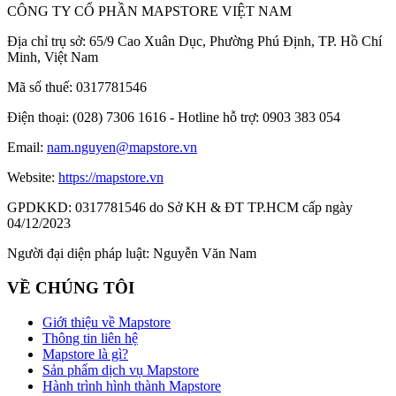
CÔNG TY CỔ PHẦN MAPSTORE VIỆT NAM
Địa chỉ trụ sở:
65/9 Cao Xuân Dục, Phường Phú Định, TP. Hồ Chí
Minh, Việt Nam
Mã số thuế:
0317781546
Điện thoại:
(028) 7306 1616 - Hotline hỗ trợ: 0903 383 054
Email:
nam.nguyen@mapstore.vn
Website:
https://mapstore.vn
GPDKKD:
0317781546 do Sở KH & ĐT TP.HCM cấp ngày
04/12/2023
Người đại diện pháp luật:
Nguyễn Văn Nam
VỀ CHÚNG TÔI
Giới thiệu về Mapstore
Thông tin liên hệ
Mapstore là gì?
Sản phẩm dịch vụ Mapstore
Hành trình hình thành Mapstore