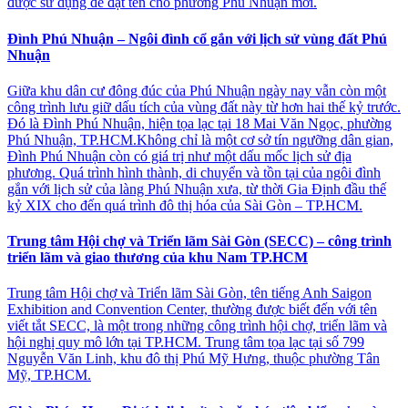
được sử dụng để đặt tên cho phường Phú Nhuận mới.
Đình Phú Nhuận – Ngôi đình cổ gắn với lịch sử vùng đất Phú
Nhuận
Giữa khu dân cư đông đúc của Phú Nhuận ngày nay vẫn còn một
công trình lưu giữ dấu tích của vùng đất này từ hơn hai thế kỷ trước.
Đó là Đình Phú Nhuận, hiện tọa lạc tại 18 Mai Văn Ngọc, phường
Phú Nhuận, TP.HCM.Không chỉ là một cơ sở tín ngưỡng dân gian,
Đình Phú Nhuận còn có giá trị như một dấu mốc lịch sử địa
phương. Quá trình hình thành, di chuyển và tồn tại của ngôi đình
gắn với lịch sử của làng Phú Nhuận xưa, từ thời Gia Định đầu thế
kỷ XIX cho đến quá trình đô thị hóa của Sài Gòn – TP.HCM.
Trung tâm Hội chợ và Triển lãm Sài Gòn (SECC) – công trình
triển lãm và giao thương của khu Nam TP.HCM
Trung tâm Hội chợ và Triển lãm Sài Gòn, tên tiếng Anh Saigon
Exhibition and Convention Center, thường được biết đến với tên
viết tắt SECC, là một trong những công trình hội chợ, triển lãm và
hội nghị quy mô lớn tại TP.HCM. Trung tâm tọa lạc tại số 799
Nguyễn Văn Linh, khu đô thị Phú Mỹ Hưng, thuộc phường Tân
Mỹ, TP.HCM.