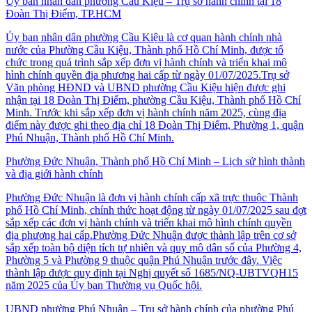
Ủy ban nhân dân phường Cầu Kiệu – Trụ sở hành chính tại 18
Đoàn Thị Điểm, TP.HCM
Ủy ban nhân dân phường Cầu Kiệu là cơ quan hành chính nhà
nước của Phường Cầu Kiệu, Thành phố Hồ Chí Minh, được tổ
chức trong quá trình sắp xếp đơn vị hành chính và triển khai mô
hình chính quyền địa phương hai cấp từ ngày 01/07/2025.Trụ sở
Văn phòng HĐND và UBND phường Cầu Kiệu hiện được ghi
nhận tại 18 Đoàn Thị Điểm, phường Cầu Kiệu, Thành phố Hồ Chí
Minh. Trước khi sắp xếp đơn vị hành chính năm 2025, cùng địa
điểm này được ghi theo địa chỉ 18 Đoàn Thị Điểm, Phường 1, quận
Phú Nhuận, Thành phố Hồ Chí Minh.
Phường Đức Nhuận, Thành phố Hồ Chí Minh – Lịch sử hình thành
và địa giới hành chính
Phường Đức Nhuận là đơn vị hành chính cấp xã trực thuộc Thành
phố Hồ Chí Minh, chính thức hoạt động từ ngày 01/07/2025 sau đợt
sắp xếp các đơn vị hành chính và triển khai mô hình chính quyền
địa phương hai cấp.Phường Đức Nhuận được thành lập trên cơ sở
sắp xếp toàn bộ diện tích tự nhiên và quy mô dân số của Phường 4,
Phường 5 và Phường 9 thuộc quận Phú Nhuận trước đây. Việc
thành lập được quy định tại Nghị quyết số 1685/NQ-UBTVQH15
năm 2025 của Ủy ban Thường vụ Quốc hội.
UBND phường Phú Nhuận – Trụ sở hành chính của phường Phú