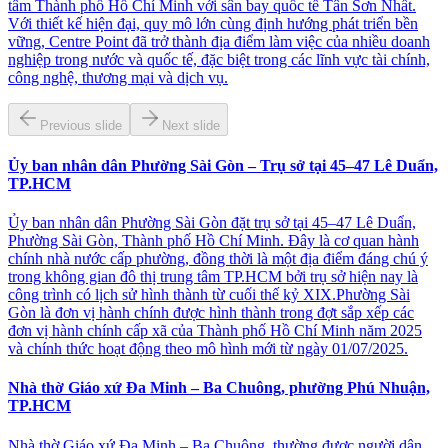
tâm Thành phố Hồ Chí Minh với sân bay quốc tế Tân Sơn Nhất.
Với thiết kế hiện đại, quy mô lớn cùng định hướng phát triển bền
vững, Centre Point đã trở thành địa điểm làm việc của nhiều doanh
nghiệp trong nước và quốc tế, đặc biệt trong các lĩnh vực tài chính,
công nghệ, thương mại và dịch vụ.
Previous slide
Next slide
Ủy ban nhân dân Phường Sài Gòn – Trụ sở tại 45–47 Lê Duẩn,
TP.HCM
Ủy ban nhân dân Phường Sài Gòn đặt trụ sở tại 45–47 Lê Duẩn,
Phường Sài Gòn, Thành phố Hồ Chí Minh. Đây là cơ quan hành
chính nhà nước cấp phường, đồng thời là một địa điểm đáng chú ý
trong không gian đô thị trung tâm TP.HCM bởi trụ sở hiện nay là
công trình có lịch sử hình thành từ cuối thế kỷ XIX.Phường Sài
Gòn là đơn vị hành chính được hình thành trong đợt sắp xếp các
đơn vị hành chính cấp xã của Thành phố Hồ Chí Minh năm 2025
và chính thức hoạt động theo mô hình mới từ ngày 01/07/2025.
Nhà thờ Giáo xứ Đa Minh – Ba Chuông, phường Phú Nhuận,
TP.HCM
Nhà thờ Giáo xứ Đa Minh – Ba Chuông, thường được người dân