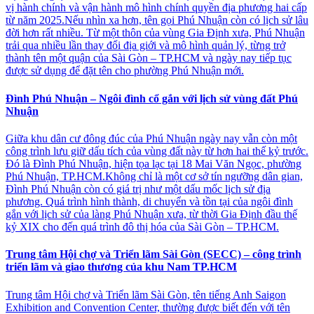
vị hành chính và vận hành mô hình chính quyền địa phương hai cấp
từ năm 2025.Nếu nhìn xa hơn, tên gọi Phú Nhuận còn có lịch sử lâu
đời hơn rất nhiều. Từ một thôn của vùng Gia Định xưa, Phú Nhuận
trải qua nhiều lần thay đổi địa giới và mô hình quản lý, từng trở
thành tên một quận của Sài Gòn – TP.HCM và ngày nay tiếp tục
được sử dụng để đặt tên cho phường Phú Nhuận mới.
Đình Phú Nhuận – Ngôi đình cổ gắn với lịch sử vùng đất Phú
Nhuận
Giữa khu dân cư đông đúc của Phú Nhuận ngày nay vẫn còn một
công trình lưu giữ dấu tích của vùng đất này từ hơn hai thế kỷ trước.
Đó là Đình Phú Nhuận, hiện tọa lạc tại 18 Mai Văn Ngọc, phường
Phú Nhuận, TP.HCM.Không chỉ là một cơ sở tín ngưỡng dân gian,
Đình Phú Nhuận còn có giá trị như một dấu mốc lịch sử địa
phương. Quá trình hình thành, di chuyển và tồn tại của ngôi đình
gắn với lịch sử của làng Phú Nhuận xưa, từ thời Gia Định đầu thế
kỷ XIX cho đến quá trình đô thị hóa của Sài Gòn – TP.HCM.
Trung tâm Hội chợ và Triển lãm Sài Gòn (SECC) – công trình
triển lãm và giao thương của khu Nam TP.HCM
Trung tâm Hội chợ và Triển lãm Sài Gòn, tên tiếng Anh Saigon
Exhibition and Convention Center, thường được biết đến với tên