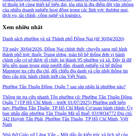
trí thuận lợi cùng thiết kế hiện đại, tòa nhà là địa điểm đặt văn phòng
của nhiều doanh nghiệp hoạt động trong các lĩnh vực thương mại,
dịch vụ, tài chính, công nghệ và logistics.
Xem nhiều nhất
Danh sách phường và xã Thành phố Đồng Nai (từ 30/04/2026)
Từ ngày 30/04/2026, Đồng Nai chính thức chuyển sang mô hình
thành phố trực thuộc Trung ương, toàn bộ hệ thống đơn vị hành
chính cấp cơ sở được tổ chức lại thành 95 phường và xã. Đây là dữ
liệu nền quan trọng giúp người dân, doanh nghiệp và hệ thống
Mapstore tra cứu địa chỉ, đối chiếu địa danh và cập nhật thông tin
theo cấu trúc hành chính mới của Việt Nam.
Phường Tân Thuận Đông, Quận 7 sau sáp nhập là phường nào?
Thông tin tra cứu nhanh Tên phường cũ: Phường Tân Thuận Đông,
Quận 7 (TP Hồ Chí Minh – trước 01/07/2025) Phường mới hiện
nay: Phường Tân Thuận, TP Hồ Chí Minh Cơ quan hành chính: Ủy
ban nhân dân phường Tân Thuận Mã số thuế: 0319034772 Địa chỉ:
342 Huỳnh Tấn Phát, Phường Tân Thuận, TP Hồ Chí Minh, Việt
Nam
Nhà thờ Giáo xứ Lãng Vân – Một dấu ấn kiến trúc và lịch sử của