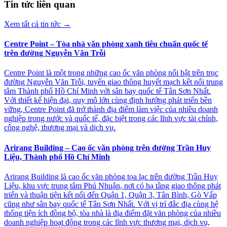
Tin tức liên quan
Xem tất cả tin tức
→
Centre Point – Tòa nhà văn phòng xanh tiêu chuẩn quốc tế
trên đường Nguyễn Văn Trỗi
Centre Point là một trong những cao ốc văn phòng nổi bật trên trục
đường Nguyễn Văn Trỗi, tuyến giao thông huyết mạch kết nối trung
tâm Thành phố Hồ Chí Minh với sân bay quốc tế Tân Sơn Nhất.
Với thiết kế hiện đại, quy mô lớn cùng định hướng phát triển bền
vững, Centre Point đã trở thành địa điểm làm việc của nhiều doanh
nghiệp trong nước và quốc tế, đặc biệt trong các lĩnh vực tài chính,
công nghệ, thương mại và dịch vụ.
Arirang Building – Cao ốc văn phòng trên đường Trần Huy
Liệu, Thành phố Hồ Chí Minh
Arirang Building là cao ốc văn phòng tọa lạc trên đường Trần Huy
Liệu, khu vực trung tâm Phú Nhuận, nơi có hạ tầng giao thông phát
triển và thuận tiện kết nối đến Quận 1, Quận 3, Tân Bình, Gò Vấp
cũng như sân bay quốc tế Tân Sơn Nhất. Với vị trí đắc địa cùng hệ
thống tiện ích đồng bộ, tòa nhà là địa điểm đặt văn phòng của nhiều
doanh nghiệp hoạt động trong các lĩnh vực thương mại, dịch vụ,