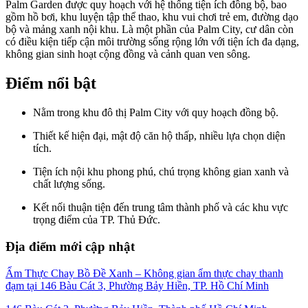
Palm Garden được quy hoạch với hệ thống tiện ích đồng bộ, bao
gồm hồ bơi, khu luyện tập thể thao, khu vui chơi trẻ em, đường dạo
bộ và mảng xanh nội khu. Là một phần của Palm City, cư dân còn
có điều kiện tiếp cận môi trường sống rộng lớn với tiện ích đa dạng,
không gian sinh hoạt cộng đồng và cảnh quan ven sông.
Điểm nổi bật
Nằm trong khu đô thị Palm City với quy hoạch đồng bộ.
Thiết kế hiện đại, mật độ căn hộ thấp, nhiều lựa chọn diện
tích.
Tiện ích nội khu phong phú, chú trọng không gian xanh và
chất lượng sống.
Kết nối thuận tiện đến trung tâm thành phố và các khu vực
trọng điểm của TP. Thủ Đức.
Địa điểm mới cập nhật
Ẩm Thực Chay Bồ Đề Xanh – Không gian ẩm thực chay thanh
đạm tại 146 Bàu Cát 3, Phường Bảy Hiền, TP. Hồ Chí Minh