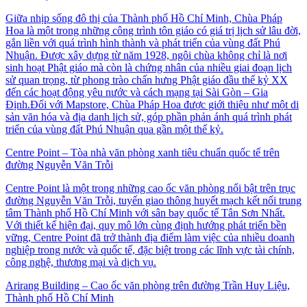
Giữa nhịp sống đô thị của Thành phố Hồ Chí Minh, Chùa Pháp
Hoa là một trong những công trình tôn giáo có giá trị lịch sử lâu đời,
gắn liền với quá trình hình thành và phát triển của vùng đất Phú
Nhuận. Được xây dựng từ năm 1928, ngôi chùa không chỉ là nơi
sinh hoạt Phật giáo mà còn là chứng nhân của nhiều giai đoạn lịch
sử quan trọng, từ phong trào chấn hưng Phật giáo đầu thế kỷ XX
đến các hoạt động yêu nước và cách mạng tại Sài Gòn – Gia
Định.Đối với Mapstore, Chùa Pháp Hoa được giới thiệu như một di
sản văn hóa và địa danh lịch sử, góp phần phản ánh quá trình phát
triển của vùng đất Phú Nhuận qua gần một thế kỷ.
Centre Point – Tòa nhà văn phòng xanh tiêu chuẩn quốc tế trên
đường Nguyễn Văn Trỗi
Centre Point là một trong những cao ốc văn phòng nổi bật trên trục
đường Nguyễn Văn Trỗi, tuyến giao thông huyết mạch kết nối trung
tâm Thành phố Hồ Chí Minh với sân bay quốc tế Tân Sơn Nhất.
Với thiết kế hiện đại, quy mô lớn cùng định hướng phát triển bền
vững, Centre Point đã trở thành địa điểm làm việc của nhiều doanh
nghiệp trong nước và quốc tế, đặc biệt trong các lĩnh vực tài chính,
công nghệ, thương mại và dịch vụ.
Arirang Building – Cao ốc văn phòng trên đường Trần Huy Liệu,
Thành phố Hồ Chí Minh