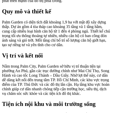
phát triển mạnh của đô thị phía Đông.
Quy mô và thiết kế
Palm Garden có diện tích đất khoảng 1,9 ha với mật độ xây dựng
thấp. Dự án gồm 4 tòa tháp cao khoảng 35 tầng và 1 tầng hầm,
cung cấp nhiều loại hình căn hộ từ 1 đến 4 phòng ngủ. Thiết kế chú
trọng tối ưu thông thoáng tự nhiên, nhiều căn hộ có ban công đón
ánh sáng và gió trời. Mỗi tầng chỉ bố trí số lượng căn hộ giới hạn,
tạo sự riêng tư và yên tĩnh cho cư dân.
Vị trí và kết nối
Nằm trong Palm City, Palm Garden sở hữu vị trí thuận tiện tại
phường An Phú, gần các trục đường chính như Mai Chí Thọ, Song
Hành và cao tốc Long Thành – Dầu Giây. Nhờ lợi thế này, cư dân
dễ dàng kết nối đến trung tâm TP. Hồ Chí Minh, các khu vực trọng
điểm của TP. Thủ Đức và các đô thị lân cận. Hạ tầng khu vực hoàn
chỉnh giúp cư dân nhanh chóng tiếp cận trường học, siêu thị, dịch
vụ chăm sóc sức khỏe và các tiện ích đô thị khác.
Tiện ích nội khu và môi trường sống