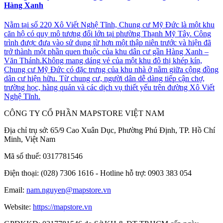
Hàng Xanh
Nằm tại số 220 Xô Viết Nghệ Tĩnh, Chung cư Mỹ Đức là một khu
căn hộ có quy mô tương đối lớn tại phường Thạnh Mỹ Tây. Công
trình được đưa vào sử dụng từ hơn một thập niên trước và hiện đã
trở thành một phần quen thuộc của khu dân cư gần Hàng Xanh –
Văn Thánh.Không mang dáng vẻ của một khu đô thị khép kín,
Chung cư Mỹ Đức có đặc trưng của khu nhà ở nằm giữa cộng đồng
dân cư hiện hữu. Từ chung cư, người dân dễ dàng tiếp cận chợ,
trường học, hàng quán và các dịch vụ thiết yếu trên đường Xô Viết
Nghệ Tĩnh.
CÔNG TY CỔ PHẦN MAPSTORE VIỆT NAM
Địa chỉ trụ sở:
65/9 Cao Xuân Dục, Phường Phú Định, TP. Hồ Chí
Minh, Việt Nam
Mã số thuế:
0317781546
Điện thoại:
(028) 7306 1616 - Hotline hỗ trợ: 0903 383 054
Email:
nam.nguyen@mapstore.vn
Website:
https://mapstore.vn