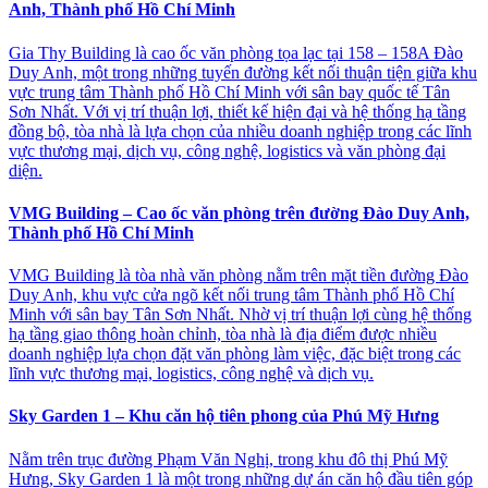
Anh, Thành phố Hồ Chí Minh
Gia Thy Building là cao ốc văn phòng tọa lạc tại 158 – 158A Đào
Duy Anh, một trong những tuyến đường kết nối thuận tiện giữa khu
vực trung tâm Thành phố Hồ Chí Minh với sân bay quốc tế Tân
Sơn Nhất. Với vị trí thuận lợi, thiết kế hiện đại và hệ thống hạ tầng
đồng bộ, tòa nhà là lựa chọn của nhiều doanh nghiệp trong các lĩnh
vực thương mại, dịch vụ, công nghệ, logistics và văn phòng đại
diện.
VMG Building – Cao ốc văn phòng trên đường Đào Duy Anh,
Thành phố Hồ Chí Minh
VMG Building là tòa nhà văn phòng nằm trên mặt tiền đường Đào
Duy Anh, khu vực cửa ngõ kết nối trung tâm Thành phố Hồ Chí
Minh với sân bay Tân Sơn Nhất. Nhờ vị trí thuận lợi cùng hệ thống
hạ tầng giao thông hoàn chỉnh, tòa nhà là địa điểm được nhiều
doanh nghiệp lựa chọn đặt văn phòng làm việc, đặc biệt trong các
lĩnh vực thương mại, logistics, công nghệ và dịch vụ.
Sky Garden 1 – Khu căn hộ tiên phong của Phú Mỹ Hưng
Nằm trên trục đường Phạm Văn Nghị, trong khu đô thị Phú Mỹ
Hưng, Sky Garden 1 là một trong những dự án căn hộ đầu tiên góp