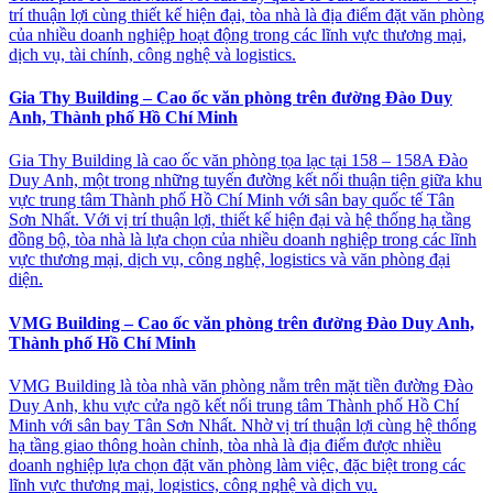
trí thuận lợi cùng thiết kế hiện đại, tòa nhà là địa điểm đặt văn phòng
của nhiều doanh nghiệp hoạt động trong các lĩnh vực thương mại,
dịch vụ, tài chính, công nghệ và logistics.
Gia Thy Building – Cao ốc văn phòng trên đường Đào Duy
Anh, Thành phố Hồ Chí Minh
Gia Thy Building là cao ốc văn phòng tọa lạc tại 158 – 158A Đào
Duy Anh, một trong những tuyến đường kết nối thuận tiện giữa khu
vực trung tâm Thành phố Hồ Chí Minh với sân bay quốc tế Tân
Sơn Nhất. Với vị trí thuận lợi, thiết kế hiện đại và hệ thống hạ tầng
đồng bộ, tòa nhà là lựa chọn của nhiều doanh nghiệp trong các lĩnh
vực thương mại, dịch vụ, công nghệ, logistics và văn phòng đại
diện.
VMG Building – Cao ốc văn phòng trên đường Đào Duy Anh,
Thành phố Hồ Chí Minh
VMG Building là tòa nhà văn phòng nằm trên mặt tiền đường Đào
Duy Anh, khu vực cửa ngõ kết nối trung tâm Thành phố Hồ Chí
Minh với sân bay Tân Sơn Nhất. Nhờ vị trí thuận lợi cùng hệ thống
hạ tầng giao thông hoàn chỉnh, tòa nhà là địa điểm được nhiều
doanh nghiệp lựa chọn đặt văn phòng làm việc, đặc biệt trong các
lĩnh vực thương mại, logistics, công nghệ và dịch vụ.