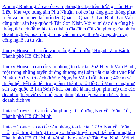
Arirang Building là cao ốc văn phòng tọa lạc trên đường Trần Huy
Liệu, khu vực trung tâm Phú Nhuận, nơi có hạ tầng giao thông phát
triển và thuận tiện kết nối đến Quận 1, Quận 3, Tân Bình, Gò Vấp
cũng như sân bay quốc tế Tân Sơn Nhất. Với vị trí đắc địa cùng hệ
thống tiện ích đồng bộ, tòa nhà là địa điểm đặt văn phòng của nhiều
doanh nghiệp hoạt động trong các lĩnh vực thương mại, dịch vụ,
công nghệ và tư vấn.
Lucky House – Cao ốc văn phòng trên đường Huỳnh Văn Bánh,
Thành phố Hồ Chí Minh
Lucky House là cao ốc văn phòng tọa lạc tại 262 Huỳnh Văn Bánh,
một trong những tuyến đường thương mại sầm uất của khu vực Phú
Nhuận. Với vị trí cách đường Nguyễn Văn Trỗi khoảng 400 m và
thuận tiện kết nối đến trung tâm Thành phố Hồ Chí Minh cũng như
sân bay quốc tế Tân Sơn Nhất, tòa nhà là lựa chọn phù hợp cho các
doanh nghiệp vừa và nhỏ, văn phòng đại diện và các đơn vị kinh
doanh dịch vụ.
Lutaco Tower – Cao ốc văn phòng trên đường Nguyễn Văn Trỗi,
Thành phố Hồ Chí Minh
Lutaco Tower là cao ốc văn phòng tọa lạc tại 173A Nguyễn Văn
Trỗi, một trong những trục giao thông huyết mạch kết nối trung tâm
Thành phố Hồ Chí Minh với sân bay quốc tế Tân Sơn Nhất. Với vị