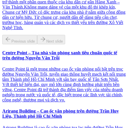
trở thành một phần quen thuộc của khu dân cư gần Hàng Xanh –
Văn Thánh.Không mang dáng vẻ của một khu đô thị khép kín,
Chung cư Mỹ Đức có đặc trưng của khu nhà ở nằm giữa cộng đồng
dân cư hiện hữu. Từ chung cư, người dân dễ dàng tiếp cận chợ,
trường học, hàng quán và các dịch vụ thiết yếu trên đường Xô Viết
Nghệ Tĩnh.
Previous slide
Next slide
Centre Point – Tòa nhà văn phòng xanh tiêu chuẩn quốc tế
trên đường Nguyễn Văn Trỗi
Centre Point là một trong những cao ốc văn phòng nổi bật trên trục
đường Nguyễn Văn Trỗi, tuyến giao thông huyết mạch kết nối trung
tâm Thành phố Hồ Chí Minh với sân bay quốc tế Tân Sơn Nhất.
Với thiết kế hiện đại, quy mô lớn cùng định hướng phát triển bền
vững, Centre Point đã trở thành địa điểm làm việc của nhiều doanh
nghiệp trong nước và quốc tế, đặc biệt trong các lĩnh vực tài chính,
công nghệ, thương mại và dịch vụ.
Arirang Building – Cao ốc văn phòng trên đường Trần Huy
Liệu, Thành phố Hồ Chí Minh
Arirang Building là cao ốc văn phòng tọa lạc trên đường Trần Huy