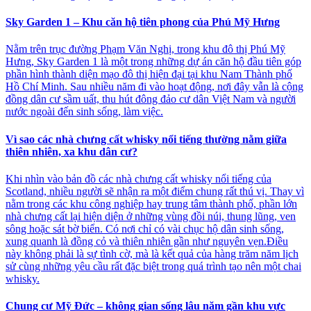
Sky Garden 1 – Khu căn hộ tiên phong của Phú Mỹ Hưng
Nằm trên trục đường Phạm Văn Nghị, trong khu đô thị Phú Mỹ
Hưng, Sky Garden 1 là một trong những dự án căn hộ đầu tiên góp
phần hình thành diện mạo đô thị hiện đại tại khu Nam Thành phố
Hồ Chí Minh. Sau nhiều năm đi vào hoạt động, nơi đây vẫn là cộng
đồng dân cư sầm uất, thu hút đông đảo cư dân Việt Nam và người
nước ngoài đến sinh sống, làm việc.
Vì sao các nhà chưng cất whisky nổi tiếng thường nằm giữa
thiên nhiên, xa khu dân cư?
Khi nhìn vào bản đồ các nhà chưng cất whisky nổi tiếng của
Scotland, nhiều người sẽ nhận ra một điểm chung rất thú vị. Thay vì
nằm trong các khu công nghiệp hay trung tâm thành phố, phần lớn
nhà chưng cất lại hiện diện ở những vùng đồi núi, thung lũng, ven
sông hoặc sát bờ biển. Có nơi chỉ có vài chục hộ dân sinh sống,
xung quanh là đồng cỏ và thiên nhiên gần như nguyên vẹn.Điều
này không phải là sự tình cờ, mà là kết quả của hàng trăm năm lịch
sử cùng những yêu cầu rất đặc biệt trong quá trình tạo nên một chai
whisky.
Chung cư Mỹ Đức – không gian sống lâu năm gần khu vực