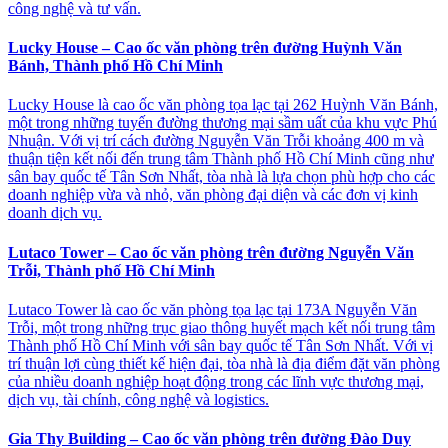
công nghệ và tư vấn.
Lucky House – Cao ốc văn phòng trên đường Huỳnh Văn
Bánh, Thành phố Hồ Chí Minh
Lucky House là cao ốc văn phòng tọa lạc tại 262 Huỳnh Văn Bánh,
một trong những tuyến đường thương mại sầm uất của khu vực Phú
Nhuận. Với vị trí cách đường Nguyễn Văn Trỗi khoảng 400 m và
thuận tiện kết nối đến trung tâm Thành phố Hồ Chí Minh cũng như
sân bay quốc tế Tân Sơn Nhất, tòa nhà là lựa chọn phù hợp cho các
doanh nghiệp vừa và nhỏ, văn phòng đại diện và các đơn vị kinh
doanh dịch vụ.
Lutaco Tower – Cao ốc văn phòng trên đường Nguyễn Văn
Trỗi, Thành phố Hồ Chí Minh
Lutaco Tower là cao ốc văn phòng tọa lạc tại 173A Nguyễn Văn
Trỗi, một trong những trục giao thông huyết mạch kết nối trung tâm
Thành phố Hồ Chí Minh với sân bay quốc tế Tân Sơn Nhất. Với vị
trí thuận lợi cùng thiết kế hiện đại, tòa nhà là địa điểm đặt văn phòng
của nhiều doanh nghiệp hoạt động trong các lĩnh vực thương mại,
dịch vụ, tài chính, công nghệ và logistics.
Gia Thy Building – Cao ốc văn phòng trên đường Đào Duy