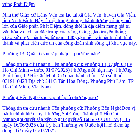
vùng Phát Diệm
Nhà thờ Giáo xứ Lãng Vân tọa lạc tại xã Gia Vân, huyện Gia Viễn,
tỉnh Ninh Bình. Đây là một trong những thánh đường có quy mô
lớn của Giáo phận Phát Diệm, đồng thời là địa điểm mang giá trị
văn hóa và lịch sử đặc trưng của vùng Công giáo truyền thống.
Giáo xứ được thành lập từ năm 1885, gắn liền với hành trình hình
thành và phát triển đức tin của cộng đoàn sinh sống tại khu vực này.
Phường 13, Quận 6 sau sáp nhập là phường nào?
Thông tin tra cứu nhanh Tên phường cũ: Phường 13, Quận 6 (TP
Hồ Chí Minh – trước 01/07/2025) Phường mới hiện nay: Phường
Phú Lâm, TP Hồ Chí Minh Cơ quan hành chính: Mã số thuế:
0319110423 Địa chỉ: 241/3 Tân Hòa Đông, Phường Phú Lâm, TP
Hồ Chí Minh, Việt Nam
Phường Bến Nghé sau sáp nhập là phường nào?
Thông tin tra cứu nhanh Tên phường cũ: Phường Bến NghéĐơn vị
hành chính hiện nay: Phường Sài Gòn, Thành phố Hồ Chí
MinhNghị quyết sắp xếp: Nghị quyết số 1685/NQ-UBTVQH15
ngày 16/06/2025 của Ủy ban Thường vụ Quốc hộiThời điểm áp
dụng: Từ ngày 01/07/2025