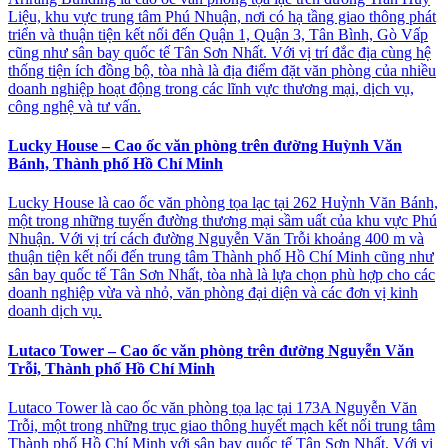
Liệu, khu vực trung tâm Phú Nhuận, nơi có hạ tầng giao thông phát
triển và thuận tiện kết nối đến Quận 1, Quận 3, Tân Bình, Gò Vấp
cũng như sân bay quốc tế Tân Sơn Nhất. Với vị trí đắc địa cùng hệ
thống tiện ích đồng bộ, tòa nhà là địa điểm đặt văn phòng của nhiều
doanh nghiệp hoạt động trong các lĩnh vực thương mại, dịch vụ,
công nghệ và tư vấn.
Lucky House – Cao ốc văn phòng trên đường Huỳnh Văn
Bánh, Thành phố Hồ Chí Minh
Lucky House là cao ốc văn phòng tọa lạc tại 262 Huỳnh Văn Bánh,
một trong những tuyến đường thương mại sầm uất của khu vực Phú
Nhuận. Với vị trí cách đường Nguyễn Văn Trỗi khoảng 400 m và
thuận tiện kết nối đến trung tâm Thành phố Hồ Chí Minh cũng như
sân bay quốc tế Tân Sơn Nhất, tòa nhà là lựa chọn phù hợp cho các
doanh nghiệp vừa và nhỏ, văn phòng đại diện và các đơn vị kinh
doanh dịch vụ.
Lutaco Tower – Cao ốc văn phòng trên đường Nguyễn Văn
Trỗi, Thành phố Hồ Chí Minh
Lutaco Tower là cao ốc văn phòng tọa lạc tại 173A Nguyễn Văn
Trỗi, một trong những trục giao thông huyết mạch kết nối trung tâm
Thành phố Hồ Chí Minh với sân bay quốc tế Tân Sơn Nhất. Với vị