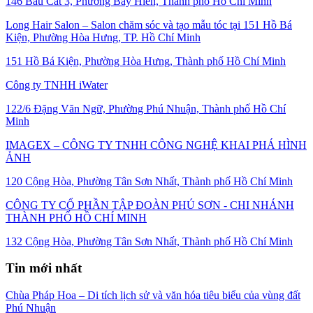
146 Bàu Cát 3, Phường Bảy Hiền, Thành phố Hồ Chí Minh
Long Hair Salon – Salon chăm sóc và tạo mẫu tóc tại 151 Hồ Bá
Kiện, Phường Hòa Hưng, TP. Hồ Chí Minh
151 Hồ Bá Kiện, Phường Hòa Hưng, Thành phố Hồ Chí Minh
Công ty TNHH iWater
122/6 Đặng Văn Ngữ, Phường Phú Nhuận, Thành phố Hồ Chí
Minh
IMAGEX – CÔNG TY TNHH CÔNG NGHỆ KHAI PHÁ HÌNH
ẢNH
120 Cộng Hòa, Phường Tân Sơn Nhất, Thành phố Hồ Chí Minh
CÔNG TY CỔ PHẦN TẬP ĐOÀN PHÚ SƠN - CHI NHÁNH
THÀNH PHỐ HỒ CHÍ MINH
132 Cộng Hòa, Phường Tân Sơn Nhất, Thành phố Hồ Chí Minh
Tin mới nhất
Chùa Pháp Hoa – Di tích lịch sử và văn hóa tiêu biểu của vùng đất
Phú Nhuận