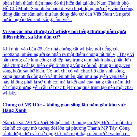
phần hình thành diện mạo đô thị hiện đại tại khu Nam Thành phố
Hồ Chí Minh. Sau nhiều năm đi vào hoạt động, nơi đây vẫn là cộng
đồng dân cư sầm uất, thu hút đông đảo cư dân Việt Nam và người
nước ngoài đến sinh sống, làm việc.
Vì sao các nhà chưng cất whisky nổi tiếng thường nằm giữa
thiên nhiên, xa khu dân cư?
Khi nhìn vào bản đồ các nhà chưng cất whisky nổi tiếng của
Scotland, nhiều người sẽ nhận ra một điểm chung rất thú vị. Thay vì
nằm trong các khu công nghiệp hay trung tâm thành phố, phần lớn
nhà chưng cất lại hiện diện ở những vùng đồi núi, thung lũng, ven
sông hoặc sát bờ biển. Có nơi chỉ có vài chục hộ dân sinh sống,
xung quanh là đồng cỏ và thiên nhiên gần như nguyên vẹn.Điều
này không phải là sự tình cờ, mà là kết quả của hàng trăm năm lịch
sử cùng những yêu cầu rất đặc biệt trong quá trình tạo nên một chai
whisky.
Chung cư Mỹ Đức – không gian sống lâu năm gần khu vực
Hàng Xanh
Nằm tại số 220 Xô Viết Nghệ Tĩnh, Chung cư Mỹ Đức là một khu
căn hộ có quy mô tương đối lớn tại phường Thạnh Mỹ Tây. Công
trình được đưa vào sử dụng từ hơn một thập niên trước và hiện đã